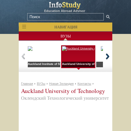
Education Abroad Advisor
НАВИГАЦИЯ
ВУЗЫ
Auckland Institute of Studies
Auckland University of Technology
DYNASPEAK
Главная
ВУЗы
Новая Зеландия
Контакты
Auckland University of Technology
Оклендский Технологический университет