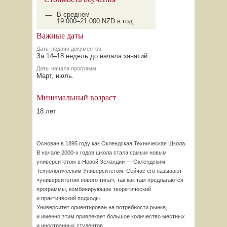
В среднем
19 000–21 000
NZD в год.
Важные даты
Даты подачи документов:
За
14–18
недель до начала занятий.
Даты начала программ:
Март, июль.
Минимальный возраст
18 лет
Основан в 1895 году как Оклендская Техническая Школа.
В начале
2000-х
годов школа стала самым новым
университетом в Новой Зеландии — Оклендским
Технологическим Университетом. Сейчас его называют
«университетом нового типа», так как там предлагаются
программы, комбинирующие теоретический
и практический подходы.
Университет ориентирован на потребности рынка,
и именно этим привлекает большое количество местных
и иностранных студентов.