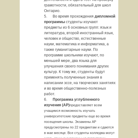
грамотности, обязательный для школ
Онтарио.
5. Во время прохождения
дипломной
программы
студенты изучают
предметы из 6 основных групп: язык и
литература, второй иностранный язык,
человек и общество, естественные
науки, математика и информатика, а
также гуманитарные науки. По
программе школьники изучают, по
меньшей мере, два языка для
улучшения своего понимания других
культур. К тому же, студенты будут
применять полученные знания в
написании эссе, на творческих занятиях
и во время общественно-полезных
работ.
6.
Программа углубленного
изучения (АР)
предоставляет всем
учащимся возможность изучать
университетские предметы еще во время
посещения школы. Экзамены АР
предусмотрены по 22 предметам и сдаются
в мае месяце. Все студенты колледжа могут