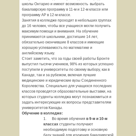
школы Онтарио и имеют возможность выбрать
бакалаврскую программу в 11-м и 12-м классе или
программу АР в 12-м классе.
Занятия в колледже проходят в небольших группах
до 16 человек, чтобы все учащиеся могли получить
максимум помощи и внимания. На обучение
принимаются школьники, достигшие 14 лет,
обязательно окончившие 8 классов и имеющие
хорошую успеваемость по математике и
английскому языку.
Стоит заметить, что за годы своей работы Бронте
выпустил тысячи учеников, 98% из которых успешно
поступили в университеты по своему выбору, как в
Канаде, так и за рубежом, включая лучшие
медицинские и юридические вузы Соединенного
Королевства. Специально для учащихся последних
классов проводятся образовательные выставки, на
которых студенты колледжа могут познакомиться и
задать интересующие их вопросы представителям
университетов Канады.
Обучение в колледже:
1. Во время обучения
в 9-м и 10-м
классах
студенты получают
необходимую подготовку и основную
базу знаний для изучения бакалаврской