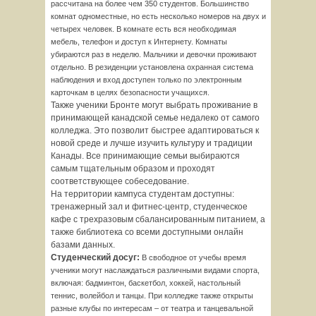
рассчитана на более чем 350 студентов. Большинство
комнат одноместные, но есть несколько номеров на двух и
четырех человек. В комнате есть вся необходимая
мебель, телефон и доступ к Интернету. Комнаты
убираются раз в неделю. Мальчики и девочки проживают
отдельно. В резиденции установлена охранная система
наблюдения и вход доступен только по электронным
карточкам в целях безопасности учащихся.
Также ученики Бронте могут выбрать проживание в
принимающей канадской семье недалеко от самого
колледжа. Это позволит быстрее адаптироваться к
новой среде и лучше изучить культуру и традиции
Канады. Все принимающие семьи выбираются
самым тщательным образом и проходят
соответствующее собеседование.
На территории кампуса студентам доступны:
тренажерный зал и фитнес-центр, студенческое
кафе с трехразовым сбалансированным питанием, а
также библиотека со всеми доступными онлайн
базами данных.
Студенческий досуг:
В свободное от учебы время
ученики могут наслаждаться различными видами спорта,
включая: бадминтон, баскетбол, хоккей, настольный
теннис, волейбол и танцы. При колледже также открыты
разные клубы по интересам – от театра и танцевальной