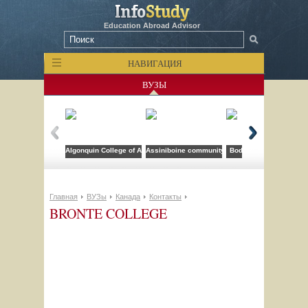
Education Abroad Advisor
НАВИГАЦИЯ
ВУЗЫ
Algonquin College of Applied Arts and Technology
Assiniboine community college
Bodwell High School
Главная
ВУЗы
Канада
Контакты
BRONTE COLLEGE