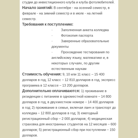
студии до инвестиционного клуба и клуба фотолюбителей.
Начало занятий:
В сентябре - на осенний семестр, в
феврале - на зимний семестр и в июле - на летний
семестр.
Требования к поступлению:
·
Заполненная анкета колледжа
·
Фотокопия паспорта
·
Заверенные образовательные
документы
·
Прохождение тестирования по
английскому языку, математике и, в
некоторых случаях, по другим
естественным наукам
Стоимость обучения:
9, 10 или 11 класс – 15 400
долларов в год, 12 класс – 12 810 долларов в год, экспресс
программа в 12 классе – 13 200 долларов.
Дополнительно оплачиваются:
1) проживание в
резиденции с питанием в одноместной комнате – 14 800
долларов в год, в двухместном номере – 14 400 долларов
в год; 2) проживание в семье, включая ланч и транспорт до
колледжа – 12 800 долларов в год; 3) ежегодный
регистрационный сбор – 2 000 долларов; 4) медицинская
страховка для иностранных студентов на 12 месяцев – 600
долларов; 5) регистрационный сбор при поступлении – 150
долларов.