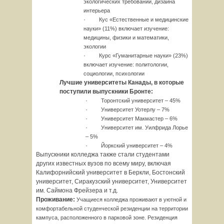
экологических требований, дизайна
интерьера
·
Кус «Естественные и медицинские
науки» (11%) включает изучение:
медицины, физики и математики,
экологии
·
Курс «Гуманитарные науки» (23%)
включает изучение: политологии,
социологии, психологии
Лучшие университеты Канады, в которые
поступили выпускники Бронте:
·
Торонтский университет – 45%
·
Университет Уотерлу – 7%
·
Университет Макмастер – 6%
·
Университет им. Уилфрида Лорье
– 5%
·
Йоркский университет – 4%
Выпускники колледжа также стали студентами
других известных вузов по всему миру, включая
Калифорнийский университет в Беркли, Бостонский
университет, Сиракузский университет, Университет
им. Саймона Фрейзера и т.д.
Проживание:
Учащиеся колледжа проживают в уютной и
комфортабельной студенческой резиденции на территории
кампуса, расположенного в парковой зоне. Резиденция