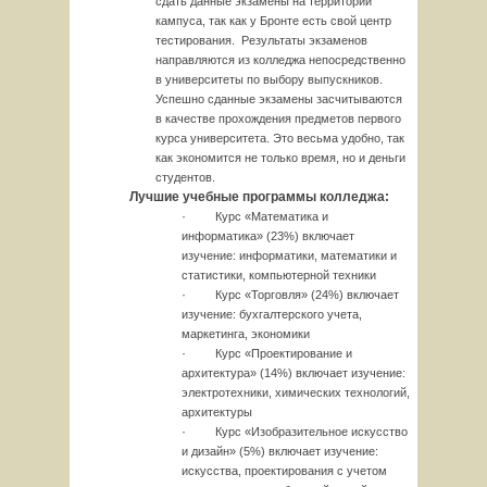
сдать данные экзамены на территории
кампуса, так как у Бронте есть свой центр
тестирования. Результаты экзаменов
направляются из колледжа непосредственно
в университеты по выбору выпускников.
Успешно сданные экзамены засчитываются
в качестве прохождения предметов первого
курса университета. Это весьма удобно, так
как экономится не только время, но и деньги
студентов.
Лучшие учебные программы колледжа:
·
Курс «Математика и
информатика» (23%) включает
изучение: информатики, математики и
статистики, компьютерной техники
·
Курс «Торговля» (24%) включает
изучение: бухгалтерского учета,
маркетинга, экономики
·
Курс «Проектирование и
архитектура» (14%) включает изучение:
электротехники, химических технологий,
архитектуры
·
Курс «Изобразительное искусство
и дизайн» (5%) включает изучение:
искусства, проектирования с учетом