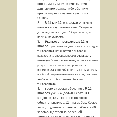
программы и могут выбрать либо
данную программу, либо обычную
программу на получение диплома
Онтарио.
2.
В 11-м и 12-м классах
учащихся
готовят к поступлению в вузы. Студенты
должны успешно сдать 14 кредитов для
получения диплома.
3.
Экспресс-программа в 12-м
классе
, программа подготовки к переходу в
университет, начинается в январе и
разработана специально для учащихся,
имеющих большое желание достичь высоких
результатов за короткий промежуток
времени. За короткий срок студенты должны
пройти 6 подготовительных курсов, для того
чтобы в сентябре начать обучение в
университете.
4. Всего за время обучения в
9-12
классах
ученики должны сдать 30
кредитов, 18 из которых являются
обязательными, а 12 – на выбор. Кроме
этого, студенты должны отработать 40
часов общественно-полезной
деятельности и сдать тест на проверку