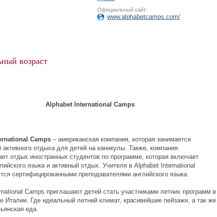
Официальный сайт:
www.alphabetcamps.com/
ный возраст
Alphabet International Camps
ernational Camps
– американская компания, которая занимается
 активного отдыха для детей на каникулы. Также, компания
ает отдых иностранных студентов по программе, которая включает
лийского языка и активный отдых. Учителя в Alphabet International
ся сертифицированными преподавателями английского языка.
ernational Camps приглашают детей стать участниками летних программ в
е Италии. Где идеальный летний климат, красивейшие пейзажи, а так же
ьянская еда.