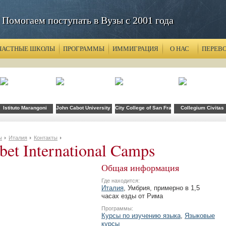
Помогаем поступать в Вузы с 2001 года
ЧАСТНЫЕ ШКОЛЫ
ПРОГРАММЫ
ИММИГРАЦИЯ
О НАС
ПЕРЕВ
n (IED)
Istituto Marangoni
John Cabot University in Rome (JCU)
City College of San Francisco
Collegium Civitas
ы
Италия
Контакты
bet International Camps
Общая информация
Где находится:
Италия
, Умбрия, примерно в 1,5
часах езды от Рима
Программы:
Курсы по изучению языка
,
Языковые
курсы