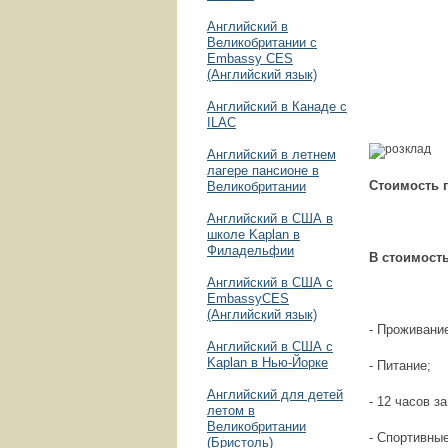
Английский в
Великобритании с
Embassy CES
(Английский язык)
Английский в Канаде с
ILAC
Английский в летнем
лагере пансионе в
Стоимость 
Великобритании
Английский в США в
школе Kaplan в
Филадельфии
В стоимость
Английский в США с
EmbassyCES
(Английский язык)
- Проживани
Английский в США с
Kaplan в Нью-Йорке
- Питание;
Английский для детей
- 12 часов з
летом в
Великобритании
- Спортивны
(Бристоль)