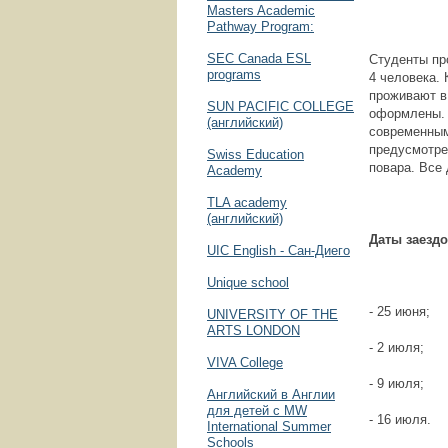
Masters Academic
Pathway Program:
SEC Canada ESL
Студенты пр
programs
4 человека.
проживают в
SUN PACIFIC COLLEGE
оформлены. 
(английский)
современным
предусмотре
Swiss Education
повара. Все
Academy
TLA academy
(английский)
Даты заездо
UIC English - Сан-Диего
Unique school
- 25 июня;
UNIVERSITY OF THE
ARTS LONDON
- 2 июля;
VIVA Сollege
- 9 июля;
Английский в Англии
для детей с MW
- 16 июля.
International Summer
Schools