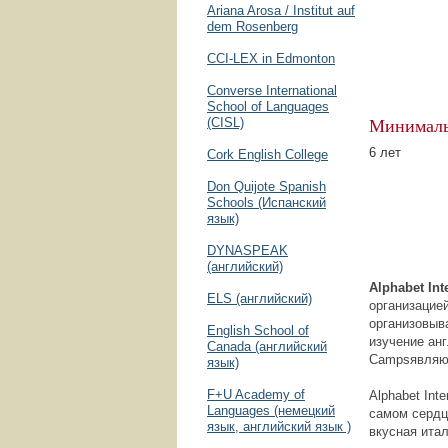
Ariana Arosa / Institut auf
dem Rosenberg
CCI-LEX in Edmonton
Converse International
School of Languages
Минималь
(CISL)
6 лет
Cork English College
Don Quijote Spanish
Schools (Испанский
язык)
DYNASPEAK
(английский)
Alphabet Int
ELS (английский)
организацией
организовыв
English School of
изучение анг
Canada (английский
Campsявляют
язык)
F+U Academy of
Alphabet Int
Languages (немецкий
самом сердц
язык, английский язык )
вкусная итал