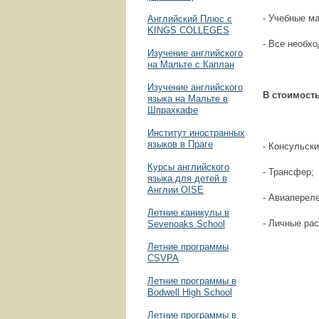
- Учебные м
Английский Плюс с
KINGS COLLEGES
- Все необх
Изучение английского
на Мальте с Каплан
Изучение английского
В стоимость
языка на Мальте в
Шпрахкафе
Институт иностранных
языков в Праге
- Консульски
Курсы английского
- Трансфер;
языка для детей в
Англии OISE
- Авиапереле
Летние каникулы в
- Личные ра
Sevenoaks School
Летние программы
CSVPA
Летние программы в
Bodwell High School
Летние программы в