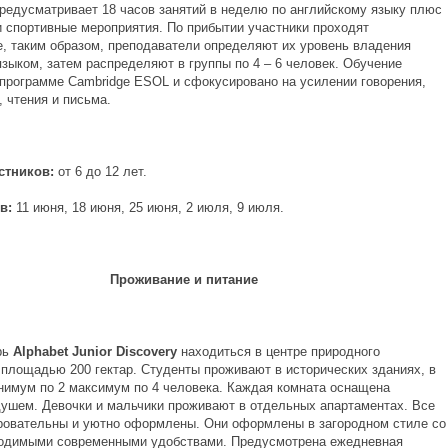
редусматривает 18 часов занятий в неделю по английскому языку плюс
и спортивные мероприятия. По прибытии участники проходят
е, таким образом, преподаватели определяют их уровень владения
языком, затем распределяют в группы по 4 – 6 человек. Обучение
 программе Cambridge ESOL и сфокусировано на усилении говорения,
 чтения и письма.
астников:
от 6 до 12 лет.
ов:
11 июня, 18 июня, 25 июня, 2 июля, 9 июля.
Проживание и питание
рь
Alphabet Junior Discovery
находиться в центре природного
 площадью 200 гектар. Студенты проживают в исторических зданиях, в
нимум по 2 максимум по 4 человека. Каждая комната оснащена
ушем. Девочки и мальчики проживают в отдельных апартаментах. Все
ровательны и уютно оформлены. Они оформлены в загородном стиле со
одимыми современными удобствами. Предусмотрена ежедневная