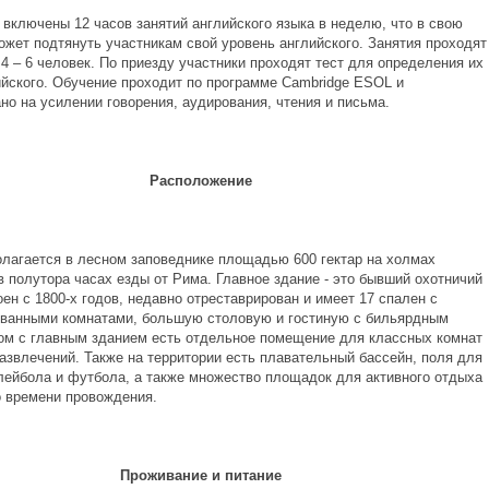
 включены 12 часов занятий английского языка в неделю, что в свою
ожет подтянуть участникам свой уровень английского. Занятия проходят
 4 – 6 человек. По приезду участники проходят тест для определения их
ийского. Обучение проходит по программе Cambridge ESOL и
но на усилении говорения, аудирования, чтения и письма.
Расположение
олагается в лесном заповеднике площадью 600 гектар на холмах
в полутора часах езды от Рима. Главное здание - это бывший охотничий
ен с 1800-х годов, недавно отреставрирован и имеет 17 спален с
ванными комнатами, большую столовую и гостиную с бильярдным
ом с главным зданием есть отдельное помещение для классных комнат
развлечений. Также на территории есть плавательный бассейн, поля для
лейбола и футбола, а также множество площадок для активного отдыха
о времени провождения.
Проживание и питание