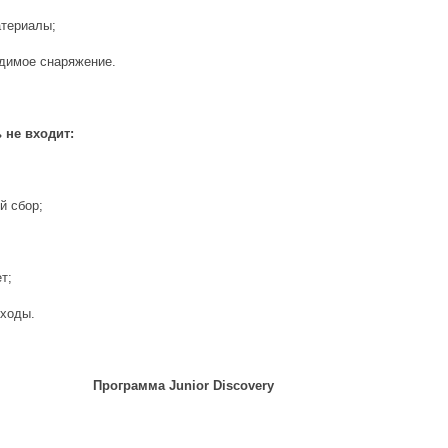
атериалы;
одимое снаряжение.
 не входит:
й сбор;
т;
сходы.
Программа Junior Discovery