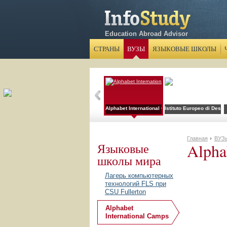
Education Abroad Advisor
СТРАНЫ
ВУЗЫ
ЯЗЫКОВЫЕ ШКОЛЫ
Alphabet International Camps
Istituto Europeo di Desig
Главная
ВУЗ
Alpha
Языковые
школы мира
Лагерь компьютерных
технологий FLS при
CSU Fullerton
Alphabet
International Camps