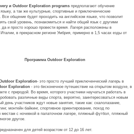
overy и Outdoor Exploration programs
предполагают обучение
 языку, а так же культурные, спортивные и приключенческие
. Все общение будет проходить на английском языке, что позволит
ять свой уровень, познакомиться и найти общий язык с другими
, да и просто хорошо провести время. Лагеря расположены в
Италии, в прекрасном регионе Умбрия, примерно в 1,5 часах езды от
Программа Outdoor Exploration
utdoor Exploration
- это просто лучший приключенческий лагерь в
door Exploration
- это бесконечное путешествие на открытом воздухе, в
кте с природой. Во время, которого участники научаться работать в
пробовать различные виды спорта, вероятно, заинтересоваться новым
й день участников ждут новые занятия, такие как: скалолазание,
тинг, монтейн байкинг, спортивное ориентирование, поход по
 местам с ночевкой в палаточном лагере, пляжный футбол, пляжный
ногое другое.
едназначен для детей возрастом от 12 до 16 лет.