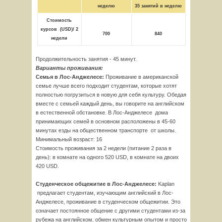
неделю
35 занятий в неделю
Стоимость
курсов
(
USD)
/ 2
700
840
недели
Продолжительность занятия - 45 минут.
Варианты проживания:
Семья в Лос-Анджелесе:
Проживание в американской
семье лучше всего подходит студентам, которые хотят
полностью погрузиться в новую для себя культуру. Обедая
вместе с семьей каждый день, вы говорите на английском
в естественной обстановке. В Лос-Анджелесе дома
принимающих семей в основном расположены в 45-60
минутах езды на общественном транспорте от школы.
Минимальный возраст: 16
Стоимость проживания за 2 недели (питание 2 раза в
день): в комнате на одного 520 USD, в комнате на двоих
420 USD.
Студенческое общежитие в Лос-Анджелесе:
Kaplan
предлагает студентам, изучающим английский в Лос-
Анджелесе, проживание в студенческом общежитии. Это
означает постоянное общение с другими студентами из-за
рубежа на английском, обмен культурным опытом и просто