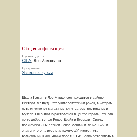
Общая информация
Где находится:
США
, Лос Анджелес
Программы:
Языковые курсы
Школа Kaplan в Лос-Анджелесе находится в районе
Вествуд.Вествуд – это университетский район, в котором
есть множество магазинов, кинотеатров, ресторанов и
музеев. Он выгодно расположен в центре города, отсюда
легко добраться до Родео-Драйв в Беверли - Хиллз,
восхитительных пляжей Санта-Моники и Венис- Бич, и
знаменитого на весь мир кампуса Университета
Калифорнии в Лос-Анджелесе (UCLA).Добро пожаловать в