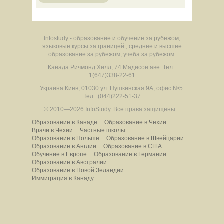
Infostudy - образование и обучение за рубежом,
языковые курсы за границей , среднее и высшее
образование за рубежом, учеба за рубежом.
Канада
Ричмонд Хилл
,
74 Мадисон аве.
Тел.:
1(647)338-22-61
Украина
Киев
,
01030
ул. Пушкинская 9А, офис №5.
Тел.: (044)222-51-37
© 2010—2026 InfoStudy.
Все права защищены.
Образование в Канаде
Образование в Чехии
Врачи в Чехии
Частные школы
Образование в Польше
Образование в Швейцарии
Образование в Англии
Образование в США
Обучение в Европе
Образование в Германии
Образование в Австралии
Образование в Новой Зеландии
Иммиграция в Канаду