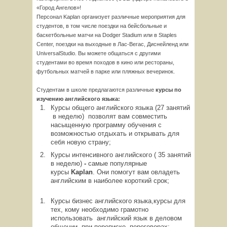
«Город Ангелов»!
Персонал Kaplan организует различные мероприятия для
студентов, в том числе поездки на бейсбольные и
баскетбольные матчи на Dodger Stadium или в Staples
Center, поездки на выходные в Лас-Вегас, Диснейленд или
UniversalStudio. Вы можете общаться с другими
студентами во время походов в кино или рестораны,
футбольных матчей в парке или пляжных вечеринок.
Студентам в школе предлагаются различные
курсы по
изучению английского языка:
Курсы общего английского языка (27 занятий
в неделю) позволят вам совместить
насыщенную программу обучения с
возможностью отдыхать и открывать для
себя новую страну;
Курсы интенсивного английского ( 35 занятий
в неделю)
-
самые популярные
курсы
Kaplan
. Они помогут вам овладеть
английским в наиболее короткий срок;
Курсы бизнес английского языка,курсы для
тех, кому необходимо грамотно
использовать английский язык в деловом
общении, при переписке, переговорах;