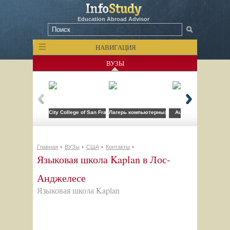
Education Abroad Advisor
НАВИГАЦИЯ
ВУЗЫ
City College of San Francisco
Лагерь компьютерных технологий FLS при CSU
Auburn University
Главная
ВУЗы
США
Контакты
Языковая школа Kaplan в Лос-
Анджелесе
Языковая школа Kaplan