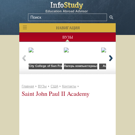
Education Abroad Advisor
НАВИГАЦИЯ
ВУЗЫ
City College of San Francisco
Лагерь компьютерных технологий FLS при CSU
Auburn University
Главная
ВУЗы
США
Контакты
Saint John Paul II Academy