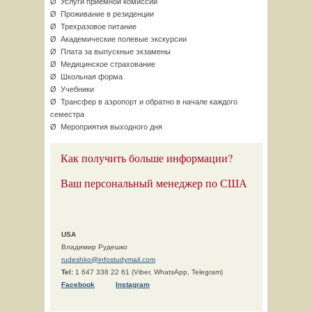
Ø Услуги приемной комиссии
Ø Проживание в резиденции
Ø Трехразовое питание
Ø Академические полевые экскурсии
Ø Плата за выпускные экзамены
Ø Медицинское страхование
Ø Школьная форма
Ø Учебники
Ø Трансфер в аэропорт и обратно в начале каждого
семестра
Ø Мероприятия выходного дня
Как получить больше информации?
Ваш персональный менеджер по США
USA
Владимир Рудешко
rudeshko@infostudymail.com
Tel:
1 647 338 22 61 (Viber, WhatsApp, Telegram)
F
acebook
Instagram