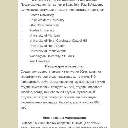
После окончания high school в Saint John Paul II Academy
выпускники поступали в такие университеты страны, как:
· Boston University
· Case Western University
· Ohio State University
· Purdue University
· University of Michigan
· University of North Carolina at Chapel Hill
· University of Notre Dame
· University of Pennsylvania
· Washington University, St. Louis
· Yale University
Инфраструктура школы
Среди преимуществ школы - кампус на 30гектаров, на
территории которого расположены: арт-студия, 3-D
лаборатория, научные лаборатории, музыкальная студия ,
студия звукозаписи, концертный зал, студия цифрового
дизайна, театр, танцевальная студия, футбольный
стадион, поле для гольфа, волейбольная площадка,
баскетбольная площадка, бассейн, амфитеатр на 800
мест.
Внеклассные мероприятия
В школе 25 ученических спортивных команд по таким