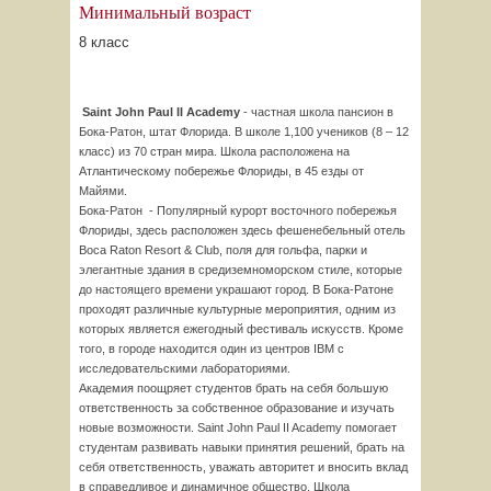
Минимальный возраст
8 класс
Saint John Paul II Academy
- частная школа пансион в
Бока-Ратон, штат Флорида. В школе 1,100 учеников (8 – 12
класс) из 70 стран мира. Школа расположена на
Атлантическому побережье Флориды, в 45 езды от
Майями.
Бока-Ратон - Популярный курорт восточного побережья
Флориды, здесь расположен здесь фешенебельный отель
Boca Raton Resort & Club, поля для гольфа, парки и
элегантные здания в средиземноморском стиле, которые
до настоящего времени украшают город. В Бока-Ратоне
проходят различные культурные мероприятия, одним из
которых является ежегодный фестиваль искусств. Кроме
того, в городе находится один из центров IBM с
исследовательскими лабораториями.
Академия поощряет студентов брать на себя большую
ответственность за собственное образование и изучать
новые возможности. Saint John Paul II Academy помогает
студентам развивать навыки принятия решений, брать на
себя ответственность, уважать авторитет и вносить вклад
в справедливое и динамичное общество. Школа