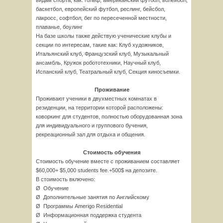
видам спорта, как: гольф, американский футбол, волейбол,
баскетбол, европейский футбол, реслинг, бейсбол,
лакросс, софтбол, бег по пересеченной местности,
плаванье, боулинг
На базе школы также действую ученические клубы и
секции по интересам, такие как: Клуб художников,
Итальянский клуб, Французский клуб, Музыкальный
ансамбль, Кружок робототехники, Научный клуб,
Испанский клуб, Театральный клуб, Секция киносъемки.
Проживание
Проживают ученики в двухместных комнатах в
резиденции, на территории которой расположены:
коворкинг для студентов, полностью оборудованная зона
для индивидуального и группового бучения,
рекреационный зал для отдыха и общения.
Стоимость обучения
Стоимость обучение вместе с проживанием составляет
$60,000+ $5,000 students fee.+500$ на депозите.
В стоимость включено:
Ø Обучение
Ø Дополнительные занятия по Английскому
Ø Программы Amerigo Residential
Ø Информационная поддержка студента