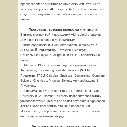
предоставляет студентам возможность испытать себя
через курсы уровня AP, а курсы Dual Enrollment позволяют
студентам получать высшее образование в средней
школе.
Программы, которые предоставляет школа:
В школе можно пройти программу High school с опцией
Advanced Placement по 39 предметам.
В highs school ученики изучают основные предметы:
Английский, Математику, Естественные науки,
Социальные науки, Иностранный язык) и предметы на
выбор.
В Advanced Placement есть опция программы Science,
Technology, Engineering, and Mathematics (STEM).
Предметы STEM: Calculus, Statistics, Engineering, Computer
Science, Chemistry, Physics, Biology, Human Anatomy &
Physiology.
Программа Dual Enrollment Program совместно с Lynn
University и St. Thomas University позволяет заработать
университетские кредиты во время обучения в high school.
Также школа невероятно сильна в направлении
«Искусство», программа школы по искусству получила
несколько престижных наград.
Возможности поступления после школы