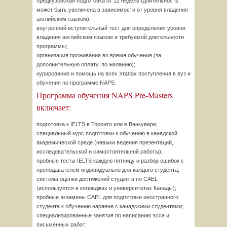
предвузовская подготовка от 12 недель (длительность
может быть увеличена в зависимости от уровня владения
английским языком);
внутренний вступительный тест для определения уровня
владения английским языком и требуемой длительности
программы;
организация проживания во время обучения (за
дополнительную оплату, по желанию);
курирование и помощь на всех этапах поступления в вуз и
обучения по программе NAPS.
Программа обучения NAPS Pre-Masters
включает:
подготовка к IELTS в Торонто или в Ванкувере;
специальный курс подготовки к обучению в канадской
академической среде (навыки ведения презентаций,
исследовательской и самостоятельной работы);
пробные тесты IELTS каждую пятницу и разбор ошибок с
преподавателем индивидуально для каждого студента;
система оценки достижений студента по CAEL
(используется в колледжах и университетах Канады);
пробные экзамены CAEL для подготовки иностранного
студента к обучению наравне с канадскими студентами;
специализированные занятия по написанию эссе и
письменных работ;