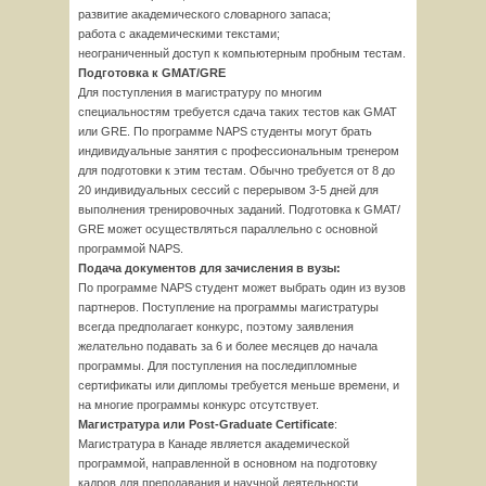
развитие академического словарного запаса;
работа с академическими текстами;
неограниченный доступ к компьютерным пробным тестам.
Подготовка к GMAT/GRE
Для поступления в магистратуру по многим
специальностям требуется сдача таких тестов как GMAT
или GRE. По программе NAPS студенты могут брать
индивидуальные занятия с профессиональным тренером
для подготовки к этим тестам. Обычно требуется от 8 до
20 индивидуальных сессий с перерывом 3-5 дней для
выполнения тренировочных заданий. Подготовка к GMAT/
GRE может осуществляться параллельно с основной
программой NAPS.
Подача документов для зачисления в вузы:
По программе NAPS студент может выбрать один из вузов
партнеров. Поступление на программы магистратуры
всегда предполагает конкурс, поэтому заявления
желательно подавать за 6 и более месяцев до начала
программы. Для поступления на последипломные
сертификаты или дипломы требуется меньше времени, и
на многие программы конкурс отсутствует.
Магистратура или Post-Graduate Certificate
:
Магистратура в Канаде является академической
программой, направленной в основном на подготовку
кадров для преподавания и научной деятельности,