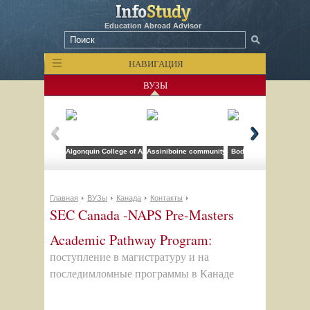
Education Abroad Advisor
НАВИГАЦИЯ
ВУЗЫ
Algonquin College of Applied Arts and Technology
Assiniboine community college
Bodwell High School
Главная
ВУЗы
Канада
Контакты
SEC Canada -NAPS Pre-Masters
Academic Pathway Program:
поступление в магистратуру и на
последимломные программы в Канаде