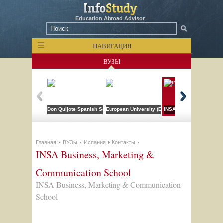
Education Abroad Advisor
НАВИГАЦИЯ
ВУЗЫ
Don Quijote Spanish Schools
European University (EU)
INSA Business, Marketi
Главная
ВУЗы
Испания
Контакты
INSA Business, Marketing &
Communication School
INSA Business, Marketing & Communication
School