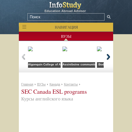
Education Abroad Advisor
НАВИГАЦИЯ
ВУЗЫ
Algonquin College of Applied Arts and Technology
Assiniboine community college
Bodwell High School
Главная
ВУЗы
Канада
Контакты
SEC Canada ESL programs
Курсы английского языка