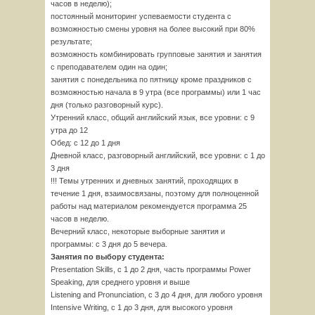
часов в неделю);
постоянный мониторинг успеваемости студента с
возможностью смены уровня на более высокий при 80%
результате;
возможность комбинировать групповые занятия и занятия
с преподавателем один на один;
занятия с понедельника по пятницу кроме праздников с
возможностью начала в 9 утра (все программы) или 1 час
дня (только разговорный курс).
Утренний класс, общий английский язык, все уровни: с 9
утра до 12
Обед: с 12 до 1 дня
Дневной класс, разговорный английский, все уровни: с 1 до
3 дня
!!! Темы утренних и дневных занятий, проходящих в
течение 1 дня, взаимосвязаны, поэтому для полноценной
работы над материалом рекомендуется программа 25
часов в неделю.
Вечерний класс, некоторые выборные занятия и
программы: с 3 дня до 5 вечера.
Занятия по выбору студента:
Presentation Skills, с 1 до 2 дня, часть программы Power
Speaking, для среднего уровня и выше
Listening and Pronunciation, с 3 до 4 дня, для любого уровня
Intensive Writing, с 1 до 3 дня, для высокого уровня