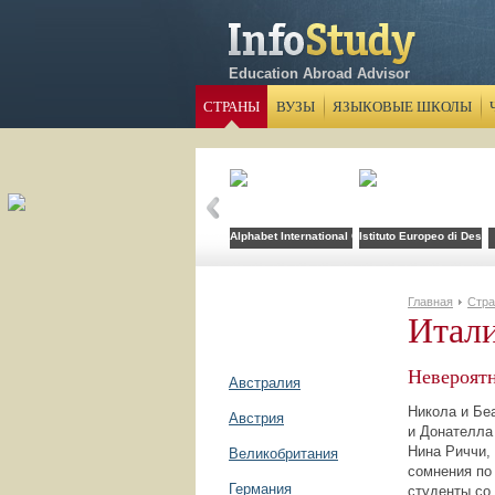
Education Abroad Advisor
СТРАНЫ
ВУЗЫ
ЯЗЫКОВЫЕ ШКОЛЫ
Alphabet International Camps
Istituto Europeo di Desig
Главная
Стр
Итал
Невероятн
Австралия
Никола и Бе
Австрия
и Донателла
Нина Риччи,
Великобритания
сомнения по
Германия
студенты со