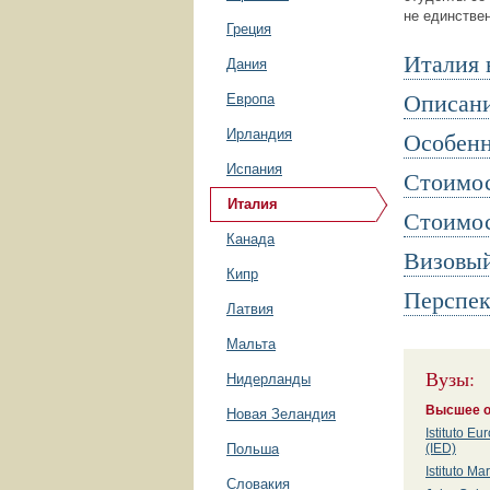
не единстве
Греция
Италия 
Дания
Описани
Европа
Ирландия
Особенн
Испания
Стоимос
Италия
Стоимос
Канада
Визовы
Кипр
Перспек
Латвия
Мальта
Вузы:
Нидерланды
Высшее о
Новая Зеландия
Istituto E
Польша
(IED)
Istituto M
Словакия