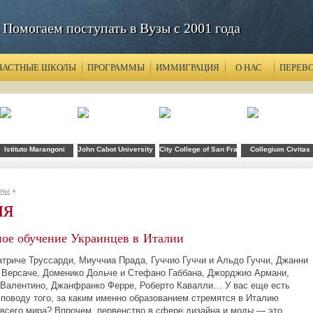
Помогаем поступать в Вузы с 2001 года
ЧАСТНЫЕ ШКОЛЫ
ПРОГРАММЫ
ИММИГРАЦИЯ
О НАС
ПЕРЕВ
n (IED)
Istituto Marangoni
John Cabot University in Rome (JCU)
City College of San Francisco
Collegium Civitas
аны
ия
ое обучение Украинцев в Италии
атриче Труссарди, Миуччиа Прада, Гуччио Гуччи и Альдо Гуччи, Джанни
 Версаче, Доменико Дольче и Стефано Габбана, Джорджио Армани,
 Валентино, Джанфранко Ферре, Роберто Кавалли… У вас еще есть
 поводу того, за каким именно образованием стремятся в Италию
 всего мира? Впрочем, первенство в сфере дизайна и моды — это