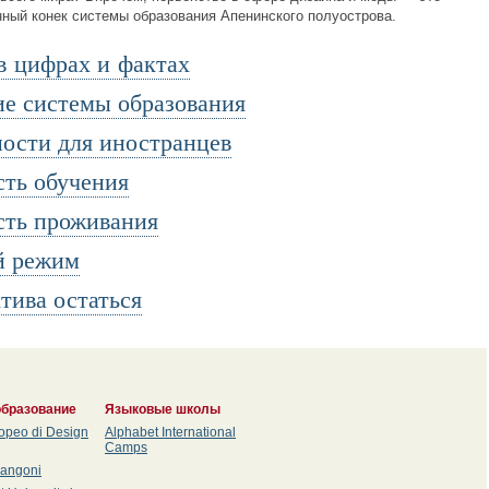
нный конек системы образования Апенинского полуострова.
в цифрах и фактах
е системы образования
ости для иностранцев
ть обучения
ть проживания
й режим
тива остаться
бразование
Языковые школы
uropeo di Design
Alphabet International
Camps
arangoni