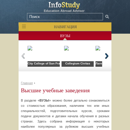
Education Abroad Advisor
НАВИГАЦИЯ
ВУЗЫ
City College of San Francisco
Collegium Civitas
Лагерь компьютерных т
Главная
Высшие учебные заведения
В разделе «
ВУЗЫ
» можно более детально ознакомиться
со стоимостью образования, наличием тех или иных
специальностей, подготовительных курсов, сроками
подачи документов и датами начала обучения в разных
странах. Здесь собрана информация о некоторых
наиболее популярных за рубежом высших учебных