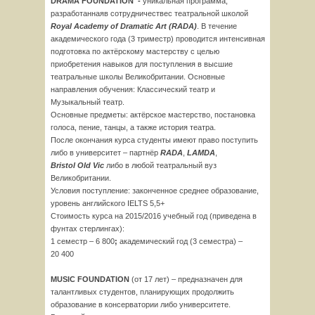
DRAMA
FOUNDATION
-
уникальная программа,
разработаннаяв сотрудничествес театральной школой
Royal
Academy
of
Dramatic
Art
(
RADA
)
. В течение
академического года (3 триместр) проводится интенсивная
подготовка по актёрскому мастерству с целью
приобретения навыков для поступления в высшие
театральные школы Великобритании. Основные
направления обучения: Классический театр и
Музыкальный театр.
Основные предметы: актёрское мастерство, постановка
голоса, пение, танцы, а также история театра.
После окончания курса студенты имеют право поступить
либо в университет – партнёр
RADA
,
LAMDA
,
Bristol
Old
Vic
либо в любой театральный вуз
Великобритании.
Условия поступление: законченное среднее образование,
уровень английского IELTS 5,5+
Стоимость курса на 2015/2016 учебный год (приведена в
фунтах стерлингах):
1 семестр – 6 800
;
академический год (3 семестра) –
20 400
MUSIC
FOUNDATION
(от 17 лет) – предназначен для
талантливых студентов, планирующих продолжить
образование в консерватории либо университете.