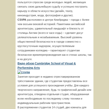
пользуется спросом среди молодых людей, желающих
связать свою дальнейшую судьбу и успешно построить
карьеру в области искусства (дизайн, театр,
киноиндустрия, мода, фотография и другие).
CSVPA
расположен в центре Кембриджа – города с более
чем восьми вековой историей. Памятники английской
архитектуры, удивительный ландшафт и близость от
столицы Англии (всего в часе езды) – сделают досуг
увлекательным и незабываемым. Высокий уровень
общественной безопасности в городе совместно с
круглосуточным надзором, осуществляемым
сотрудниками колледжа – гарантируют студентам
безопасное времяпрепровождения как в стенах школы, так
и на досуге.
Виде обзор Cambridge School of Visual &
Performing Arts
Занятия проходят в недавно отреставрированном
трёхэтажном здании, где студентам предоставлены все
условия для успешного прохождения учёбы. Для каждого
творческого направления, будь то графический дизайн или
архитектура, отведена отдельная студия, оборудованная
всем необходимым по последнему слову техники и
индивидуальным рабочим пространством.
В распоряжении студентов 14 студий, две комнаты для