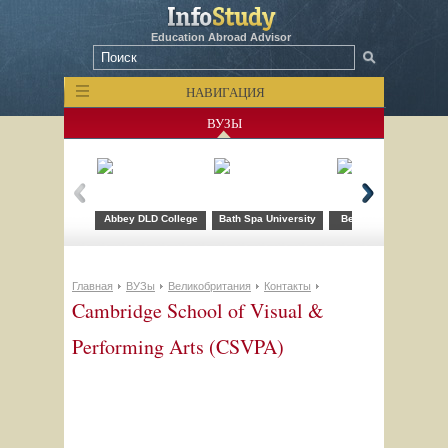
Education Abroad Advisor
НАВИГАЦИЯ
ВУЗЫ
Abbey DLD College
Bath Spa University
Bellerbys College
Главная
ВУЗы
Великобритания
Контакты
Cambridge School of Visual &
Performing Arts (CSVPA)