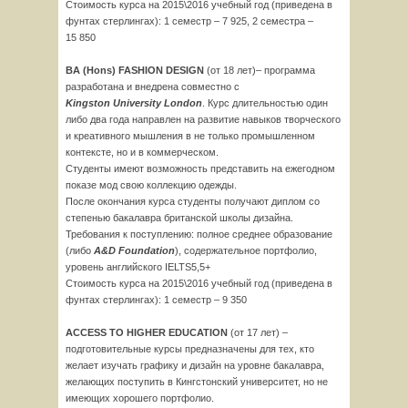
Стоимость курса на 2015\2016 учебный год (приведена в
фунтах стерлингах): 1 семестр – 7 925, 2 семестра –
15 850
BA
(
Hons
)
FASHION
DESIGN
(от 18 лет)– программа
разработана и внедрена совместно с
Kingston
University
London
. Курс длительностью один
либо два года направлен на развитие навыков творческого
и креативного мышления в не только промышленном
контексте, но и в коммерческом.
Студенты имеют возможность представить на ежегодном
показе мод свою коллекцию одежды.
После окончания курса студенты получают диплом со
степенью бакалавра британской школы дизайна.
Требования к поступлению: полное среднее образование
(либо
A
&
D
Foundation
), содержательное портфолио,
уровень английского IELTS5,5+
Стоимость курса на 2015\2016 учебный год (приведена в
фунтах стерлингах): 1 семестр – 9 350
ACCESS
TO
HIGHER
EDUCATION
(от 17 лет) –
подготовительные курсы предназначены для тех, кто
желает изучать графику и дизайн на уровне бакалавра,
желающих поступить в Кингстонский университет, но не
имеющих хорошего портфолио.