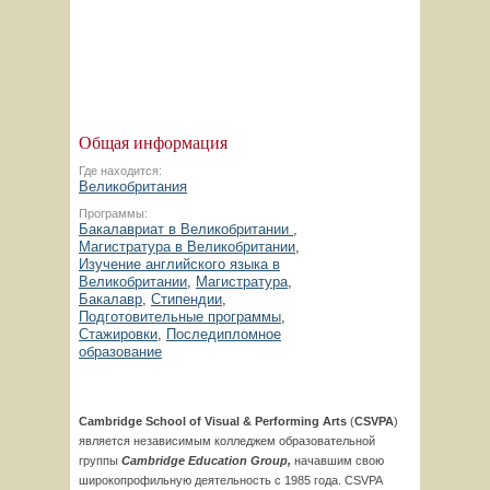
Общая информация
Где находится:
Великобритания
Программы:
Бакалавриат в Великобритании
,
Магистратура в Великобритании
,
Изучение английского языка в
Великобритании
,
Магистратура
,
Бакалавр
,
Стипендии
,
Подготовительные программы
,
Стажировки
,
Последипломное
образование
Cambridge
School
of
Visual
&
Performing
Arts
(
CSVPA
)
является независимым колледжем образовательной
группы
Cambridge Education Group,
начавшим свою
широкопрофильную деятельность с 1985 года. CSVPA