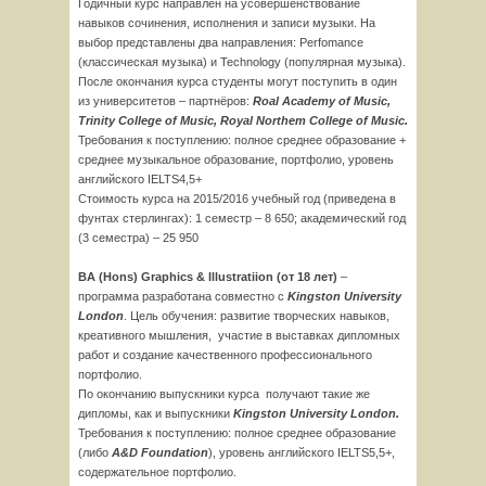
Годичный курс направлен на усовершенствование
навыков сочинения, исполнения и записи музыки. На
выбор представлены два направления: Perfomance
(классическая музыка) и Technology (популярная музыка).
После окончания курса студенты могут поступить в один
из университетов – партнёров:
Roal
Academy
of
Music
,
Trinity
College
of
Music
,
Royal
Northem
College
of
Music
.
Требования к поступлению: полное среднее образование +
среднее музыкальное образование, портфолио, уровень
английского IELTS4,5+
Стоимость курса на 2015/2016 учебный год (приведена в
фунтах стерлингах): 1 семестр – 8 650; академический год
(3 семестра) – 25 950
BA (Hons) Graphics & Illustratiion (
от
18
лет
)
–
программа разработана совместно с
Kingston University
London
. Цель обучения: развитие творческих навыков,
креативного мышления, участие в выставках дипломных
работ и создание качественного профессионального
портфолио.
По окончанию выпускники курса получают такие же
дипломы, как и выпускники
Kingston
University
London
.
Требования к поступлению: полное среднее образование
(либо
A
&
D
Foundation
), уровень английского IELTS5,5+,
содержательное портфолио.