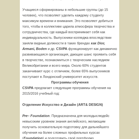
Учащиеся сформированы в небольшие группы (до 15
человек), что позволяет уделить каждому студенту
максимум времени и внимания. Это позволяет добиться
того, чтобы в коллективе царила атмосфера творчества и
сотрудничества, где каждый воспринимает себя как
индивидуальность. Выпускники колледжа впоследствии
заняли видные должности в таких брендах
как
Dior
,
Armani
,
Boden
и др.
CSVPA
функционирует как динамично
развивающаяся организация, дающее шанс проявить себя
в творчестве, познакомиться с творческим наследием
Великобритании и всего мира. Около 60% студентов
заканчивают курс с отличием, более 65% выпускников
поступают в Лондонский университет искусств.
Программы обучения
CSVPA
предлагает следующие программы обучения на
2015/2016 учебный год:
Отделение Искусство и Дизайн (
ART
&
DESIGN
)
Pre
–
Foundation
. Предназначена для молодыхлюдейс
невысоким уровнем знания английского, желающим
получить основательную подготовку для дальнейшего
обучения на более сложных профильных курсах
(
Foundation
) и подготовить своё портфолио.