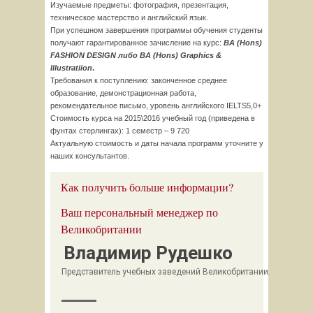
Изучаемые предметы: фотография, презентация,
техническое мастерство и английский язык.
При успешном завершения программы обучения студенты
получают гарантированное зачисление на курс:
BA
(
Hons
)
FASHION
DESIGN
либо
BA
(
Hons
)
Graphics
&
Illustratiion
.
Требования к поступлению: законченное среднее
образование, демонстрационная работа,
рекомендательное письмо, уровень английского IELTS5,0+
Стоимость курса на 2015\2016 учебный год (приведена в
фунтах стерлингах): 1 семестр – 9 720
Актуальную стоимость и даты начала программ уточните у
наших консультантов.
Как получить больше информации?
Ваш персональный менеджер по
Великобритании
Владимир Рудешко
Представитель учебных заведений Великобритании.