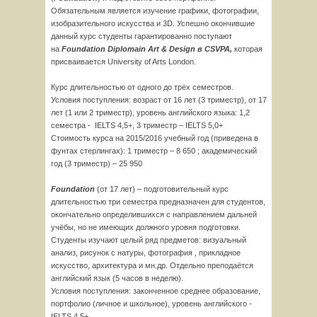
Обязательным является изучение графики, фотографии,
изобразительного искусства и 3D. Успешно окончившие
данный курс студенты гарантированно поступают
на
Foundation
Diploma
in
Art
&
Design
в
CSVPA
,
которая
присваивается University of Arts London.
Курс длительностью от одного до трёх семестров.
Условия поступления: возраст от 16 лет (3 триместр), от 17
лет (1 или 2 триместр), уровень английского языка: 1,2
семестра - IELTS 4,5+, 3 триместр – IELTS 5,0+
Стоимость курса на 2015/2016 учебный год (приведена в
фунтах стерлингах): 1 триместр – 8 650 ; академический
год (3 триместр) – 25 950
Foundation
(от 17 лет) – подготовительный курс
длительностью три семестра предназначен для студентов,
окончательно определившихся с направлением дальней
учёбы, но не имеющих должного уровня подготовки.
Студенты изучают целый ряд предметов: визуальный
анализ, рисунок с натуры, фотография , прикладное
искусство, архитектура и мн.др. Отдельно преподаётся
английский язык (5 часов в неделю).
Условия поступления: законченное среднее образование,
портфолио (личное и школьное), уровень английского -
IELTS 4,5+