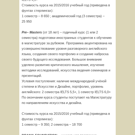
Стоимость курса на 2015/2016 учебный год (приведена в
фунтах стерлингах):
1 семестр – 8 650 ; академический год (3 семестра) –
25 950
Pre
–
Masters
(от 18 лет) – годичный курс (1 или 2
семестра) подготовки иностранных студентов к обучению
в магистратуре за рубежом. Программа акцентирована на
усовершенствование уровня разговорного английского
языка, создания своего портфолио и создание наброска
своего будущего исследования. Большое внимание
уделено развитию критического мышления, изучение
методики исследований, искусства ведения семинаров и
презентаций.
Условия поступления: наличие международной учёной
степени в Искусстве и Дизайне, портфолио, уровень
английского: 2 семестра IELTS 5,5+, 1 семестр IELTS 6,0+
По окончании курса студенты поступают на Магистратуру
по направлениям искусства и дизайна.
Стоимость курса на 2015/2016 учебный год (приведена в
фунтах стерлингах):
1 семестр – 9 350; 2 семестра – 18 700