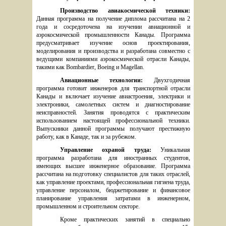
Производство авиакосмической техники: 
Данная программа на получение диплома рассчитана на 2 
года и сосредоточена на изучении авиационной и 
аэрокосмической промышленности Канады. Программа 
предусматривает изучение основ проектирования, 
моделирования и производства и разработана совместно с 
ведущими компаниями аэрокосмической отрасли Канады, 
такими как Bombardier, Boeing и Magellan.
Авиационные технологии: 
Двухгодичная 
программа готовит инженеров для транспортной отрасли 
Канады и включает изучение авиастроения, электрики и 
электроники, самолетных систем и диагностирование 
неисправностей. Занятия проводятся с практическим 
использованием настоящей профессиональной техники. 
Выпускники данной программы получают престижную 
работу, как в Канаде, так и за рубежом. 
Управление охраной труда: 
Уникальная 
программа разработана для иностранных студентов, 
имеющих высшее инженерное образование. Программа 
рассчитана на подготовку специалистов для таких отраслей, 
как управление проектами, профессиональная гигиена труда, 
управление персоналом, бюджетирование и финансовое 
планирование управления затратами в инженерном, 
промышленном и строительном секторе. 
Кроме практических занятий в специально 