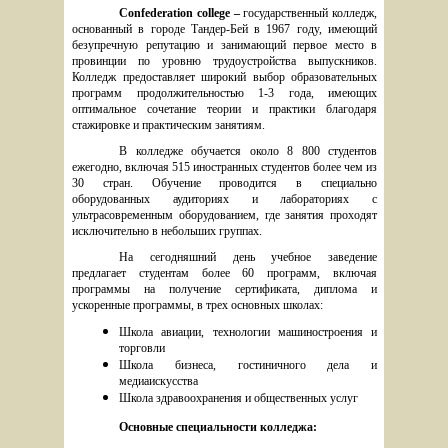
Confederation college – 
государственный колледж, 
основанный в городе Тандер-Бей в 1967 году, имеющий 
безупречную репутацию и занимающий первое место в 
провинции по уровню трудоустройства выпускников. 
Колледж предоставляет широкий выбор образовательных 
программ продолжительностью 1-3 года, имеющих 
оптимальное сочетание теории и практики благодаря 
стажировке и практическим занятиям. 
В колледже обучается около 8 800 студентов 
ежегодно, включая 515 иностранных студентов более чем из 
30 стран. Обучение проводится в специально 
оборудованных аудиториях и лабораториях с 
ультрасовременным оборудованием, где занятия проходят 
исключительно в небольших группах. 
На сегодняшний день учебное заведение 
предлагает студентам более 60 программ, включая 
программы на получение сертификата, диплома и 
ускоренные программы, в трех основных школах:
Школа авиации, технологии машиностроения и 
торговли
Школа бизнеса, гостиничного дела и 
медиаискусства
Школа здравоохранения и общественных услуг
Основные специальности колледжа: