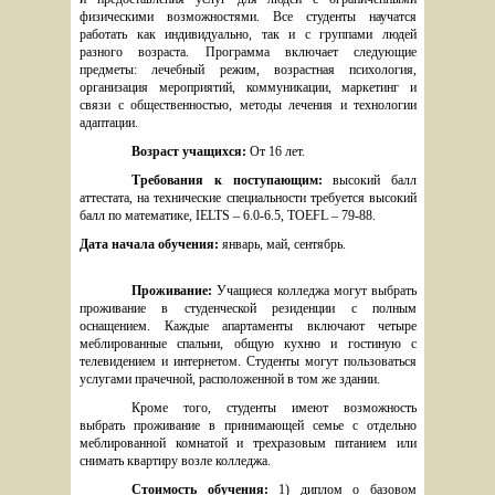
физическими возможностями. Все студенты научатся 
работать как индивидуально, так и с группами людей 
разного возраста. Программа включает следующие 
предметы: лечебный режим, возрастная психология, 
организация мероприятий, коммуникации, маркетинг и 
связи с общественностью, методы лечения и технологии 
адаптации.
Возраст учащихся: 
От 16 лет.
Требования к поступающим: 
высокий балл 
аттестата, на технические специальности требуется высокий 
балл по математике, IELTS – 6.0-6.5, TOEFL – 79-88.
Дата начала обучения: 
январь, май, сентябрь.
Проживание: 
Учащиеся колледжа могут выбрать 
проживание в студенческой резиденции с полным 
оснащением. Каждые апартаменты включают четыре 
меблированные спальни, общую кухню и гостиную с 
телевидением и интернетом. Студенты могут пользоваться 
услугами прачечной, расположенной в том же здании.
Кроме того, студенты имеют возможность 
выбрать проживание в принимающей семье с отдельно 
меблированной комнатой и трехразовым питанием или 
снимать квартиру возле колледжа.
Стоимость обучения: 
1) диплом о базовом 