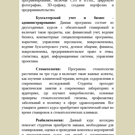
программирование, включая CSS и HTML, цифровую 
фотографию, 3D-графику, создание портфолио и 
предпринимательство.
Бухгалтерский учет и бизнес - 
администрирование: 
Данная программа состоит из 
двухгодичных курсов с обязательной стажировкой и 
включает такие предметы, как: финансовый учет, ведение 
бизнеса, компьютерные специализированные программы, 
маркетинг, управление персоналом, микроэкономика, 
ведение бухгалтерского учета, деловое общение, финансы, 
макроэкономика, предпринимательское право и этика, 
статистика, аудит, информационные системы, управление 
проектами.
Стоматология: 
Программа стоматологии 
рассчитана на три года и включает такие важные аспекты, 
как изучение клинической терапии, методов оздоровления и 
современных исследований. Студенты проходят 
практические занятия в современных лабораториях и 
аудиториях, где изучают микробиологию, основные 
принципы стоматологической гигиены, профилактику 
заболеваний и политику в сфере здравоохранения. Все 
учащиеся данного курса приобретают практический опыт во 
время стажировок в стоматологических клиниках.
Реабилитология: 
Данный курс колледжа 
помогает студентам приобрести навыки, необходимые для 
планирования, оценки и проведения комплекса мероприятий 
и предоставления услуг для людей с ограниченными 