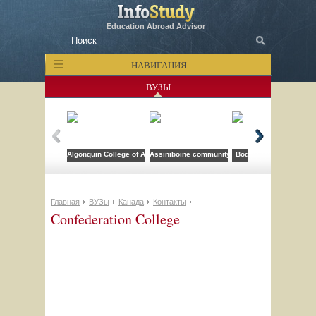
Education Abroad Advisor
НАВИГАЦИЯ
ВУЗЫ
Algonquin College of Applied Arts and Technology
Assiniboine community college
Bodwell High School
Главная
ВУЗы
Канада
Контакты
Confederation College