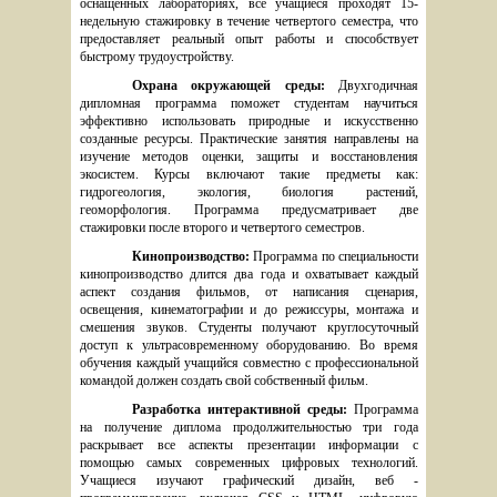
оснащенных лабораториях, все учащиеся проходят 15-
недельную стажировку в течение четвертого семестра, что 
предоставляет реальный опыт работы и способствует 
быстрому трудоустройству.
Охрана окружающей среды: 
Двухгодичная 
дипломная программа поможет студентам научиться 
эффективно использовать природные и искусственно 
созданные ресурсы. Практические занятия направлены на 
изучение методов оценки, защиты и восстановления 
экосистем. Курсы включают такие предметы как: 
гидрогеология, экология, биология растений, 
геоморфология. Программа предусматривает две 
стажировки после второго и четвертого семестров.
Кинопроизводство: 
Программа по специальности 
кинопроизводство длится два года и охватывает каждый 
аспект создания фильмов, от написания сценария, 
освещения, кинематографии и до режиссуры, монтажа и 
смешения звуков. Студенты получают круглосуточный 
доступ к ультрасовременному оборудованию. Во время 
обучения каждый учащийся совместно с профессиональной 
командой должен создать свой собственный фильм.
Разработка интерактивной среды: 
Программа 
на получение диплома продолжительностью три года 
раскрывает все аспекты презентации информации с 
помощью самых современных цифровых технологий. 
Учащиеся изучают графический дизайн, веб - 