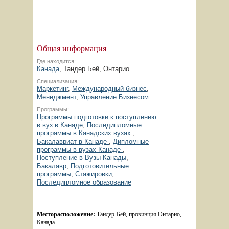
Общая информация
Где находится:
Канада
, Тандер Бей, Онтарио
Специализация:
Маркетинг
,
Международный бизнес
,
Менеджмент
,
Управление Бизнесом
Программы:
Программы подготовки к поступлению
в вуз в Канаде
,
Последипломные
программы в Канадских вузах
,
Бакалавриат в Канаде
,
Дипломные
программы в вузах Канаде
,
Поступление в Вузы Канады
,
Бакалавр
,
Подготовительные
программы
,
Стажировки
,
Последипломное образование
Месторасположение: 
Тандер-Бей, провинция Онтарио, 
Канада.