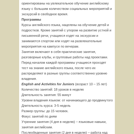
ориентированы на увлекательное обучение английскому
языку с большим количеством социальных мероприятий и
экскурсий в свободное время.
Программы
Курсы английского языка, нацелены на обучение детей и
подростков. Кроме занятий с упором на развитие устной и
письменной речи, учащиеся ездят на экскурсии и
занимаются спортом или ходят на развлекательные
мероприятия на кампусе по вечерам.
Занятия включают в себя практические занятия,
разговорные клубы, и групповые работы над проектами.
Перед началом каждой программы учащиеся проходят
тест на знание английского языка, после чего их
распределяют в разные группы соответственно уровню
владения.
English and Activities for Juniors
(возраст 10 – 15 лет)
Количество занятий: 18 уроков в неделю
Длительность занятия: 55 минут
Уровни владения языком: от начинающего до продвинутого
Длительность курса: 3-5 недель
Размер группы: до 15 человек.
Фокус занятий по дням
Утренние занятия (4 дня в неделю) – языковые навыки,
занятия английским.
Послеобеденные занятия (2 дня в неделю) – работа над