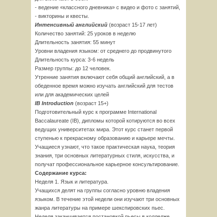
- ведение «классного дневника» с видео и фото с занятий,
- викторины и квесты.
Интенсивный английский
(возраст 15-17 лет)
Количество занятий: 25 уроков в неделю
Длительность занятия: 55 минут
Уровни владения языком: от cреднего до продвинутого
Длительность курса: 3-6 недель
Размер группы: до 12 человек.
Утренние занятия включают себя общий английский, а в
обеденное время можно изучать английский для тестов
или для академических целей
IB Introduction
(возраст 15+)
Подготовительный курс к программе International
Baccalaureate (IB), дипломы которой котируются во всех
ведущих университетах мира. Этот курс станет первой
ступенью к прекрасному образованию и карьере мечты.
Учащиеся узнают, что такое практическая наука, теория
знания, три основных литературных стиля, искусства, и
получат профессиональное карьерное консультирование.
Содержание курса:
Неделя 1. Язык и литература.
Учащихся делят на группы согласно уровню владения
языком. В течение этой недели они изучают три основных
жанра литературы на примере шекспировских пьес.
Неделя заканчивается постановкой пьесы в колледже