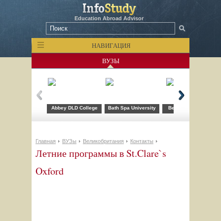
Education Abroad Advisor
НАВИГАЦИЯ
ВУЗЫ
Abbey DLD College
Bath Spa University
Bellerbys College
Главная
ВУЗы
Великобритания
Контакты
Летние программы в St.Clare`s
Oxford