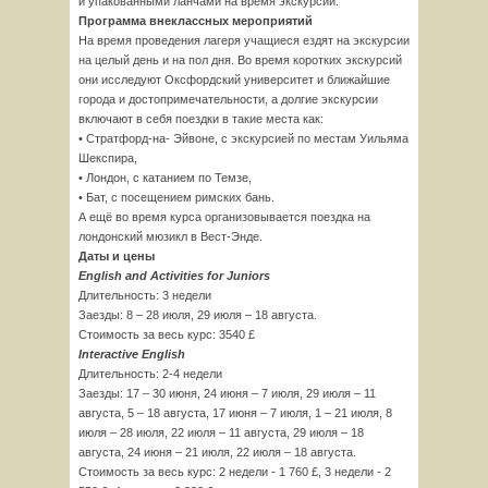
и упакованными ланчами на время экскурсий.
Программа внеклассных мероприятий
На время проведения лагеря учащиеся ездят на экскурсии
на целый день и на пол дня. Во время коротких экскурсий
они исследуют Оксфордский университет и ближайшие
города и достопримечательности, а долгие экскурсии
включают в себя поездки в такие места как:
• Стратфорд-на- Эйвоне, с экскурсией по местам Уильяма
Шекспира,
• Лондон, с катанием по Темзе,
• Бат, с посещением римских бань.
А ещё во время курса организовывается поездка на
лондонский мюзикл в Вест-Энде.
Даты и цены
English and Activities for Juniors
Длительность: 3 недели
Заезды: 8 – 28 июля, 29 июля – 18 августа.
Стоимость за весь курс: 3540 £
Interactive English
Длительность: 2-4 недели
Заезды: 17 – 30 июня, 24 июня – 7 июля, 29 июля – 11
августа, 5 – 18 августа, 17 июня – 7 июля, 1 – 21 июля, 8
июля – 28 июля, 22 июля – 11 августа, 29 июля – 18
августа, 24 июня – 21 июля, 22 июля – 18 августа.
Стоимость за весь курс: 2 недели - 1 760 £, 3 недели - 2