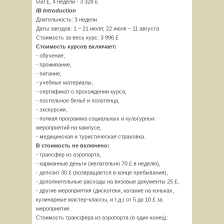
550 £, 4 недели - 3 328 £
IB Introduction
Длительность: 3 недели
Даты заездов: 1 – 21 июля; 22 июля – 11 августа
Стоимость за весь курс: 3 996 £
Стоимость курсов включает:
- обучение,
- проживание,
- питание,
- учебные материалы,
- сертификат о прохождении курса,
- постельное бельё и полотенца,
- экскурсии,
- полная программа социальных и культурных
мероприятий на кампусе,
- медицинская и туристическая страховка.
В стоимость не включено:
- трансфер из аэропорта,
- карманные деньги (желательно 70 £ в неделю),
- депозит 30 £ (возвращается в конце пребывания),
- дополнительные расходы на визовые документы 25 £,
- другие мероприятия (дискотеки, катание на коньках,
кулинарные мастер-классы, и т.д.) от 5 до 10 £ за
мероприятие.
Стоимость трансфера из аэропорта (в один конец):