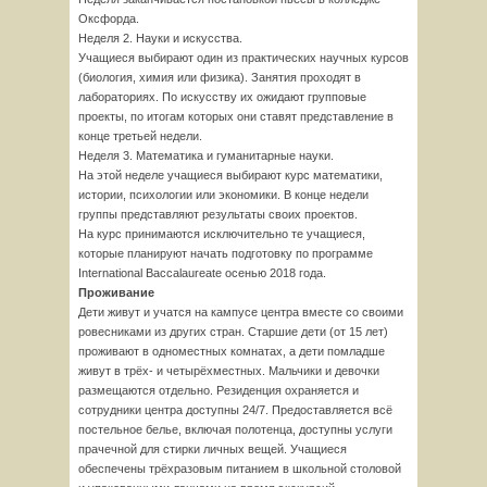
Оксфорда.
Неделя 2. Науки и искусства.
Учащиеся выбирают один из практических научных курсов
(биология, химия или физика). Занятия проходят в
лабораториях. По искусству их ожидают групповые
проекты, по итогам которых они ставят представление в
конце третьей недели.
Неделя 3. Математика и гуманитарные науки.
На этой неделе учащиеся выбирают курс математики,
истории, психологии или экономики. В конце недели
группы представляют результаты своих проектов.
На курс принимаются исключительно те учащиеся,
которые планируют начать подготовку по программе
International Baccalaureate осенью 2018 года.
Проживание
Дети живут и учатся на кампусе центра вместе со своими
ровесниками из других стран. Старшие дети (от 15 лет)
проживают в одноместных комнатах, а дети помладше
живут в трёх- и четырёхместных. Мальчики и девочки
размещаются отдельно. Резиденция охраняется и
сотрудники центра доступны 24/7. Предоставляется всё
постельное белье, включая полотенца, доступны услуги
прачечной для стирки личных вещей. Учащиеся
обеспечены трёхразовым питанием в школьной столовой