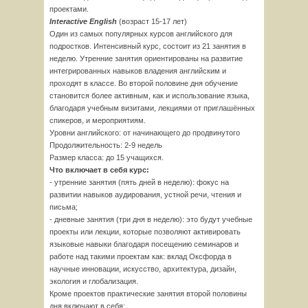
проектами.
Interactive English
(возраст 15-17 лет)
Один из самых популярных курсов английского для
подростков. Интенсивный курс, состоит из 21 занятия в
неделю. Утренние занятия ориентированы на развитие
интегрированных навыков владения английским и
проходят в классе. Во второй половине дня обучение
становится более активным, как и использование языка,
благодаря учебным визитами, лекциями от приглашённых
спикеров, и мероприятиям.
Уровни английского: от начинающего до продвинутого
Продолжительность: 2-9 недель
Размер класса: до 15 учащихся.
Что включает в себя курс:
- утренние занятия (пять дней в неделю): фокус на
развитии навыков аудирования, устной речи, чтения и
письма;
- дневные занятия (три дня в неделю): это будут учебные
проекты или лекции, которые позволяют активировать
языковые навыки благодаря посещению семинаров и
работе над такими проектам как: вклад Оксфорда в
научные инновации, искусство, архитектура, дизайн,
экология и глобализация.
Кроме проектов практические занятия второй половины
дня включают в себя: