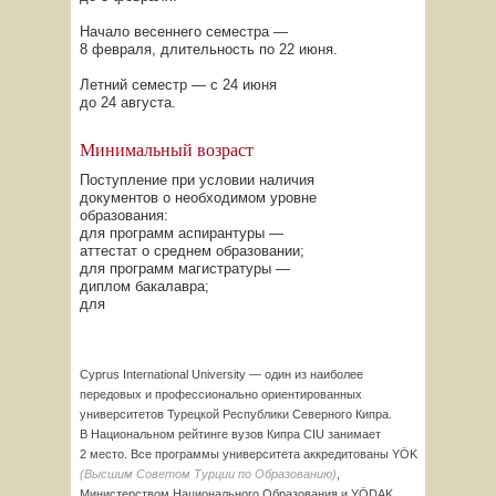
Начало весеннего семестра —
8 февраля, длительность по 22 июня.
Летний семестр — с 24 июня
до 24 августа.
Минимальный возраст
Поступление при условии наличия
документов о необходимом уровне
образования:
для программ аспирантуры —
аттестат о среднем образовании;
для программ магистратуры —
диплом бакалавра;
для
Cyprus International University — один из наиболее
передовых и профессионально ориентированных
университетов Турецкой Республики Северного Кипра.
В Национальном рейтинге вузов Кипра CIU занимает
2 место. Все программы университета аккредитованы YÖK
(Высшим Советом Турции по Образованию)
,
Министерством Национального Образования и YÖDAK