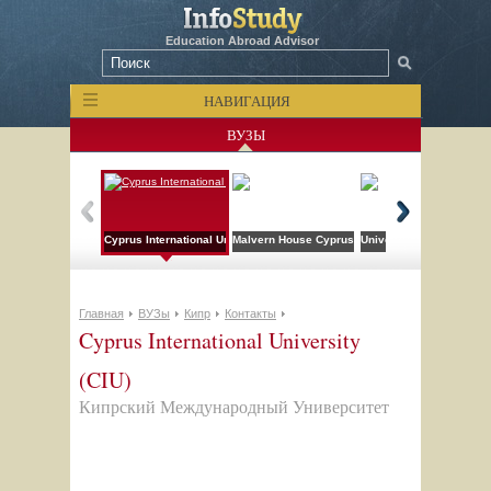
Education Abroad Advisor
НАВИГАЦИЯ
ВУЗЫ
Cyprus International University (CIU)
Malvern House Cyprus
University of Nicosia (
Главная
ВУЗы
Кипр
Контакты
Cyprus International University
(CIU)
Кипрский Международный Университет