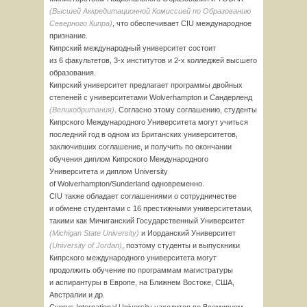
(Высшей Аккредитационной Комиссией по Образованию
Северного Кипра)
, что обеспечивает CIU международное
признание.
Кипрский международный университет состоит
из 6 факультетов,
3-х
институтов и
2-х
колледжей высшего
образования.
Кипрский университет предлагает программы двойных
степеней с университетами Wolverhampton и Сандерленд
(Великобритания)
. Согласно этому соглашению, студенты
Кипрского Международного Университета могут учиться
последний год в одном из Британских университетов,
заключивших соглашение, и получить по окончании
обучения диплом Кипрского Международного
Университета и диплом University
of
Wolverhampton/Sunderland
одновременно.
CIU также обладает соглашениями о сотрудничестве
и обмене студентами с 16 престижными университетами,
такими как Мичиганский Государственный Университет
(Michigan State University)
и Иорданский Университет
(University of Jordan)
, поэтому студенты и выпускники
Кипрского международного университета могут
продолжить обучение по программам магистратуры
и аспирантуры в Европе, на Ближнем Востоке, США,
Австралии и др.