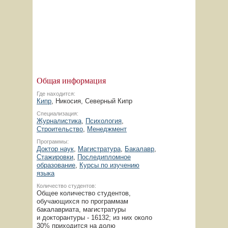
Общая информация
Где находится:
Кипр
, Никосия, Северный Кипр
Специализация:
Журналистика
,
Психология
,
Строительство
,
Менеджмент
Программы:
Доктор наук
,
Магистратура
,
Бакалавр
,
Стажировки
,
Последипломное
образование
,
Курсы по изучению
языка
Количество студентов:
Общее количество студентов,
обучающихся по программам
бакалавриата, магистратуры
и докторантуры - 16132; из них около
30%
приходится на долю