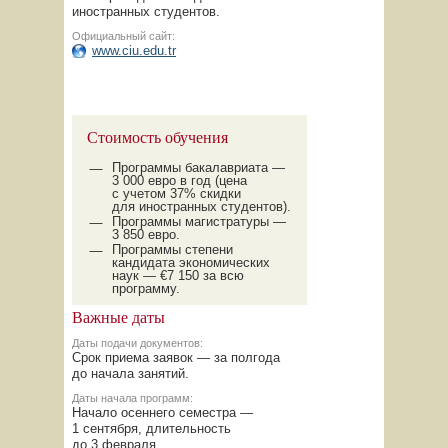
иностранных студентов.
Официальный сайт:
www.ciu.edu.tr
Стоимость обучения
Программы бакалавриата —
3 000 евро в год (цена
с учетом
37%
скидки
для иностранных студентов).
Программы магистратуры —
3 850 евро.
Программы степени
кандидата экономических
наук — €7 150 за всю
программу.
Важные даты
Даты подачи документов:
Срок приема заявок — за полгода
до начала занятий.
Даты начала программ:
Начало осеннего семестра —
1 сентября, длительность
до 3 февраля.