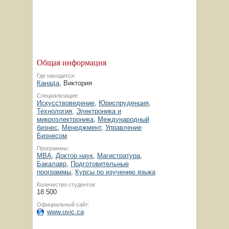
Общая информация
Где находится:
Канада
, Виктория
Специализация:
Искусствоведение
,
Юриспруденция
,
Технология
,
Электроника и
микроэлектроника
,
Международный
бизнес
,
Менеджмент
,
Управление
Бизнесом
Программы:
MBA
,
Доктор наук
,
Магистратура
,
Бакалавр
,
Подготовительные
программы
,
Курсы по изучению языка
Количество студентов:
18 500
Официальный сайт:
www.uvic.ca