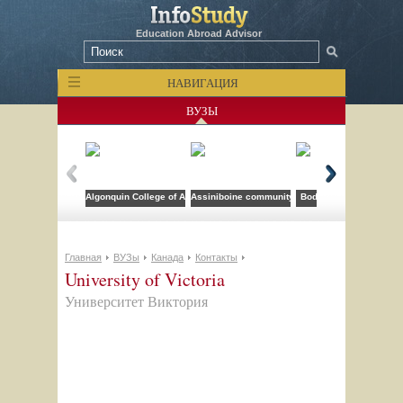
Education Abroad Advisor
НАВИГАЦИЯ
ВУЗЫ
Algonquin College of Applied Arts and Technology
Assiniboine community college
Bodwell High School
Главная
ВУЗы
Канада
Контакты
University of Victoria
Университет Виктория