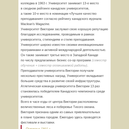
колледжа в 1963 г. Университет занимает
13-е
место
в сводном рейтинге канадских университетов,
а
также 10-е
место в номинации «Лучшее качество
преподавания» согласно рейтингу канадского журнала
Maclean’s Magazine.
Университет Виктории заслужил свою хорошую репутацию
благодаря исследованиям, проводимым в рамках
университета, стипендиям и стилю преподавания.
Университет широко известен своими инновационными
программами и активной международной деятельностью.
Он также занимает третье место в Западной Канаде
по числу предлагаемых бизнес
сo-op
программ
(семестр
обучения + семестр оплачиваемой работы)
.
Преподаватели университета Виктории получали
несколько престижных наград. Университет вкладывает
большие средства в развитие своей инфраструктуры.
Атлетическая команда университета Виктории 13 раз
становилась победителем Канадского чемпионата среди
университетов.
Всего в часе езды от центра Виктории расположены
величественные леса и побережье Тихого океана.
Виктория признана одним из самых привлекательных
в плане туризма городом. Ежегодно здесь проводятся
фестивали и выставки.
Основан в 1903 г.