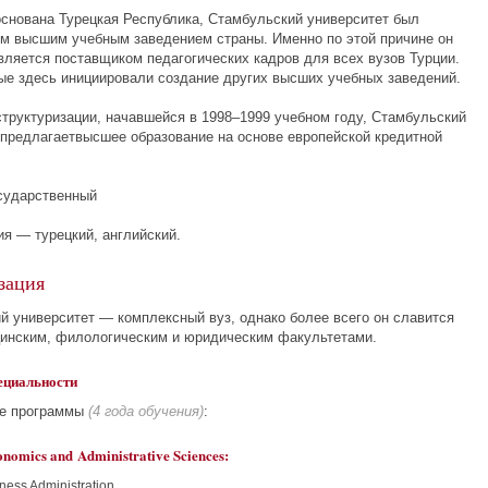
основана Турецкая Республика, Стамбульский университет был
м высшим учебным заведением страны. Именно по этой причине он
является поставщиком педагогических кадров для всех вузов Турции.
ые здесь инициировали создание других высших учебных заведений.
структуризации, начавшейся в
1998–1999
учебном году, Стамбульский
 предлагаетвысшее образование на основе европейской кредитной
сударственный
ия — турецкий, английский.
зация
й университет — комплексный вуз, однако более всего он славится
инским, филологическим и юридическим факультетами.
ециальности
ие программы
(4 года обучения)
:
onomics and Administrative Sciences:
ness Administration