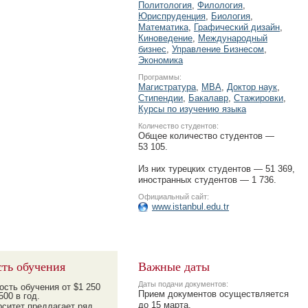
Политология
,
Филология
,
Юриспруденция
,
Биология
,
Математика
,
Графический дизайн
,
Киноведение
,
Международный
бизнес
,
Управление Бизнесом
,
Экономика
Программы:
Магистратура
,
MBA
,
Доктор наук
,
Стипендии
,
Бакалавр
,
Стажировки
,
Курсы по изучению языка
Количество студентов:
Общее количество студентов —
53 105.
Из них турецких студентов — 51 369,
иностранных студентов — 1 736.
Официальный сайт:
www.istanbul.edu.tr
ть обучения
Важные даты
Даты подачи документов:
ость обучения от $1 250
Прием документов осуществляется
500 в год.
до 15 марта.
рситет предлагает ряд