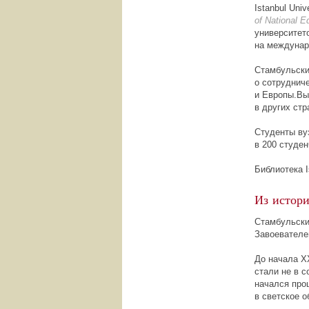
Istanbul Uni
of National E
университет
на междунар
Стамбульски
о сотруднич
и Европы.Вып
в других стр
Студенты ву
в 200 студе
Библиотека I
Из истори
Стамбульски
Завоевателем
До начала
X
стали не в 
начался проц
в светское 