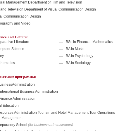
tural Management Department of Film and Television
m and Television Department of Visual Communication Design
ual Communication Design
tography and Videо
ence and Letters:
arative Literature
BSc in Financial Mathematics
mputer Science
BA in Music
ory
BA in Psychology
thematics
BA in Sociology
итетские программы:
usinessAdministration
International Business Administration
Finance Administration
l Education
ources Administration Tourism and Hotel Management Tour Operations
el Management
reparatory School
(for business administrators)