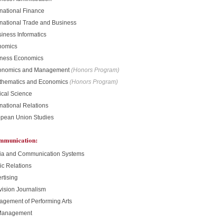
rnational Finance
rnational Trade and Business
iness Informatics
nomics
iness Economics
conomics and Management
(Honors Program)
thematics and Economics
(Honors Program)
tical Science
rnational Relations
opean Union Studies
ommunication:
ia and Communication Systems
ic Relations
rtising
vision Journalism
agement of Performing Arts
 Management