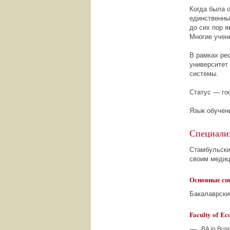
Когда была 
единственны
до сих пор 
Многие учен
В рамках ре
университет
системы.
Статус — го
Язык обучен
Специали
Стамбульски
своим медиц
Основные сп
Бакалаврск
Faculty of Ec
BA in Busi