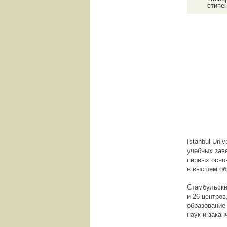
стипе
Istanbul Univ
учебных заве
первых осно
в высшем об
Стамбульский
и 26 центро
образование
наук и зака