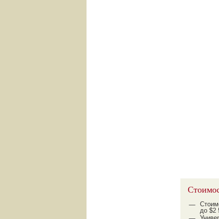
Стоимос
Стоим
до $2 
Униве