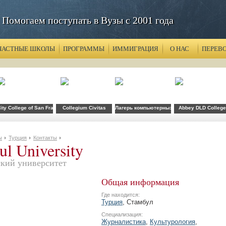
Помогаем поступать в Вузы с 2001 года
ЧАСТНЫЕ ШКОЛЫ
ПРОГРАММЫ
ИММИГРАЦИЯ
О НАС
ПЕРЕВ
ity College of San Francisco
Collegium Civitas
Лагерь компьютерных технологий FLS при 
Abbey DLD College
ы
Турция
Контакты
ul University
ский университет
Общая информация
Где находится:
Турция
, Стамбул
Специализация:
Журналистика
,
Культурология
,