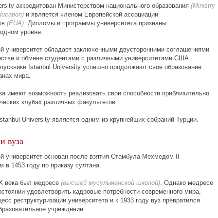
versity аккредитован Министерством национального образования
(Ministry
ducation)
и является членом Европейской ассоциации
ов
(EUA)
. Дипломы и программы университета признаны
одном уровне.
й университет обладает заключенными двусторонними соглашениями
естве и обмене студентами с различными университетами США
ускники Istanbul University успешно продолжают свое образование
анах мира.
за имеют возможность реализовать свои способности приблизительно
нческих клубах различных факультетов.
stanbul University является одним из крупнейших собраний Турции.
и вуза
й университет основан после взятия Стамбула Мехмедом
ІІ
 в 1453 году по приказу султана.
X
века был медресе
(высшей мусульманской школой)
. Однако медресе
состоянии удовлетворить кадровые потребности современного мира,
есс реструктуризации университета и к 1933 году вуз превратился
образовательное учреждение.