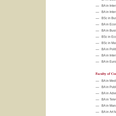
BA in Inte
BA in Inte
BSc in Bus
BA in Eco
BA in Bus
BSc in E
BSc in Ma
BA in Poli
BA in Inte
BA in Eur
Faculty of C
BA in Med
BA in Publ
BA in Adve
BA in Tele
BA in Man
BA in Art