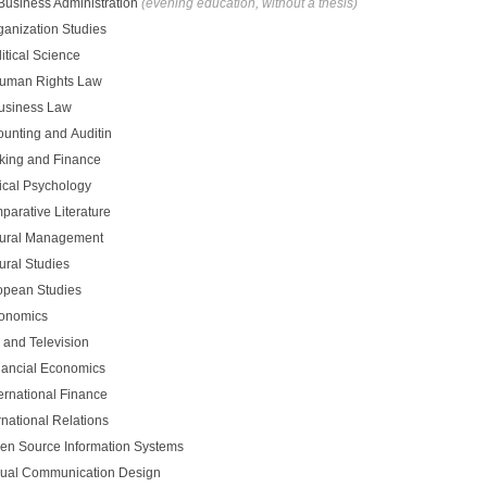
 Business Administration
(evening education, without a thesis)
ganization Studies
itical Science
Human Rights Law
Business Law
ounting and Auditin
king and Finance
ical Psychology
parative Literature
tural Management
ural Studies
opean Studies
conomics
 and Television
nancial Economics
ernational Finance
rnational Relations
en Source Information Systems
sual Communication Design