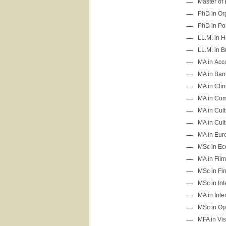
Master of
PhD in Or
PhD in Pol
LL.M. in 
LL.M. in 
MA in Acc
MA in Ban
MA in Clin
MA in Com
MA in Cul
MA in Cult
MA in Eur
MSc in E
MA in Film
MSc in Fi
MSc in Int
MA in Inte
MSc in Op
MFA in Vi