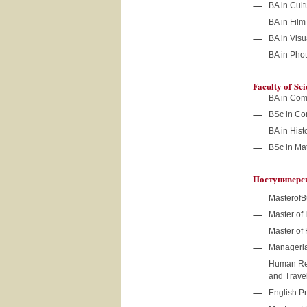
BA in Cul
BA in Fil
BA in Vis
BA in Pho
Faculty of Sci
BA in Comp
BSc in Co
BA in Hist
BSc in Ma
Постуниверс
MasterofB
Master of 
Master of 
Manageria
Human Res
and Trav
English P