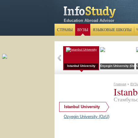
Education Abroad Advisor
СТРАНЫ
ВУЗЫ
ЯЗЫКОВЫЕ ШКОЛЫ
Istanbul University
Ozyegin University (OzU)
C
Главная
ВУЗ
Istanb
Стамбуль
Istanbul University
Ozyegin University (OzU)