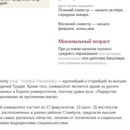
ндий.
Даты начала программ:
Осенний семестр — начало октября,
середина января.
Весенний семестр — начало
февраля, конец мая.
Минимальный возраст
При условии наличия полного
среднего образования
(для программ
или диплома бакалавра
бакалавриата)
.
(для программ магистратуры)
ersity
(тур. ?stanbul Üniversitesi)
— крупнейший и старейший из высших
дений Турции. Кроме того, университет является одним из десяти
ванных в Европе университетов, поэтому девиз вуза: «Лидерство
разовании на протяжении веков».
 университет состоит из 17 факультетов, 13 школ, 15 институтов
в, расположенных в разных районах Стамбула, предлагая высшее
 в самых различных областях, начиная от технических и социальных
нчивая медицинскими специальностями.