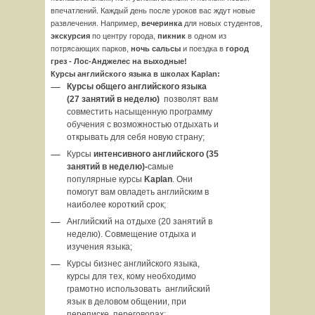
впечатлений. Каждый день после уроков вас ждут новые
развлечения. Например,
вечеринка
для новых студентов,
экскурсия
по центру города,
пикник
в одном из
потрясающих парков,
ночь сальсы
и поездка в
город
грез - Лос-Анджелес на выходные!
Курсы английского языка в школах
Kaplan
:
Курсы общего английского языка
(27 занятий в неделю)
позволят вам
совместить насыщенную программу
обучения с возможностью отдыхать и
открывать для себя новую страну;
Курсы
интенсивного английского (35
занятий в неделю)
-
самые
популярные курсы
K
aplan
. Они
помогут вам овладеть английским в
наиболее короткий срок;
Английский на отдыхе (20 занятий в
неделю). Совмещение отдыха и
изучения языка;
Курсы бизнес английского языка,
курсы для тех, кому необходимо
грамотно использовать английский
язык в деловом общении, при
переписке, переговорах;