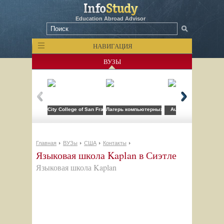
Education Abroad Advisor
НАВИГАЦИЯ
ВУЗЫ
City College of San Francisco
Лагерь компьютерных технологий FLS при CSU
Auburn University
Главная
ВУЗы
США
Контакты
Языковая школа Kaplan в Сиэтле
Языковая школа Kaplan