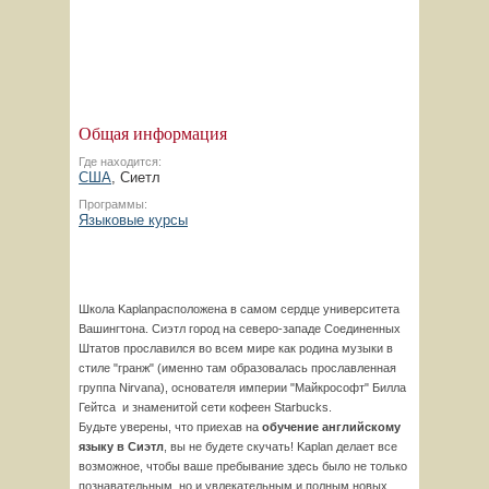
Общая информация
Где находится:
США
, Сиетл
Программы:
Языковые курсы
Школа Kaplanрасположена в самом сердце университета
Вашингтона. Сиэтл город на северо-западе Соединенных
Штатов прославился во всем мире как родина музыки в
стиле "гранж" (именно там образовалась прославленная
группа Nirvana), основателя империи "Майкрософт" Билла
Гейтса и знаменитой сети кофеен Starbucks.
Будьте уверены, что приехав на
обучение английскому
языку в Сиэтл
, вы не будете скучать! Kaplan делает все
возможное, чтобы ваше пребывание здесь было не только
познавательным, но и увлекательным и полным новых