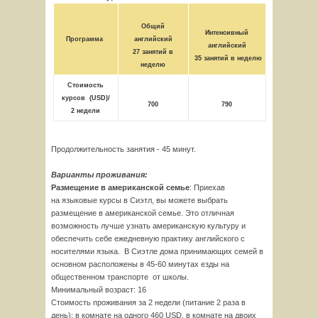
Общий
Интенсивный
Программа
английский
английский
27 занятий в
35 занятий в неделю
неделю
Стоимость
курсов
(
USD)
/
700
790
2 недели
Продолжительность занятия - 45 минут.
Варианты проживания:
Размещение в американской семье
: Приехав
на языковые курсы в Сиэтл, вы можете выбрать
размещение в американской семье. Это отличная
возможность лучше узнать американскую культуру и
обеспечить себе ежедневную практику английского с
носителями языка. В Сиэтле дома принимающих семей в
основном расположены в 45-60 минутах езды на
общественном транспорте от школы.
Минимальный возраст: 16
Стоимость проживания за 2 недели (питание 2 раза в
день): в комнате на одного 460 USD, в комнате на двоих