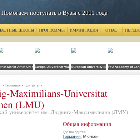
Помогаем поступать в Вузы с 2001 года
ЧАСТНЫЕ ШКОЛЫ
ПРОГРАММЫ
ИММИГРАЦИЯ
О НАС
ПЕРЕВ
Jena (EAH Jena)
rnst-Moritz-Arndt Uni Greifswald (EMAU)
Europa-Universitat Viadrina Frankfurt (Oder)
European University (EU)
F+U Academy of Lan
ы
Германия
Контакты
g-Maximilians-Universitat
hen (LMU)
ий университет им. Людвига-Максимилиана (ЛМУ)
Общая информация
Где находится:
Германия
, Мюнхен