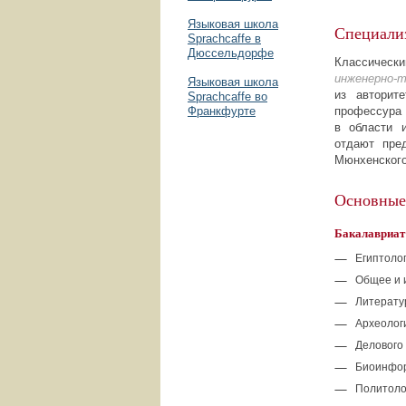
Языковая школа
Специали
Sprachcaffe в
Дюссельдорфе
Классиче
инженерно-т
Языковая школа
из авторит
Sprachcaffe во
Франкфурте
профессура 
в области 
отдают пре
Мюнхенского
Основные
Бакалавриат
Египтоло
Общее и 
Литерату
Археолог
Делового
Биоинфо
Политоло