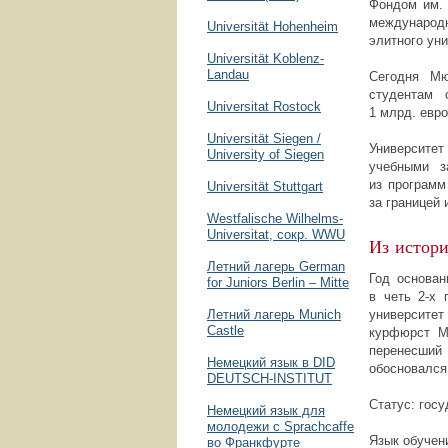
Фондом им. 
международ
Universität Hohenheim
элитного ун
Universität Koblenz-
Landau
Сегодня Мю
студентам 
Universitat Rostock
1 млрд. евро
Universität Siegen /
Университе
University of Siegen
учебными з
из программ
Universität Stuttgart
за границей 
Westfalische Wilhelms-
Universitat, сокр. WWU
Из истори
Летний лагерь German
Год основан
for Juniors Berlin – Mitte
в четь
2-х
п
Летний лагерь Munich
университе
Castle
курфюрст 
перенесший 
Немецкий язык в DID
обосновался
DEUTSCH-INSTITUT
Статус: гос
Немецкий язык для
молодежи с Sprachcaffe
Язык обучен
во Франкфурте