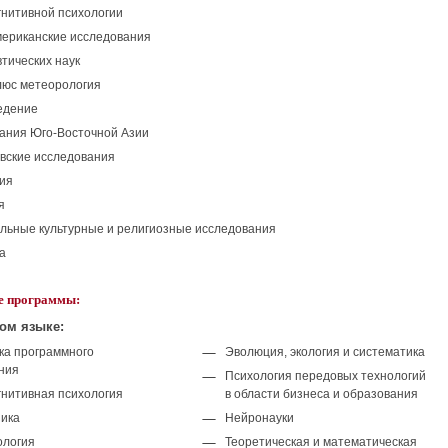
гнитивной
психологии
ериканские исследования
тических наук
люс метеорология
едение
вания
Юго-Восточной
Азии
вские исследования
ия
я
льные культурные и религиозные исследования
а
е программы:
ом языке:
ка программного
Эволюция, экология и систематика
ния
Психология передовых технологий
гнитивная
психология
в области бизнеса и образования
ика
Нейронауки
логия
Теоретическая и математическая