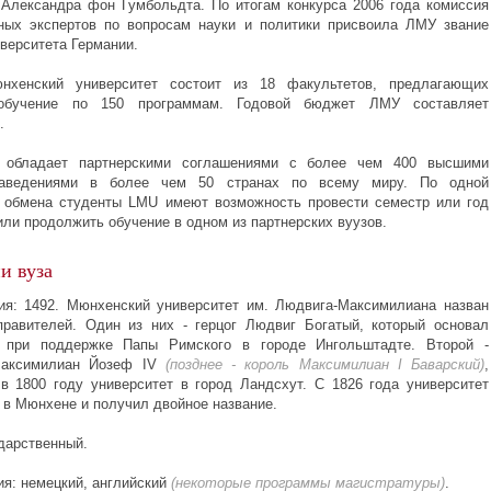
Александра фон Гумбольдта. По итогам конкурса 2006 года комиссия
ных экспертов по вопросам науки и политики присвоила ЛМУ звание
иверситета Германии.
нхенский университет состоит из 18 факультетов, предлагающих
обучение по 150 программам. Годовой бюджет ЛМУ составляет
.
т обладает партнерскими соглашениями с более чем 400 высшими
аведениями в более чем 50 странах по всему миру. По одной
 обмена студенты LMU имеют возможность провести семестр или год
или продолжить обучение в одном из партнерских вуузов.
и вуза
ия: 1492. Мюнхенский университет им.
Людвига-Максимилиана
назван
равителей. Один из них - герцог Людвиг Богатый, который основал
т при поддержке Папы Римского в городе Ингольштадте. Второй -
Максимилиан Йозеф
IV
(позднее - король Максимилиан I Баварский)
,
в 1800 году университет в город Ландсхут. С 1826 года университет
 в Мюнхене и получил двойное название.
ударственный.
ия: немецкий, английский
(некоторые программы магистратуры)
.