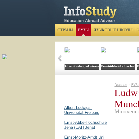
Education Abroad Advisor
СТРАНЫ
ВУЗЫ
ЯЗЫКОВЫЕ ШКОЛЫ
Albert-Ludwigs-Universitat Freiburg
Ernst-Abbe-Hochschule 
E
Главная
ВУЗ
Ludwi
Munc
Albert-Ludwigs-
Мюнхенск
Universitat Freiburg
Ernst-Abbe-Hochschule
Jena (EAH Jena)
Ernst-Moritz-Arndt Uni