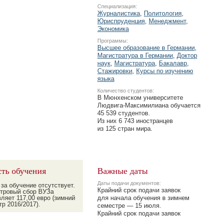
Специализация:
Журналистика
,
Политология
,
Юриспруденция
,
Менеджмент
,
Экономика
Программы:
Высшее образование в Германии
,
Магистратура в Германии
,
Доктор
наук
,
Магистратура
,
Бакалавр
,
Стажировки
,
Курсы по изучению
языка
Количество студентов:
В Мюнхенском университете
Людвига-Максимилиана
обучается
45 539 студентов.
Из них 6 743 иностранцев
из 125 стран мира.
ть обучения
Важные даты
Даты подачи документов:
за обучение отсутствует.
Крайний срок подачи заявок
тровый сбор ВУЗа
ляет 117,00 евро (зимний
для начала обучения в зимнем
р 2016/2017).
семестре — 15 июля.
Крайний срок подачи заявок