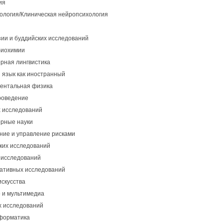
ия
ология/Клиническая нейропсихология
ии и буддийских исследований
биохимии
рная лингвистика
 язык как иностранный
ентальная физика
роведение
х исследований
рные науки
ние и управление рисками
ких исследований
 исследований
ативных исследований
искусства
о и мультимедиа
х исследований
форматика