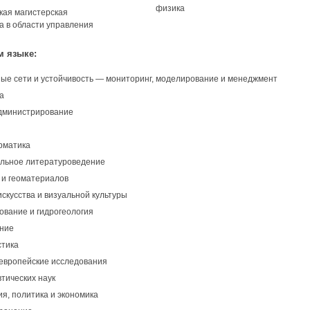
физика
кая магистерская
а в области управления
м языке:
ые сети и устойчивость — мониторинг, моделирование и менеджмент
а
дминистрирование
я
рматика
льное литературоведение
 и геоматериалов
скусства и визуальной культуры
ование и гидрогеология
ние
тика
европейские исследования
тических наук
я, политика и экономика