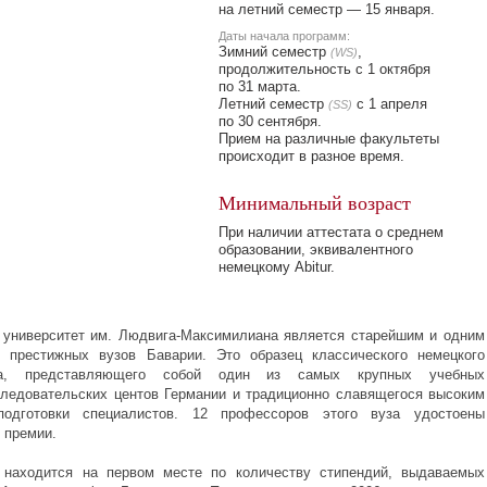
на летний семестр — 15 января.
Даты начала программ:
Зимний семестр
,
(WS)
продолжительность с 1 октября
по 31 марта.
Летний семестр
с 1 апреля
(SS)
по 30 сентября.
Прием на различные факультеты
происходит в разное время.
Минимальный возраст
При наличии аттестата о среднем
образовании, эквивалентного
немецкому Abitur.
 университет им.
Людвига-Максимилиана
является старейшим и одним
е престижных вузов Баварии. Это образец классического немецкого
ета, представляющего собой один из самых крупных учебных
следовательских
центов Германии и традиционно славящегося высоким
подготовки специалистов. 12 профессоров этого вуза удостоены
 премии.
т находится на первом месте по количеству стипендий, выдаваемых