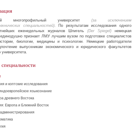
зация
ский многопрофильный университет
(за исключением
ехнических
специальностей)
. По результатам исследования одного
етнейших еженедельных журналов Шпигель
(Der Spiegel)
немецкая
единодушно признает ЛМУ лучшим вузом по подготовке специалистов
истории, биологии, медицины и психологии. Немецкие работодатели
дпочтение выпускникам экономического и юридического факультетов
 университета.
 специальности
:
гия и коптские исследования
индоевропейское языкознание
ра древнего Востока
ия: Европа и Ближний Восток
 администрирования
рматика
гия