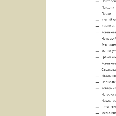
Психолог
Психопат
Право
Южной Аз
Химии и 
Компьюте
Немецкий
Эксперим
Финно-уг
Гречески
Компьюте
Страхова
Итальянс
Японских
Коммуник
История 
Искусств
Латински
Media-ин