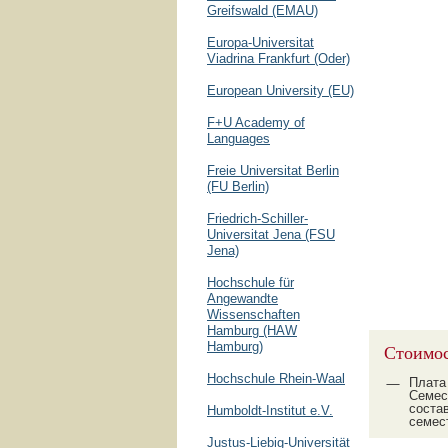
Greifswald (EMAU)
Europa-Universitat
Viadrina Frankfurt (Oder)
European University (EU)
F+U Academy of
Languages
Freie Universitat Berlin
(FU Berlin)
Friedrich-Schiller-
Universitat Jena (FSU
Jena)
Hochschule für
Angewandte
Wissenschaften
Hamburg (HAW
Hamburg)
Стоимос
Hochschule Rhein-Waal
Плата 
Семес
состав
Humboldt-Institut e.V.
семест
Justus-Liebig-Universität