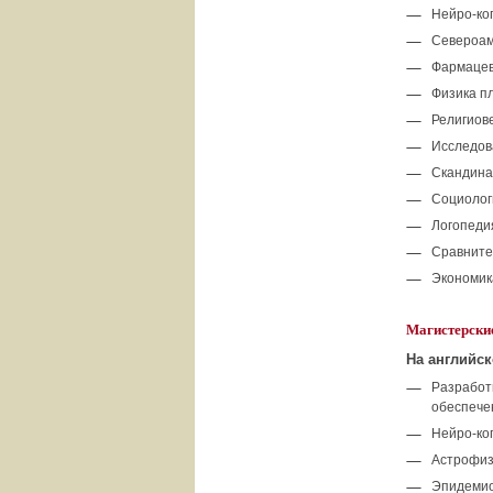
Нейро-ко
Североам
Фармацев
Физика п
Религиов
Исследо
Скандина
Социолог
Логопеди
Сравните
Экономик
Магистерски
На английск
Разработ
обеспече
Нейро-ко
Астрофиз
Эпидемио