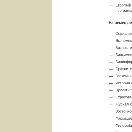
Европейс
программ
На немецко
Социальн
Экономик
Бизнес-а
Биохими
Биоинфо
Сравните
Геохимии
История и
Проектир
Страхова
Журналис
Восточно
Фармацев
Философи