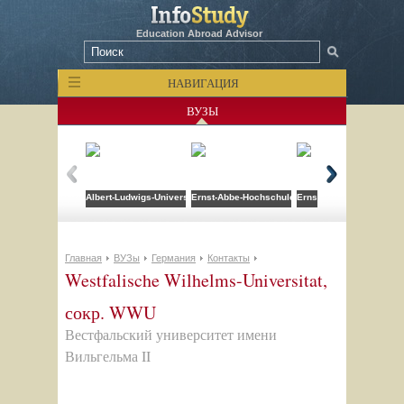
Education Abroad Advisor
НАВИГАЦИЯ
ВУЗЫ
Albert-Ludwigs-Universitat Freiburg
Ernst-Abbe-Hochschule Jena (EAH Jena)
Ernst-Moritz-Arndt Uni 
Главная
ВУЗы
Германия
Контакты
Westfalische Wilhelms-Universitat,
сокр. WWU
Вестфальский университет имени
Вильгельма II