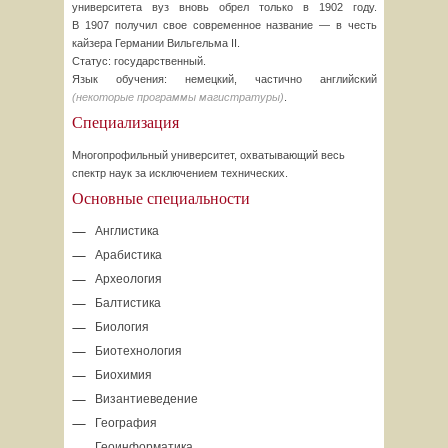
университета вуз вновь обрел только в 1902 году.
В 1907 получил свое современное название — в честь
кайзера Германии Вильгельма
II.
Статус: государственный.
Язык обучения: немецкий, частично английский
(некоторые программы магистратуры)
.
Специализация
Многопрофильный университет, охватывающий весь
спектр наук за исключением технических.
Основные специальности
Англистика
Арабистика
Археология
Балтистика
Биология
Биотехнология
Биохимия
Византиеведение
География
Геоинформатика