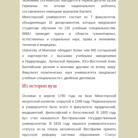
экономики Uni Muenster находится в первой десятке вузов
Германии по итогам национального рейтинга,
составленного немецким журналом Karriere.
Мюнстерский университет состоит из 7 факультетов,
объединяющих 15 департаментов, которые предлагают
студентам обучение по 130 учебным специальностям.
WWU проводит курсы в области гуманитарных,
естественных и социальных наук, права и экономики,
теологии и медицины.
University of Muenster обладает более чем 400 соглашений
о партнерстве с высшими учебными заведениями
в Нидерландах, Латинской Америке,
Юго-Восточной
Азии,
Балтийском регионе и многими другими по всему миру.
Факультет политических наук университета предлагает
учебные специальности с двойным дипломом.
Из истории вуза
Основан в апреле 1780 года на базе Мюнстерской
иезуитской коллегии, открытой в 1588 году. Первоначально
в университете было всего 4 факультета: юридический,
медицинский, философский и богословский. В 1805 году
вуз стал называться Вестфальским государственным
университетом. В 1818 году лишился университетского
статуса
из-за
отказа католической Вестфалии принять
прусскую реформу системы образования. Статус