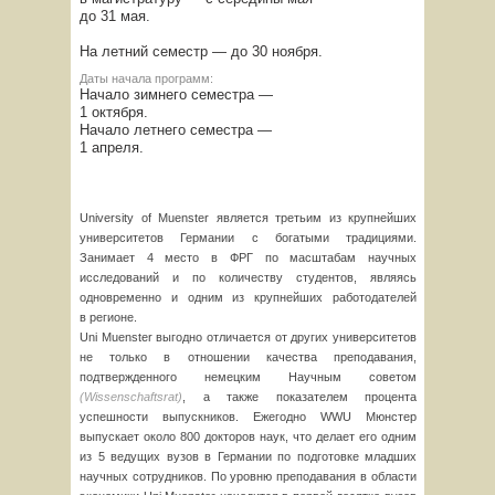
до 31 мая.
На летний семестр — до 30 ноября.
Даты начала программ:
Начало зимнего семестра —
1 октября.
Начало летнего семестра —
1 апреля.
University of Muenster является третьим из крупнейших
университетов Германии c богатыми традициями.
Занимает 4 место в ФРГ по масштабам научных
исследований и по количеству студентов, являясь
одновременно и одним из крупнейших работодателей
в регионе.
Uni Muenster выгодно отличается от других университетов
не только в отношении качества преподавания,
подтвержденного немецким Научным советом
(Wissenschaftsrat)
, а также показателем процента
успешности выпускников. Ежегодно WWU Мюнстер
выпускает около 800 докторов наук, что делает его одним
из 5 ведущих вузов в Германии по подготовке младших
научных сотрудников. По уровню преподавания в области