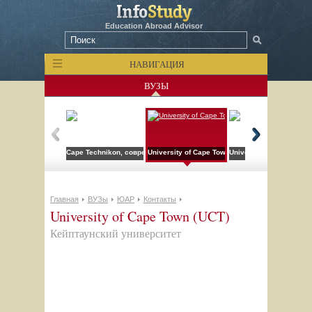
Education Abroad Advisor
НАВИГАЦИЯ
ВУЗЫ
Cape Technikon, современное название - Cape Peninsula University of
University of Cape Town (UCT)
University of Pretoria (
Главная
ВУЗы
ЮАР
Контакты
University of Cape Town (UCT)
Кейптаунский университет