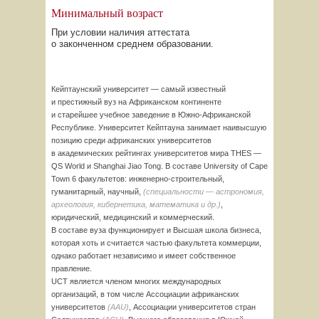
Минимальный возраст
При условии наличия аттестата
о законченном среднем образовании.
Кейптаунский университет — самый известный
и престижный вуз на Африканском континенте
и старейшее учебное заведение в
Южно-Африканской
Республике. Университет Кейптауна занимает наивысшую
позицию среди африканских университетов
в академических рейтингах университетов мира THES —
QS World и Shanghai Jiao Tong. В составе University of Cape
Town 6 факультетов:
инженерно-строительный,
гуманитарный, научный,
(специальности — астрономия,
археология, кибернетика, математика и др.)
,
юридический, медицинский и коммерческий.
В составе вуза функционирует и Высшая школа бизнеса,
которая хоть и считается частью факультета коммерции,
однако работает независимо и имеет собственное
правление.
UCT является членом многих международных
организаций, в том числе Ассоциации африканских
университетов
(AAU)
, Ассоциации университетов стран