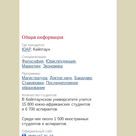
Общая информация
Где находится:
ЮАР
, Кейптаун
Специализация:
Философия
,
Юриспруденция
,
Маркетинг
,
Экономика
Программы:
Магистратура
,
Доктор наук
,
Бакалавр
,
Стажировки
,
Последипломное
образование
Количество студентов:
В Кейптаунском университете учится
15 800
южно-африканских
студентов
и 6 700 аспирантов.
Среди них около 1 500 иностранных
студентов и аспирантов.
Официальный сайт:
www.uct.ac.za