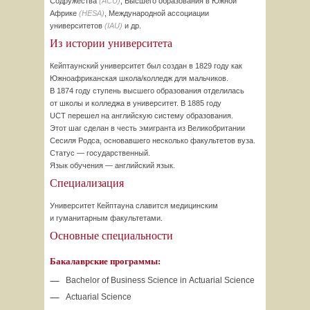
Содружества
(ACU)
, Высшего образования в Южной
Африке
(HESA)
, Международной ассоциации
университетов
(IAU)
и др.
Из истории университета
Кейптаунский университет был создан в 1829 году как
Южноафриканская
школа/колледж
для мальчиков.
В 1874 году ступень высшего образования отделилась
от школы и колледжа в университет. В 1885 году
UCT перешел на английскую систему образования.
Этот шаг сделан в честь эмигранта из Великобритании
Сесиля Родса, основавшего несколько факультетов вуза.
Статус — государственный.
Язык обучения — английский язык.
Специализация
Университет Кейптауна славится медицинским
и гуманитарным факультетами.
Основные специальности
Бакалаврские программы:
Bachelor of Business Science in Actuarial Science
Actuarial Science