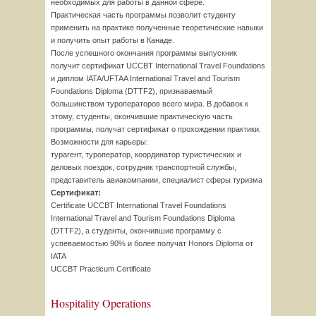
необходимых для работы в данной сфере.
Практическая часть программы позволит студенту
применить на практике полученные теоретические навыки
и получить опыт работы в Канаде.
После успешного окончания программы выпускник
получит сертификат UCCBT International Travel Foundations
и диплом IATA/UFTAA International Travel and Tourism
Foundations Diploma (DTTF2), признаваемый
большинством туроператоров всего мира. В добавок к
этому, студенты, окончившие практическую часть
программы, получат сертификат о прохождении практики.
Возможности для карьеры:
турагент, туроператор, координатор туристических и
деловых поездок, сотрудник транспортной службы,
представитель авиакомпании, специалист сферы туризма
Сертификат:
Certificate UCCBT International Travel Foundations
International Travel and Tourism Foundations Diploma
(DTTF2), а студенты, окончившие программу с
успеваемостью 90% и более получат Honors Diploma от
IATA
UCCBT Practicum Certificate
Hospitality Operations