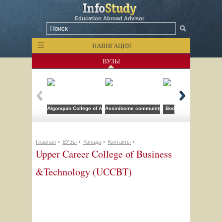
Education Abroad Advisor
НАВИГАЦИЯ
ВУЗЫ
Algonquin College of Applied Arts and Technology
Assiniboine community college
Bodwell High School
Главная
ВУЗы
Канада
Контакты
Upper Career College of Business
&Technology (UCCBT)