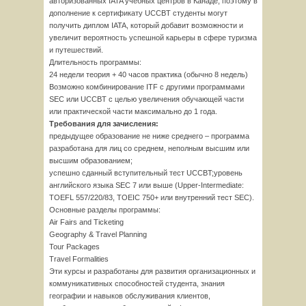
авторизованных IATA учебных центров в Канаде, поэтому в
дополнение к сертификату UCCBT студенты могут
получить диплом IATA, который добавит возможности и
увеличит вероятность успешной карьеры в сфере туризма
и путешествий.
Длительность программы:
24 недели теория + 40 часов практика (обычно 8 недель)
Возможно комбинирование ITF с другими программами
SEC или UCCBT с целью увеличения обучающей части
или практической части максимально до 1 года.
Требования для зачисления:
предыдущее образование не ниже среднего – программа
разработана для лиц со среднем, неполным высшим или
высшим образованием;
успешно сданный вступительный тест UCCBT;уровень
английского языка SEC 7 или выше (Upper-Intermediate:
TOEFL 557/220/83, TOEIC 750+ или внутренний тест SEC).
Основные разделы программы:
Air Fairs and Ticketing
Geography & Travel Planning
Tour Packages
Travel Formalities
Эти курсы и разработаны для развития организационных и
коммуникативных способностей студента, знания
географии и навыков обслуживания клиентов,