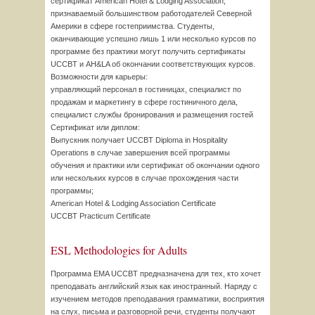
сертификат American Hotel & Lodging Association,
признаваемый большинством работодателей Северной
Америки в сфере гостеприимства. Студенты,
оканчивающие успешно лишь 1 или несколько курсов по
программе без практики могут получить сертификаты
UCCBT и AH&LA об окончании соответствующих курсов.
Возможности для карьеры:
управляющий персонал в гостиницах, специалист по
продажам и маркетингу в сфере гостиничного дела,
специалист службы бронирования и размещения гостей
Сертификат или диплом:
Выпускник получает UCCBT Diploma in Hospitality
Operations в случае завершения всей программы
обучения и практики или сертификат об окончании одного
или нескольких курсов в случае прохождения части
программы;
American Hotel & Lodging Association Certificate
UCCBT Practicum Certificate
ESL Methodologies for Adults
Программа EMA UCCBT предназначена для тех, кто хочет
преподавать английский язык как иностранный. Наряду с
изучением методов преподавания грамматики, восприятия
на слух, письма и разговорной речи, студенты получают