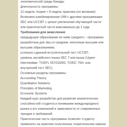
экономической среды Канады.
Длительность программы:
12 недель теория + 8 недель практика (по желанию)
Возможно комбинирование UIM с другими программами
SEC или UCCBT с целью увеличения обучающей части
или практической части максимально до 1 года.
Требования для зачисления:
предыдущее образование не ниже среднего – программа
разработана для лиц со среднем, неполным высшим или
высшим образованием;
успешно сданный вступительный тест UCCBT;
уровень английского языка SEC 7 или выше (Upper-
Intermediate: TOEFL 557/220/83, TOEIC 750+ или
внутренний тест SEC).
Основные разделы программы:
Accounting Theory
Quantitative Solutions
Principles of Marketing
Economic Systems
Каждый курс разработан для развития аналитических
способностей студента и понимание международного
рынка и его изменений в зависимости от современных
трендов и требований.
Практическая часть программы позволит студенту
применить на практике полученные теоретические навыки