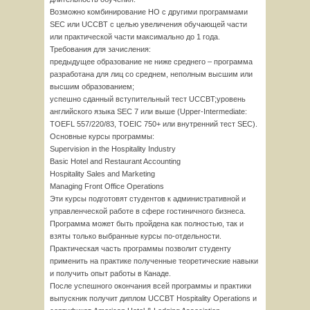
Возможно комбинирование HO с другими программами
SEC или UCCBT с целью увеличения обучающей части
или практической части максимально до 1 года.
Требования для зачисления:
предыдущее образование не ниже среднего – программа
разработана для лиц со среднем, неполным высшим или
высшим образованием;
успешно сданный вступительный тест UCCBT;уровень
английского языка SEC 7 или выше (Upper-Intermediate:
TOEFL 557/220/83, TOEIC 750+ или внутренний тест SEC).
Основные курсы программы:
Supervision in the Hospitality Industry
Basic Hotel and Restaurant Accounting
Hospitality Sales and Marketing
Managing Front Office Operations
Эти курсы подготовят студентов к административной и
управленческой работе в сфере гостиничного бизнеса.
Программа может быть пройдена как полностью, так и
взяты только выбранные курсы по-отдельности.
Практическая часть программы позволит студенту
применить на практике полученные теоретические навыки
и получить опыт работы в Канаде.
После успешного окончания всей программы и практики
выпускник получит диплом UCCBT Hospitality Operations и