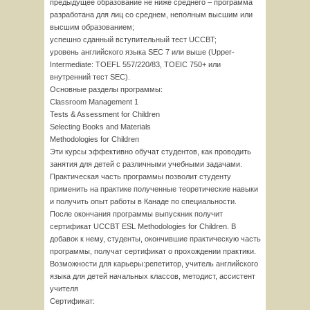
предыдущее образование не ниже среднего – программа
разработана для лиц со среднем, неполным высшим или
высшим образованием;
успешно сданный вступительный тест UCCBT;
уровень английского языка SEC 7 или выше (Upper-
Intermediate: TOEFL 557/220/83, TOEIC 750+ или
внутренний тест SEC).
Основные разделы программы:
Classroom Management 1
Tests & Assessment for Children
Selecting Books and Materials
Methodologies for Children
Эти курсы эффективно обучат студентов, как проводить
занятия для детей с различными учебными задачами.
Практическая часть программы позволит студенту
применить на практике полученные теоретические навыки
и получить опыт работы в Канаде по специальности.
После окончания программы выпускник получит
сертификат UCCBT ESL Methodologies for Children. В
добавок к нему, студенты, окончившие практическую часть
программы, получат сертификат о прохождении практики.
Возможности для карьеры:репетитор, учитель английского
языка для детей начальных классов, методист, ассистент
учителя
Сертификат: