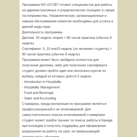
Программа HO UCCBT готовит специалистов для работы
на административных и управленческих позициях в сфере
гостеприимства. Управленческие, организационные и
навыки обслуживания клиентов необходимы для успеха в
данной индустрии.
Длительность программы
Диплом: 20 недель теория + 80 часов практика (обычно 8
недель)
Сертификат: 5, 10 или15 недель (по желанию студента) +
80 часов практика (обычно 8 недель)
Программа может быть пройдена полностью для
получения диплома, либо для получения сертификата
студент должен пройти один или несколько курсов по
выбору, каждый из которых длится 5 недель:
- Introduction to Hospitality
- Hospitality Management
- Food and Beverage
- Sales and Accounting
Стажирока, предусмотренная по программе является
профессиональной и не оплачиваемой. Для
самостоятельного поиска оплачиваемой стажировки
студент может пройти тренинг по поиску работы в Канаде
при колледже и получить поддержку для оформления
разрешения на работу на срок, не превышающий
длительность обучения.