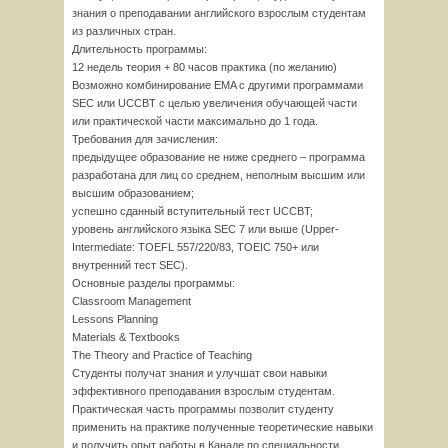
знания о преподавании английского взрослым студентам
из различных стран.
Длительность программы:
12 недель теория + 80 часов практика (по желанию)
Возможно комбинирование EMA с другими программами
SEC или UCCBT с целью увеличения обучающей части
или практической части максимально до 1 года.
Требования для зачисления:
предыдущее образование не ниже среднего – программа
разработана для лиц со среднем, неполным высшим или
высшим образованием;
успешно сданный вступительный тест UCCBT;
уровень английского языка SEC 7 или выше (Upper-
Intermediate: TOEFL 557/220/83, TOEIC 750+ или
внутренний тест SEC).
Основные разделы программы:
Classroom Management
Lessons Planning
Materials & Textbooks
The Theory and Practice of Teaching
Студенты получат знания и улучшат свои навыки
эффективного преподавания взрослым студентам.
Практическая часть программы позволит студенту
применить на практике полученные теоретические навыки
и получить опыт работы в Канаде по специальности.