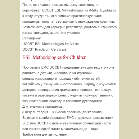
После окончания программы выпускник получит
сертификат UCCBT ESL Methodologies for Adults. В добавок
к нему, студенты, окончившие практическую часть
программы, получат сертификат о прохождении практики.
Возможности для карьеры: репетитор, учитель английского
языка, методист, ассистент учителя
Сертификат:
UCCBT ESL Methodologies for Adults
UCCBT Practicum Certificate
ESL Methodologies for Children
Программа EMC UCCBT предназначена для тех, кто хочет
работать с детьми, и основана на изучении
специализированного подхода к обучению детей
английскому языку как иностранному. Наряду с изучением
методов преподавания грамматики, восприятия на слух,
письма и разговорной речи, студенты получают знания о
познавательном подходе и классном руководстве.
Длительность программы:
8 недель теория + 80 часов практика (по желанию)
Возможно комбинирование EMC с другими программами
SEC или UCCBT с целью увеличения обучающей части
или практической части максимально до 1 года.
Требования для зачисления: