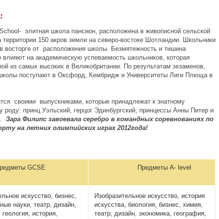
:
 School- элитная школа пансион, расположена в живописной сельской
а территории 150 акров земли на северо-востоке Шотландии. Школьники
 в восторге от расположения школы. Безмятежность и тишина
о влияют на академическую успеваемость школьников, которая
ной из самых высоких в Великобритании. По результатам экзаменов,
школы поступают в Оксфорд, Кембридж и Университеты Лиги Плюща в
тся своими выпускниками, которые принадлежат к знатному
у роду: принц Уэльский, герцог Эдинбургский, принцессы Анны Питер и
с.
Зара Филипс завоевала серебро в командных соревнованиях по
орту на летних
олимпийских играх 2012
года!
еты GCSE
Предметы A- level
льное искусство, бизнес,
Изобразительное искусство, история
ые науки, театр, дизайн,
искусства, биология, бизнес, химия,
 геология, история,
театр, дизайн, экономика, география,