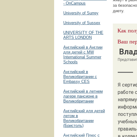
- OnCampus
за безопасн
диету.
University of Surrey
University of Sussex
Как пол
UNIVERSITY OF THE
ARTS LONDON
Ваш пер
Английский в Англии
Вла
для детей с MW
International Summer
Представи
Schools
Английский в
Великобритании с
Embassy CES
Я серти
Английский в летнем
работе 
лагере пансионе в
напряму
Великобритании
информа
Английский для детей
поступл
летом в
Великобритании
учебным
(Бристоль)
правиль
Английский Плюс с
в колле