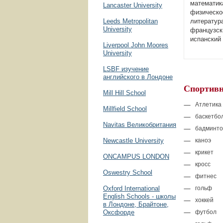
математик
Lancaster University
физическо
Leeds Metropolitan
литература
University
французск
испанский
Liverpool John Moores
University
LSBF изучение
английского в Лондоне
Спортивн
Mill Hill School
Атлетика
Millfield School
баскетбо
Navitas Великобритания
бадминто
Newcastle University
каноэ
крикет
ONCAMPUS LONDON
кросс
Oswestry School
фитнес
Oxford International
гольф
English Schools - школы
хоккей
в Лондоне, Брайтоне,
Оксфорде
футбол