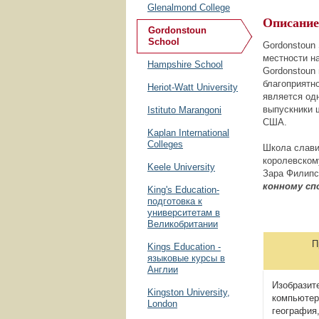
Glenalmond College
Описание
Gordonstoun
School
Gordonstoun
местности н
Hampshire School
Gordonstoun
благоприятн
Heriot-Watt University
является од
выпускники 
Istituto Marangoni
США.
Kaplan International
Colleges
Школа слави
королевском
Keele University
Зара Филип
конному сп
King's Education-
подготовка к
университетам в
Великобритании
Предм
Kings Education -
языковые курсы в
Англии
Изобразите
Kingston University,
компьютерн
London
география,