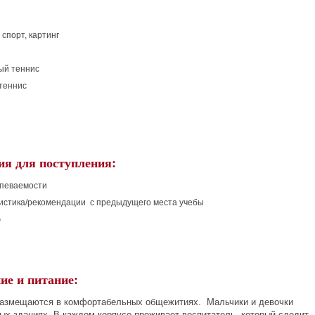
спорт, картинг
ый теннис
теннис
ия для поступления:
спеваемости
истика/рекомендации с предыдущего места учебы
ю
ие и питание:
азмещаются в комфортабельных общежитиях. Мальчики и девочки
ных зданиях. В каждом корпусе проживает воспитатель, который следит