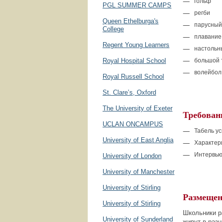
гольф
PGL SUMMER CAMPS
регби
Queen Ethelburga's
парусный 
College
плавание
Regent Young Learners
настольн
Royal Hospital School
большой 
волейбол
Royal Russell School
St. Clare’s, Oxford
The University of Exeter
Требован
UCLAN ONCAMPUS
Табель у
University of East Anglia
Характер
Интервь
University of London
University of Manchester
University of Stirling
Размещен
University of Stirling
Школьники р
University of Sunderland
живут в раз