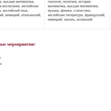
а, высшая математика,
геология, политика, история,
е воспитание, английская
математика, высшая математика,
, английский язык,
музыка, физика, статистика,
ий, немецкий, итальянский,
английская литература, французский,
немецкий, латынь, испанский
ые мероприятия:
л
н