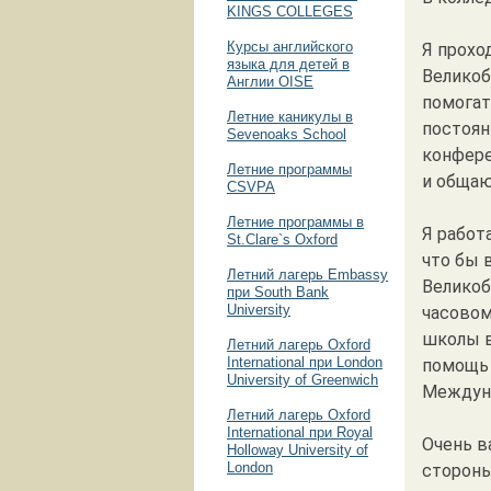
KINGS COLLEGES
Курсы английского
Я прохо
языка для детей в
Великоб
Англии OISE
помогат
Летние каникулы в
постоян
Sevenoaks School
конфере
Летние программы
и общаю
CSVPA
Летние программы в
Я работ
St.Clare`s Oxford
что бы 
Летний лагерь Embassy
Великоб
при South Bank
University
часовом
школы в
Летний лагерь Oxford
International при London
помощь 
University of Greenwich
Междуна
Летний лагерь Oxford
International при Royal
Очень в
Holloway University of
London
стороны