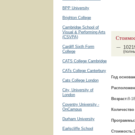
BPP University
Brighton College
Cambridge School of
Visual & Performing Arts
Стоимос
(CSVPA)
Cardiff Sixth Form
1021
College
(полн
CATS College Cambridge
CATs College Canterbury
Год основан
Cats College London
Расположен
City, University of
London
Возраст:
8-1
Coventry University -
OnCampus
Количество 
Durham University
Программы
Earlscliffe School
Стоимость: