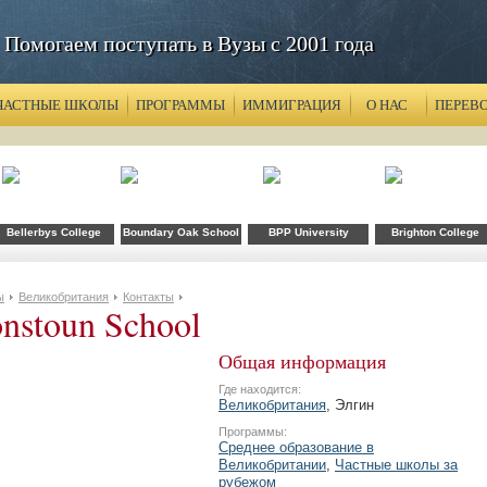
Помогаем поступать в Вузы с 2001 года
ЧАСТНЫЕ ШКОЛЫ
ПРОГРАММЫ
ИММИГРАЦИЯ
О НАС
ПЕРЕВ
Bellerbys College
Boundary Oak School
BPP University
Brighton College
ы
Великобритания
Контакты
nstoun School
Общая информация
Где находится:
Великобритания
, Элгин
Программы:
Среднее образование в
Великобритании
,
Частные школы за
рубежом