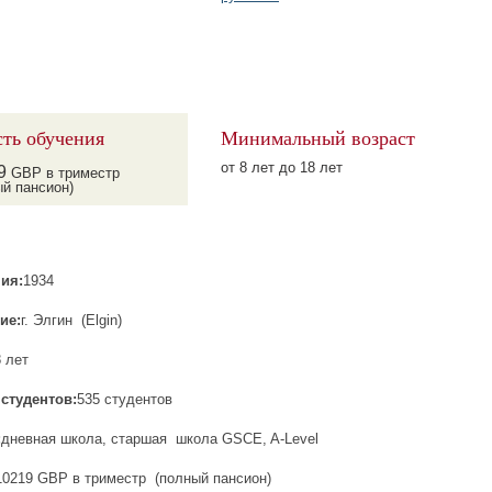
ть обучения
Минимальный возраст
от 8 лет до 18 лет
9
GBP в триместр
ый пансион)
ия:
1934
ие:
г. Элгин (Elgin)
8 лет
студентов:
535 студентов
:
дневная школа, старшая школа GSCE, A-Level
10219 GBP в триместр (полный пансион)