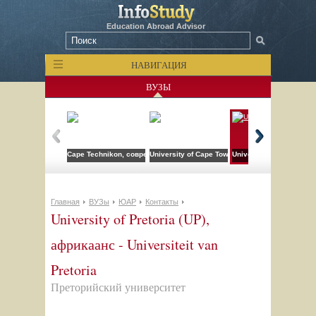
Education Abroad Advisor
НАВИГАЦИЯ
ВУЗЫ
Cape Technikon, современное название - Cape Peninsula University of
University of Cape Town (UCT)
University of Pretoria (
Главная
ВУЗы
ЮАР
Контакты
University of Pretoria (UP),
африкаанс - Universiteit van
Pretoria
Преторийский университет