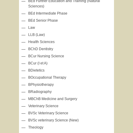
BEd Further Education and Training (Natural
Sciences)
BEd Intermediate Phase
BEd Senior Phase
Law
LLB (Law)
Health Sciences
BChD Dentistry
BCur Nursing Science
BCur (I et A)
BDietetics
BOccupational Therapy
BPhysiotherapy
BRadiography
MBChB Medicine and Surgery
Veterinary Science
BVSc Veterinary Science
BVSc veterinary Science (New)
Theology