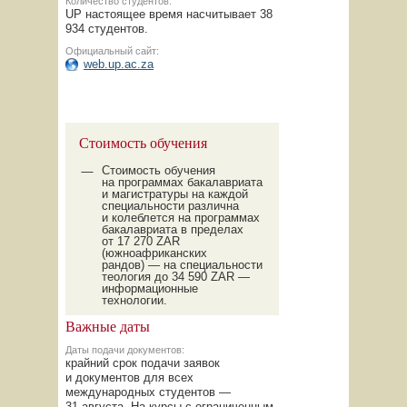
Количество студентов:
UP настоящее время насчитывает 38
934 студентов.
Официальный сайт:
web.up.ac.za
Стоимость обучения
Стоимость обучения
на программах бакалавриата
и магистратуры на каждой
специальности различна
и колеблется на программах
бакалавриата в пределах
от 17 270 ZAR
(южноафриканских
рандов) — на специальности
теология до 34 590 ZAR —
информационные
технологии.
Важные даты
Даты подачи документов:
крайний срок подачи заявок
и документов для всех
международных студентов —
31 августа. На курсы с ограниченным