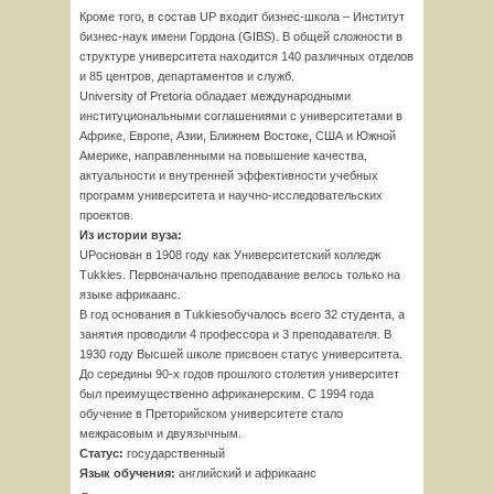
Кроме того, в состав UP входит бизнес-школа – Институт
бизнес-наук имени Гордона (GIBS). В общей сложности в
структуре университета находится 140 различных отделов
и 85 центров, департаментов и служб.
University of Pretoria обладает международными
институциональными соглашениями с университетами в
Африке, Европе, Азии, Ближнем Востоке, США и Южной
Америке, направленными на повышение качества,
актуальности и внутренней эффективности учебных
программ университета и научно-исследовательских
проектов.
Из истории вуза:
UPоснован в 1908 году как Университетский колледж
Tukkies. Первоначально преподавание велось только на
языке африкаанс.
В год основания в Tukkiesобучалось всего 32 студента, а
занятия проводили 4 профессора и 3 преподавателя. В
1930 году Высшей школе присвоен статус университета.
До середины 90-х годов прошлого столетия университет
был преимущественно африканерским. С 1994 года
обучение в Преторийском университете стало
межрасовым и двуязычным.
Статус:
государственный
Язык обучения:
английский и африкаанс