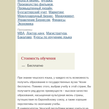
Мода и бизнес
,
Музыка
,
Производство фильмов
,
Промышленный дизайн
,
Бухгалтерский учет
,
Маркетинг
,
Международный бизнес
,
Менеджмент
,
Управление Бизнесом
,
Финансы
,
Экономика
Программы:
MBA
,
Доктор наук
,
Магистратура
,
Бакалавр
,
Курсы по изучению языка
Стоимость обучения
Бесплатно
При знании чешского языка, у каждого есть возможность
получить образование в государственных вузах Чехии
бесплатно. Помимо этого, выбрав учебу в этой стране, Вы
получаете ряд других преимуществ – высокое качество
образования, насыщенная культурная жизнь страны,
путешествия по Европейскому союзу, а также хорошие
перспективы по окончанию учебы.
В университетах Чешской республики можно учиться на