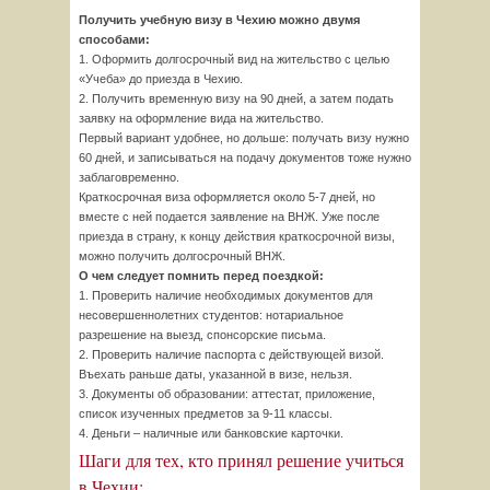
Получить учебную визу в Чехию можно двумя
способами:
1. Оформить долгосрочный вид на жительство с целью
«Учеба» до приезда в Чехию.
2. Получить временную визу на 90 дней, а затем подать
заявку на оформление вида на жительство.
Первый вариант удобнее, но дольше: получать визу нужно
60 дней, и записываться на подачу документов тоже нужно
заблаговременно.
Краткосрочная виза оформляется около 5-7 дней, но
вместе с ней подается заявление на ВНЖ. Уже после
приезда в страну, к концу действия краткосрочной визы,
можно получить долгосрочный ВНЖ.
О чем следует помнить перед поездкой:
1. Проверить наличие необходимых документов для
несовершеннолетних студентов: нотариальное
разрешение на выезд, спонсорские письма.
2. Проверить наличие паспорта с действующей визой.
Въехать раньше даты, указанной в визе, нельзя.
3. Документы об образовании: аттестат, приложение,
список изученных предметов за 9-11 классы.
4. Деньги – наличные или банковские карточки.
Шаги для тех, кто принял решение учиться
в Чехии: