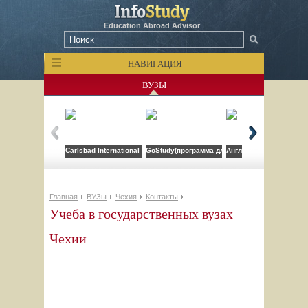
Education Abroad Advisor
НАВИГАЦИЯ
ВУЗЫ
Carlsbad International School
GoStudy(программа для врачей)
Англо-американский ин
Главная
ВУЗы
Чехия
Контакты
Учеба в государственных вузах
Чехии