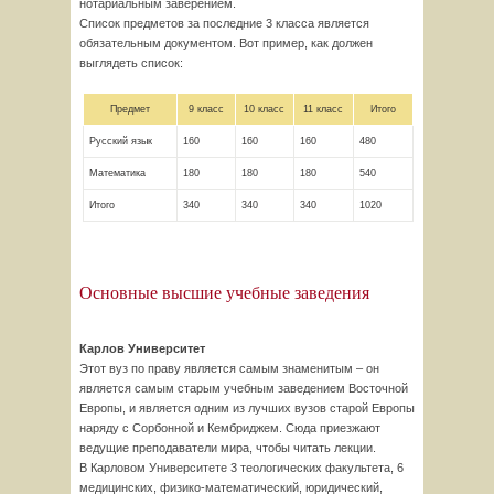
нотариальным заверением.
Список предметов за последние 3 класса является
обязательным документом. Вот пример, как должен
выглядеть список:
Предмет
9 класс
10 класс
11 класс
Итого
Русский язык
160
160
160
480
Математика
180
180
180
540
Итого
340
340
340
1020
Основные высшие учебные заведения
Карлов Университет
Этот вуз по праву является самым знаменитым – он
является самым старым учебным заведением Восточной
Европы, и является одним из лучших вузов старой Европы
наряду с Сорбонной и Кембриджем. Сюда приезжают
ведущие преподаватели мира, чтобы читать лекции.
В Карловом Университете 3 теологических факультета, 6
медицинских, физико-математический, юридический,