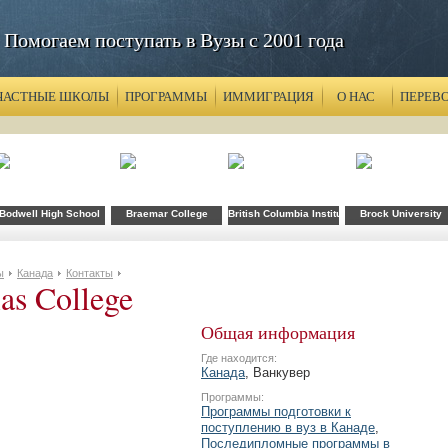
Помогаем поступать в Вузы с 2001 года
ЧАСТНЫЕ ШКОЛЫ
ПРОГРАММЫ
ИММИГРАЦИЯ
О НАС
ПЕРЕВ
y
ollege
Bodwell High School
Braemar College
British Columbia Institute of Technology
Brock University
ы
Канада
Контакты
as College
Общая информация
Где находится:
Канада
, Ванкувер
Программы:
Программы подготовки к
поступлению в вуз в Канаде
,
Последипломные программы в