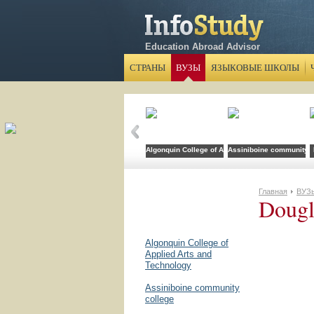
Education Abroad Advisor
СТРАНЫ
ВУЗЫ
ЯЗЫКОВЫЕ ШКОЛЫ
Algonquin College of Applied Arts and Technolog
Assiniboine community c
Главная
ВУЗ
Dougl
Algonquin College of
Applied Arts and
Technology
Assiniboine community
college