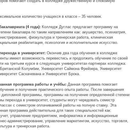
оров помогают создать в колледже дружественную и спокойную
ксимальное количество учащихся в классе – 35 человек.
акалавриата (4 года):
Колледж Дуглас предлагает программу на
тепени бакалавра по таким направлениям как: акушерство, психиатрия,
инистрирование, физкультура и тренерская работа, клиническая
оциальная реабилитация, психология и исполнительное искусство.
перехода в университет:
Окончив два года обучения в колледже
денты имеют возможность перевестись и продолжить обучение по своей
ти на третьем курсе в следующих университетах-партнерах колледжа:
 Британской Колумбии, Университет Саймона Фрейзера, Университет
иверситет Саскачевана и Университет Брока.
анная программа работы и учёбы:
Данная программа помогает
бучение и получение практического опыта работы. После завершения
и дипломной программы, программы на получение определенной степени
мы перехода в университет, студенты могут чередовать семестр
классах с семестром оплачиваемой работы на полную ставку. Эта
нная программа действительна для таких специальностей как:
учет, управление предприятием, информатика и информационные
знес-администрирование, управление маркетингом, искусство, торговля,
льтура и тренерская работа.