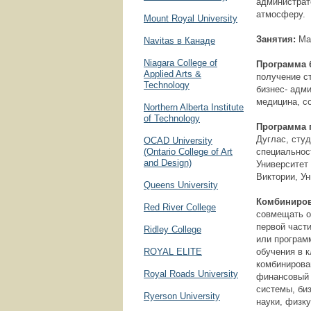
администрат
атмосферу.
Mount Royal University
Занятия:
Ма
Navitas в Канаде
Niagara College of
Программа б
Applied Arts &
получение с
Technology
бизнес- адм
медицина, с
Northern Alberta Institute
of Technology
Программа 
Дуглас, сту
OCAD University
(Ontario College of Art
специальнос
and Design)
Университет
Виктории, Ун
Queens University
Комбиниров
Red River College
совмещать о
первой част
Ridley College
или програм
ROYAL ELITE
обучения в 
комбинирова
Royal Roads University
финансовый 
системы, би
Ryerson University
науки, физку