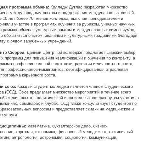
ная программа обмена:
Колледж Дуглас разработал множество
мена международным опытом и поддержания международных связей.
е 10 лет более 70 членов колледжа, включая преподавателей и
приняли участие в программах обучения за рубежом, учебных научных
рограммах обмена культурным опытом и международных симпозиумах,
ло обогатиться опытом, знаниями и культурными традициями благодаря
тву с рядом зарубежных учреждений.
нтр Сюррей:
Данный Центр при колледже предлагает широкий выбор
ых программ для повышения квалификации и обучения по контракту, а
грамма профессиональной подготовки, развития и личностного роста;
ля профессионалов-иммигрантов; сертифицированная отраслевая
 программа карьерного роста.
ий союз:
Каждый студент колледжа является членом Студенческого
са (ССД). Союз предлагает множество мероприятий в течение всего
иобретения опыта в политической и социальных сферах путем участия в
ампаниях, семинарах и клубах. ССД также консультирует студентов по
бразовательным вопросам и предоставляет скидки на медицинские и
е услуги.
 дисциплины:
математика, бухгалтерское дело, бизнес-
ование, торговля, экономика, финансовый менеджмент, гостиничный
етинг, антропология, астрономия, социология, коммуникации,