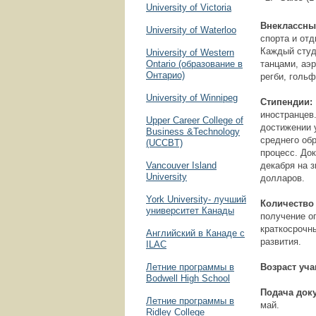
University of Victoria
Внеклассны
University of Waterloo
спорта и от
Каждый студ
University of Western
Ontario (образование в
танцами, аэ
Онтарио)
регби, гольф
University of Winnipeg
Стипендии:
иностранцев
Upper Career College of
достижении 
Business &Technology
среднего об
(UCCBT)
процесс. До
Vancouver Island
декабря на 
University
долларов.
York University- лучший
Количество
университет Канады
получение о
краткосрочн
Английский в Канаде с
развития.
ILAC
Летние программы в
Возраст уч
Bodwell High School
Подача док
Летние программы в
май.
Ridley College