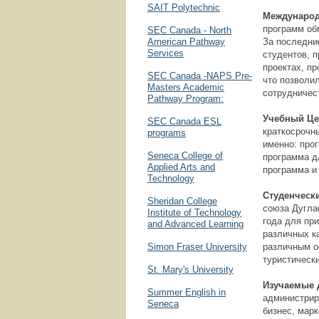
SAIT Polytechnic
Международ
программ об
SEC Canada - North
American Pathway
За последни
Services
студентов, 
проектах, п
SEC Canada -NAPS Pre-
что позволи
Masters Academic
сотрудничес
Pathway Program:
Учебный Це
SEC Canada ESL
краткосрочн
programs
именно: про
Seneca College of
программа д
Applied Arts and
программа и
Technology
Студенческ
Sheridan College
союза Дугла
Institute of Technology
года для пр
and Advanced Learning
различных к
Simon Fraser University
различным о
туристически
St. Mary's University
Изучаемые
Summer English in
администрир
Seneca
бизнес, марк