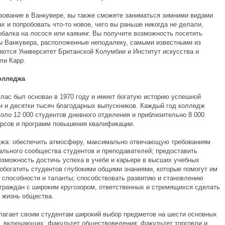
зование в Ванкувере, вы также сможете заниматься зимними видами
ах и попробовать что-то новое, чего вы раньше никогда не делали,
ыбалка на лосося или каякинг. Вы получите возможность посетить
ы Ванкувера, расположенные неподалеку, самыми известными из
яются Университет Британской Колумбии и Институт искусства и
ли Карр.
олледжа
лас был основан в 1970 году и имеет богатую историю успешной
и и десятки тысяч благодарных выпускников. Каждый год колледж
оло 12 000 студентов дневного отделения и приблизительно 8 000
урсов и программ повышения квалификации.
жа: обеспечить атмосферу, максимально отвечающую требованиям
ального сообщества студентов и преподавателей; предоставить
озможность достичь успеха в учебе и карьере в высших учебных
 обогатить студентов глубокими общими знаниями, которые помогут им
и способности и таланты; способствовать развитию и становлению
 граждан с широким кругозором, ответственных и стремящихся сделать
в жизнь общества.
лагает своим студентам широкий выбор предметов на шести основных
, включающих: факультет обществоведения; факультет торговли и