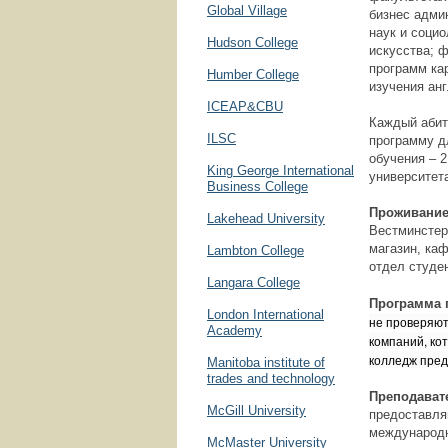
Global Village
бизнес адми
наук и соци
Hudson College
искусства; 
программ ка
Humber College
изучения анг
ICEAP&CBU
Каждый абит
ILSC
программу д
обучения – 
King George International
университет
Business College
Проживани
Lakehead University
Вестминстер
магазин, ка
Lambton College
отдел студе
Langara College
Программа 
London International
не проверяют
Academy
компаний, ко
колледж пред
Manitoba institute of
trades and technology
Преподават
McGill University
предоставля
международн
McMaster University