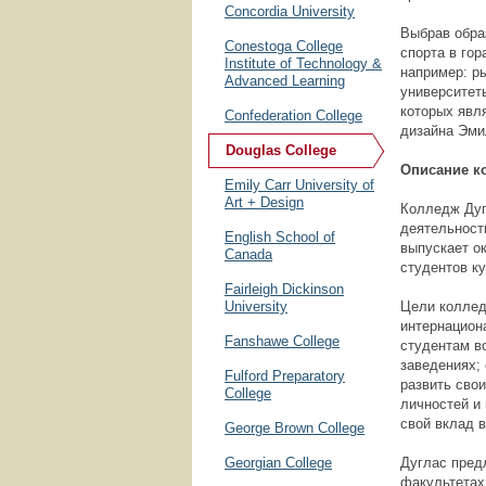
Concordia University
Выбрав обра
Conestoga College
спорта в гор
Institute of Technology &
например: р
Advanced Learning
университет
которых явл
Confederation College
дизайна Эми
Douglas College
Описание к
Emily Carr University of
Art + Design
Колледж Дуг
деятельност
English School of
выпускает ок
Canada
студентов к
Fairleigh Dickinson
University
Цели коллед
интернацион
Fanshawe College
студентам в
заведениях;
Fulford Preparatory
развить сво
College
личностей и
свой вклад 
George Brown College
Georgian College
Дуглас пред
факультетах