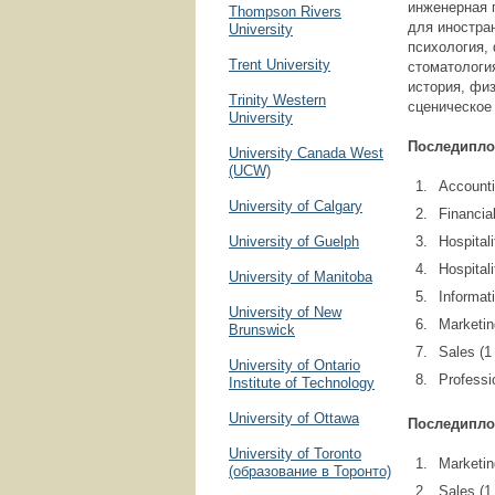
инженерная 
Thompson Rivers
для иностра
University
психология, 
Trent University
стоматология
история, физ
Trinity Western
сценическое
University
Последипл
University Canada West
(UCW)
Accounti
University of Calgary
Financia
University of Guelph
Hospital
Hospital
University of Manitoba
Informat
University of New
Marketin
Brunswick
Sales (1
University of Ontario
Professi
Institute of Technology
University of Ottawa
Последипло
University of Toronto
Marketin
(образование в Торонто)
Sales (1