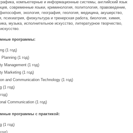
графика, компьютерные и информационные системы, английский язык
нцев, современные языки, криминология, политология, правоведение,
философия, экология, география, геология, медицина, акушерство,
, психиатрия, физкультура и тренерская работа, биология, химия,
ика, музыка, исполнительное искусство, литературное творчество,
 искусство.
омные программы:
ng (1 год)
l Planning (1 год)
ity Management (1 год)
ity Marketing (1 год)
ion and Communication Technology (1 год)
g (1 год)
 год)
onal Communication (1 год)
мные программы с практикой:
g (1 год)
 год)