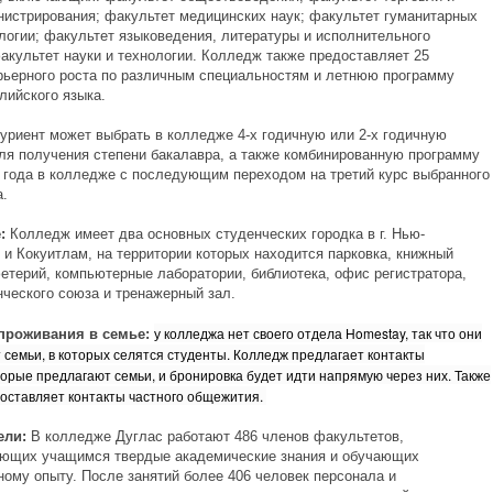
нистрирования; факультет медицинских наук; факультет гуманитарных
ологии; факультет языковедения, литературы и исполнительного
факультет науки и технологии. Колледж также предоставляет 25
рьерного роста по различным специальностям и летнюю программу
лийского языка.
уриент может выбрать в колледже 4-х годичную или 2-х годичную
ля получения степени бакалавра, а также комбинированную программу
2 года в колледже с последующим переходом на третий курс выбранного
а.
е:
Колледж имеет два основных студенческих городка в г. Нью-
 и Кокуитлам, на территории которых находится парковка, книжный
фетерий, компьютерные лаборатории, библиотека, офис регистратора,
нческого союза и тренажерный зал.
у колледжа нет своего отдела Homestay, так что они
проживания в семье:
 семьи, в которых селятся студенты. Колледж предлагает контакты
торые предлагают семьи, и бронировка будет идти напрямую через них. Также
оставляет контакты частного общежития.
ели:
В колледже Дуглас работают 486 членов факультетов,
ющих учащимся твердые академические знания и обучающих
ому опыту. После занятий более 406 человек персонала и