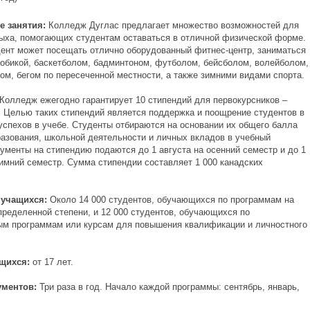
е занятия:
Колледж Дуглас предлагает множество возможностей для
дыха, помогающих студентам оставаться в отличной физической форме.
ент может посещать отлично оборудованный фитнес-центр, заниматься
робикой, баскетболом, бадминтоном, футболом, бейсболом, волейболом,
ом, бегом по пересеченной местности, а также зимними видами спорта.
Колледж ежегодно гарантирует 10 стипендий для первокурсников –
. Целью таких стипендий является поддержка и поощрение студентов в
успехов в учебе. Студенты отбираются на основании их общего балла
разования, школьной деятельности и личных вкладов в учебный
кументы на стипендию подаются до 1 августа на осенний семестр и до 1
зимний семестр. Сумма стипендии составляет 1 000 канадских
 учащихся:
Около 14 000 студентов, обучающихся по программам на
пределенной степени, и 12 000 студентов, обучающихся по
ым программам или курсам для повышения квалификации и личностного
ащихся:
от 17 лет.
ументов:
Три раза в год. Начало каждой программы: сентябрь, январь,