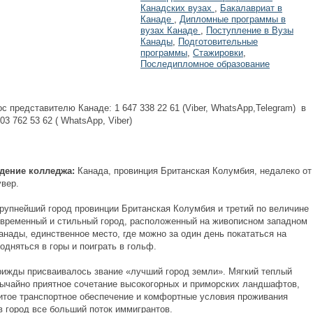
Канадских вузах
,
Бакалавриат в
Канаде
,
Дипломные программы в
вузах Канаде
,
Поступление в Вузы
Канады
,
Подготовительные
программы
,
Стажировки
,
Последипломное образование
с представителю Канаде: 1 647 338 22 61 (Viber, WhatsApp,Telegram) в
03 762 53 62 ( WhatsApp, Viber)
дение колледжа:
Канада, провинция Британская Колумбия, недалеко от
увер.
крупнейший город провинции Британская Колумбия и третий по величине
овременный и стильный город, расположенный на живописном западном
анады, единственное место, где можно за один день покататься на
одняться в горы и поиграть в гольф.
рижды присваивалось звание «лучший город земли». Мягкий теплый
бычайно приятное сочетание высокогорных и приморских ландшафтов,
итое транспортное обеспечение и комфортные условия проживания
в город все больший поток иммигрантов.