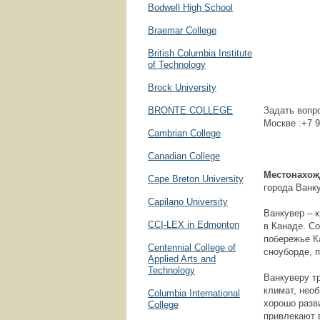
Bodwell High School
Braemar College
British Columbia Institute
of Technology
Brock University
BRONTE COLLEGE
Задать вопро
Москве :+7 9
Cambrian College
Canadian College
Местонахож
Cape Breton University
города Ванк
Capilano University
Ванкувер – 
CCI-LEX in Edmonton
в Канаде. С
побережье К
Centennial College of
сноуборде, п
Applied Arts and
Technology
Ванкуверу т
климат, нео
Columbia International
хорошо разв
College
привлекают 