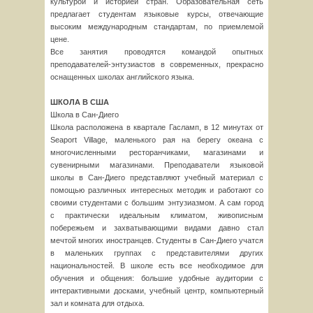
культурой и историей стран. Образовательная сеть
предлагает студентам языковые курсы, отвечающие
высоким международным стандартам, по приемлемой
цене.
Все занятия проводятся командой опытных
преподавателей-энтузиастов в современных, прекрасно
оснащенных школах английского языка.
ШКОЛА В США
Школа в Сан-Диего
Школа расположена в квартале Гасламп, в 12 минутах от
Seaport Village, маленького рая на берегу океана с
многочисленными ресторанчиками, магазинами и
сувенирными магазинами. Преподаватели языковой
школы в Сан-Диего представляют учебный материал с
помощью различных интересных методик и работают со
своими студентами с большим энтузиазмом. А сам город
с практически идеальным климатом, живописным
побережьем и захватывающими видами давно стал
мечтой многих иностранцев. Студенты в Сан-Диего учатся
в маленьких группах с представителями других
национальностей. В школе есть все необходимое для
обучения и общения: большие удобные аудитории с
интерактивными досками, учебный центр, компьютерный
зал и комната для отдыха.