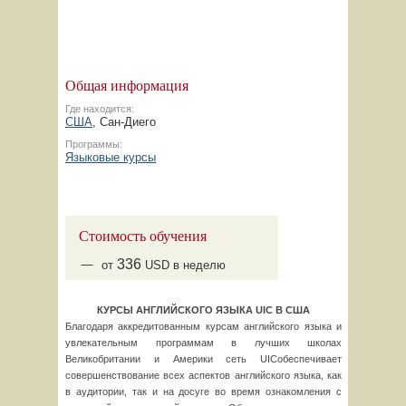
Общая информация
Где находится:
США
, Сан-Диего
Программы:
Языковые курсы
Стоимость обучения
336
от
USD в неделю
КУРСЫ АНГЛИЙСКОГО ЯЗЫКА
UIC
В США
Благодаря аккредитованным курсам английского языка и
увлекательным программам в лучших школах
Великобритании и Америки сеть UICобеспечивает
совершенствование всех аспектов английского языка, как
в аудитории, так и на досуге во время ознакомления с