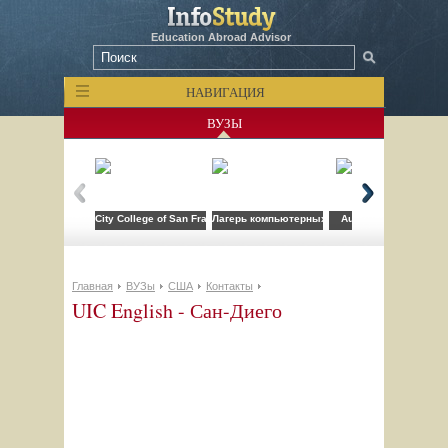
Education Abroad Advisor
НАВИГАЦИЯ
ВУЗЫ
City College of San Francisco
Лагерь компьютерных технологий FLS при CSU
Auburn University
Главная
ВУЗы
США
Контакты
UIC English - Сан-Диего