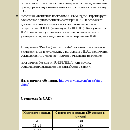
овладевают стратегией групповой работы в академической 
среде, презентационными навыками, готовятся к экзамену 
TOEFL.
Успешное окончание программы "Pre-Degree" гарантирует 
зачисление в университеты-партнеры ILAC и позволяет 
достичь уровня английского языка, эквивалентного 
результатам TOEFL (минимум 80-100 ІВТ). Консультанты 
ILAC также могут оказать содействие в зачислении в 
университеты, не входящие в число партнеров ILAC.
Программа "Pre-Degree Certificate" отвечает требованиям 
университетов и колледжей, с которыми у ILAC заключены 
соглашения, что означает прямое зачисление на многие 
программы без сдачи TOEFL/IELTS или других 
официальных экзаменов по английскому языку.
Даты начала обучения: 
http://www.ilac.com/en-ca/start-
dates/
Стоимость (в CAD)
Количество недель
Стоимость в неделю (30 уроков в 
неделю)
1-10
340
11-21
325
22-32
305