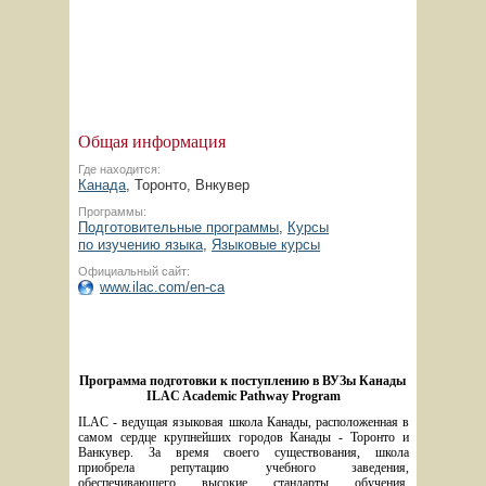
Общая информация
Где находится:
Канада
, Торонто, Внкувер
Программы:
Подготовительные программы
,
Курсы
по изучению языка
,
Языковые курсы
Официальный сайт:
www.ilac.com/en-ca
Программа подготовки к поступлению в ВУЗы Канады 
ILAC Academic Pathway Program
ILAC - ведущая языковая школа Канады, расположенная в 
самом сердце крупнейших городов Канады - Торонто и 
Ванкувер. За время своего существования, школа 
приобрела репутацию учебного заведения, 
обеспечивающего высокие стандарты обучения, 