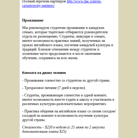
Полный перечень партнеров 
http://www.ilac.com/en-
ca/university-partners/
Проживание
Мы рекомендуем студентам проживание в канадских 
семьях, которые тщательно отбираются руководителем 
отдела по размещению. Студенты, живущие в семьях, 
имеют возможность практики знаний, полученных на 
уроках английского языка, изучения канадской культуры и 
традиций. Близкие отношения между студентом и 
хозяевами часто продолжаются и после окончания 
обучения, сохраняясь на всю жизнь.
Комната на двоих человек
- Проживание совместно со студентом из другой страны. 
- Трехразовое питание (7 дней в неделю). 
- Студенты, проживающие совместно в одной комнате, 
имеют возможность вместе ездить в школу и участвовать в 
различных культурно-развлекательных мероприятиях.
- Практика общения на английском языке со своим соседом/
соседкой по комнате и возможность изучения культуры 
другой страны.
Стоимость – $220 в неделю (с 21 июня по 2 августа 
дополнительная плата $25)