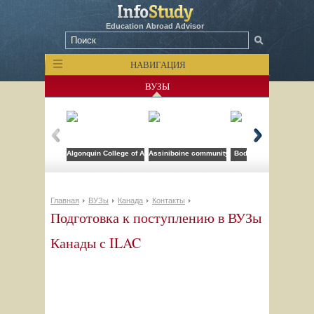
Education Abroad Advisor
НАВИГАЦИЯ
ВУЗЫ
Algonquin College of Applied Arts and Technology
Assiniboine community college
Bodwell High School
Главная
ВУЗы
Канада
Контакты
Подготовка к поступлению в ВУЗы
Канады с ILAC