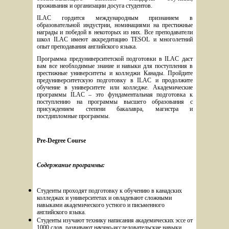
проживания и организации досуга студентов. 
ILAC гордится международным признанием в 
образовательной индустрии, номинациями на престижные 
награды и победой в некоторых из них. Все преподаватели 
школ ILAC имеют аккредитацию TESOL и многолетний 
опыт преподавания английского языка.
Программа предуниверситетской подготовки в ILAC даст 
вам все необходимые знание и навыки для поступления в 
престижные университеты и колледжи Канады. Пройдите 
предуниверситетскую подготовку в ILAC и продолжите 
обучение в университете или колледже. Академические 
программы ILAC – это фундаментальная подготовка к 
поступлению на программы высшего образования с 
присуждением степени бакалавра, магистра и 
постдипломные программы.
Pre-Degree Course 
Содержание программы:
Студенты проходят подготовку к обучению в канадских 
колледжах и университетах и овладевают сложными 
навыками академического устного и письменного 
английского языка. 
Студенты изучают технику написания академических эссе от 
1000 слов, развивают научно-исследовательские навыки, 