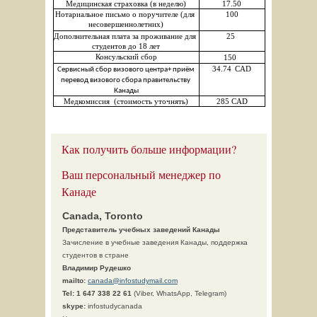
Медицинская страховка (в неделю)
17.50
Нотариальное письмо о поручителе (для 
100
несовершеннолетних)
Дополнительная плата за проживание для 
25 
студентов до 18 лет
Консульский сбор
150  
34.74
 CAD
Сервисный сбор визового центра+ приём 
перевод визового сбора правительству 
Канады
Медкомиссия  (стоимость уточнять)
285 CAD
Как получить больше информации?
Ваш персональный менеджер по
Канаде
Canada, Toronto
Представитель учебных заведений Канады
Зачисление в учебные заведения Канады, поддержка
студентов в стране
Владимир Рудешко
mailto:
canada@infostudymail.com
Tel:
1 647 338 22 61
(Viber, WhatsApp, Telegram)
skype:
infostudycanada