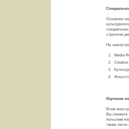
Специальн
Основное на
культуролог
специальнос
стратегия р
На «магистр
Media Re
Creative 
Культур
Искусст
Изучение п
Всем иностр
Вы сможете 
польским яз
также легче