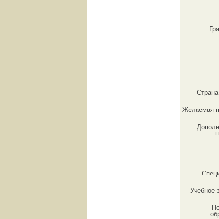
Гр
Страна
Желаемая п
Дополн
п
Спец
Учебное 
По
об