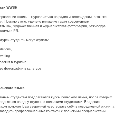
ости
WWSH
правление школы – журналистика на радио и телевидении, а так же
ия. Помимо этого, уделено внимание таким современным
тям как, художественная и журналистская фотография, режиссура,
екламы и PR.
атуре» студенты могут изучать:
lations,
writing
ология в туризме
во фотографии в культуре
ольского языка
анным студентам предлагаются курсы польского языка, после которых
подняться на одну ступень с польскими студентами. Владение
ыком поможет Вам уверенней чувствовать себя в повседневной жизни, а
 заводить профессиональные контакты с польскими специалистами.