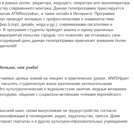
 в разных ролях: редактора, ведущего, оператора или звукооператора,
сству современного монтажа. Данная телепрограмма транслируется
налом ATMRozrywka», а также онлайн в Интернете. Программа
urę» проводит интервью с профессионалами и знаменитостями
ер (спорт, дизайн, мода и др.), современными писателями и
. В программе студенты проводят анализ и оценку различных
мероприятий польских городов, что позволяет им оттачивать свои
сегодняшний день данная телепрограмма привлекает внимание более
зрителей!
 больше, чем учеба!
чаемых ценных знаний на лекциях и практических уроках, WWSHдает
 насытить студенческую жизнь различными увлекательными
Это культурологические и журналистские занятия, модные вечеринки
молодежи, общение с социально-активными членами европейского
высокий шанс своим выпускникам на трудоустройство согласно
квалификации в телевидении, радио, издательстве, прессе, Доме
нтернет порталах и в других культурно-образовательных учреждениях.