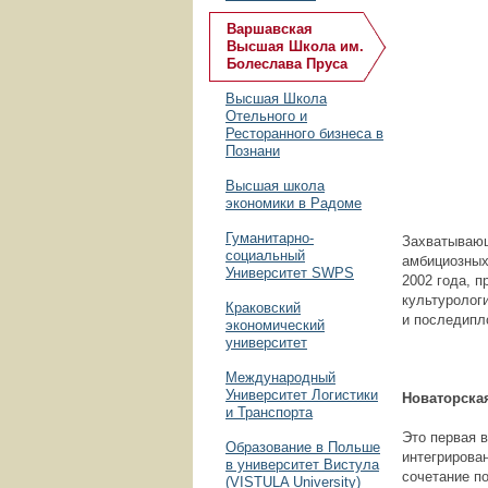
Варшавская
Высшая Школа им.
Болеслава Пруса
Высшая Школа
Отельного и
Ресторанного бизнеса в
Познани
Высшая школа
экономики в Радоме
Гуманитарно-
Захватывающ
социальный
амбициозных
Университет SWPS
2002 года, 
культуролог
Краковский
и последипл
экономический
университет
Международный
Университет Логистики
Новаторска
и Транспорта
Это первая 
Образование в Польше
интегрирова
в университет Вистула
сочетание п
(VISTULA University)