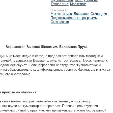
Технология
,
Маркетинг
Программы:
Магистратура
,
Бакалавр
,
Стипендии
,
Подготовительные программы
,
Стажировки
Варшавская Высшая Школа им. Болеслава Пруса
ий мир масс-медиа и сегодня продолжает привлекать молодых и
 людей. Варшавская Высшая Школа им. Болеслава Пруса, начиная с
продолжает обучать целенаправленных студентов журналистике и
ии на образовательно-квалификационных уровнях: бакалавра, магистра
омного образования.
я программа обучения
высшая школа, которая реализует современную программу
нного обучения гуманитарного профиля. Главная цель обучения –
олученных знаний с практическим применением в условиях реальной