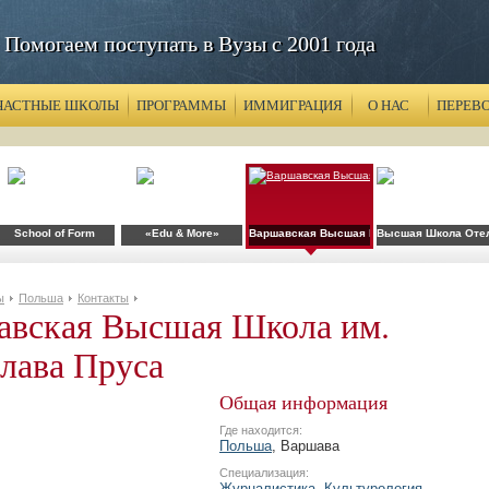
Помогаем поступать в Вузы с 2001 года
ЧАСТНЫЕ ШКОЛЫ
ПРОГРАММЫ
ИММИГРАЦИЯ
О НАС
ПЕРЕВ
School of Form
«Edu & More»
Варшавская Высшая Школа им. Болеслава
Высшая Школа Отель
ы
Польша
Контакты
авская Высшая Школа им.
лава Пруса
Общая информация
Где находится:
Польша
, Варшава
Специализация:
Журналистика
,
Культурология
,