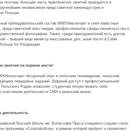
но поэтому большая часть практических занятий проводится в
крупнейшем независимом представителе киноиндустрии и
ии Польши.
ный преподавательский состав WWSHвключает в себя известных
, представителей масс-медиа, профессионалов сферы киноискусства и
дожественной фотографии. Также, среди преподавателей есть доктор
кий – бывший вице министр иностранных дел, ныне посол в Сейм
Польша Vи VIкаденции.
е занятия на первом месте!
SHполучают бесценный опыт в польском телевидении, польском
едакциях передовых изданий. Широкий доступ к профессиональной
 Польского Радио позволяет студентам почувствовать себя
 участником деятельности СМИ в реальной жизни.
я деятельность
ршавской Высшей Школе им. Болеслава Пруса учащиеся создают свою
ую программу «Czasnakulturę», в рамках которой пробуют и проявляют