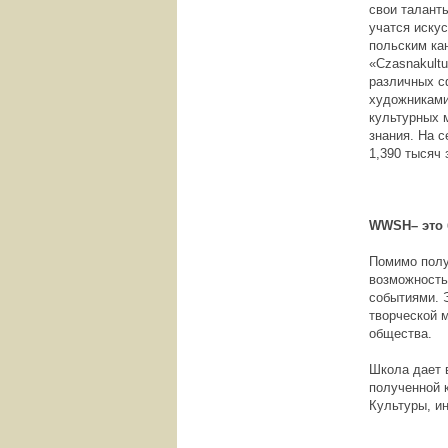
свои таланты
учатся иску
польским ка
«Czasnakult
различных сф
художниками
культурных 
знания. На 
1,390 тысяч 
WWSH
– это
Помимо полу
возможность
событиями. 
творческой 
общества.
Школа дает 
полученной 
Культуры, и