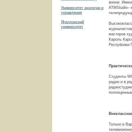
жизни. Имен
ATMStudio– 
Университет экологии и
управления
телепродукц
Ягеллонский
Высококласс
университет
журналистов
мастеров ху
Кароль Карс
Республики 
Практически
Студенты WW
радио и в р
радиостудии
полноценным
Внеклассна
Только в Ва
телевизионн