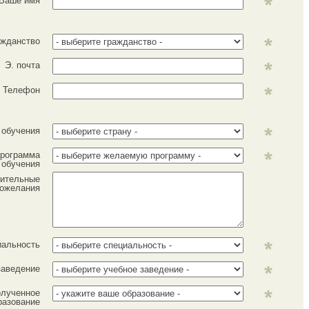
Ваше имя
ажданство
Э. почта
Телефон
 обучения
рограмма
обучения
ительные
ожелания
иальность
заведение
лученное
разование