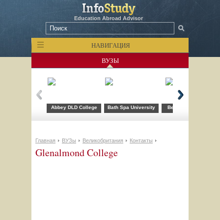
Education Abroad Advisor
НАВИГАЦИЯ
ВУЗЫ
Abbey DLD College
Bath Spa University
Bellerbys College
Главная
ВУЗы
Великобритания
Контакты
Glenalmond College