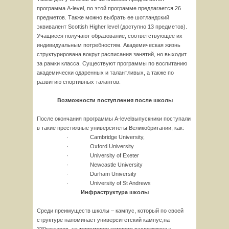
программа A-level, по этой программе предлагается 26
предметов. Также можно выбрать ее шотландский
эквивалент Scottish Higher level (доступно 13 предметов).
Учащиеся получают образование, соответствующее их
индивидуальным потребностям. Академическая жизнь
структурирована вокруг расписания занятий, но выходит
за рамки класса. Существуют программы по воспитанию
академически одаренных и талантливых, а также по
развитию спортивных талантов.
Возможности поступления после школы
После окончания программы A-levelвыпускники поступали
в такие престижные университеты Великобритании, как:
· Cambridge University,
· Oxford University
· University of Exeter
· Newcastle University
· Durham University
· University of St Andrews
Инфраструктура школы
Среди преимуществ школы – кампус, который по своей
структуре напоминает университетский кампус,на