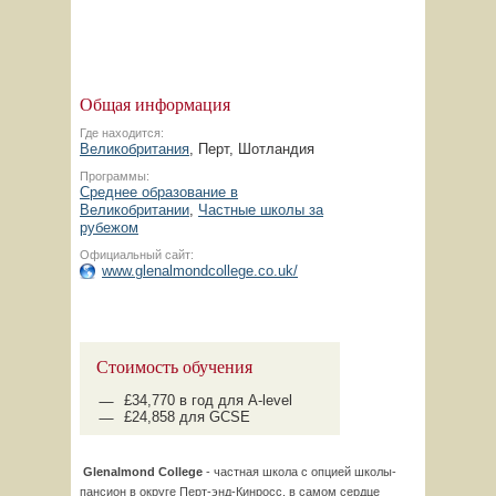
Общая информация
Где находится:
Великобритания
, Перт, Шотландия
Программы:
Среднее образование в
Великобритании
,
Частные школы за
рубежом
Официальный сайт:
www.glenalmondcollege.co.uk/
Стоимость обучения
£34,770 в год для A-level
£24,858 для GCSE
Glenalmond College
- частная школа с опцией школы-
пансион в округе Перт-энд-Кинросс, в самом сердце