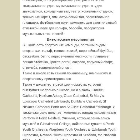
330гектаров, на территории которого расположены:
театральная студия, музыкальная студия, студия
звукозаписи, концертный зал, театр, хоккейный стадион,
теннисные корты, гимнастический зал, баскетбольная
площадка, футбольные поля, комплекс для занятия легкой
атлетикой, поле для гольфа, бассейн, лаборатория
музыкальных технологий.
Внеклассные мероприятия
В школе есть спортивные команды, по таким видам
спорта, как: гольф, теннис, хоккей, европейский футбол,
баскетбол, бег по пересеченной местности, плаванье,
легкая атлетика, крокет, регби, лакросс, парусный спорт,
стрельба, горнолыжный спорт.
Также в школе есть секции по каноеингу, альпинизму и
спортивному ориентированию.
Также у школы есть свой хор и оркестр, который
выступает не только в школе, но и в залах Carlisle
Cathedral, Hexham Abbey, Oban Cathedral, St Mary's
Episcopal Cathedral Edinburgh, Dunblane Cathedral, St
Ninian's Cathedral Perth and St Giles' Cathedral Edinburgh. И
также ежегодно получает множество наград на фестивале
Perform in Perth Festival. Ученики, которые занимались
музыкой в Glenalmond College, сейчас выступают в Perth
Youth Orchestra, Aberdeen Youth Orchestra, Edinburgh Youth
Orchestra, National Youth Orchestra of Scotland, the National