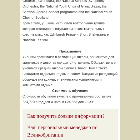
Children's Orchestra, the National Schools' Symphony
Orchestra, the National Youth Choir of Great Britain, the
Scottish Opera Connect programme and the National Youth
Choir of Scotland.
Кроме того, у школы есть своя театральная труппа,
которая ежегодно выступает на таких театральных
фестивалях, как Edinburgh Fringe и Short Shakespeare
National Festival.
Проживание
Ученики проживают в резиденции школы, общежития для
мальчиков и девочек находятся отдельно. Общежитие для
учеников средней школы Cairnies Junior House также
находится отдельно, рядом с лесом. Каждая из резиденций
оборудована кухней, ученическим коворкингом и
комнатами отдыха.
Стоимость обучения
Стоимость обучение вместе с проживанием составляет
£34,770 в год для A-level и £24,858 для GCSE.
Как получить больше информации?
Ваш персональный менеджер по
Великобритании