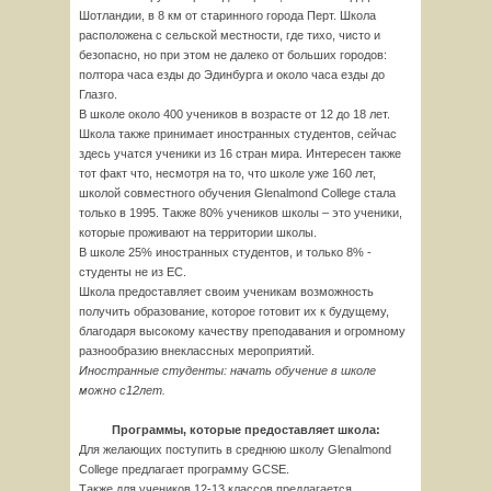
Шотландии, в 8 км от старинного города Перт. Школа
расположена с сельской местности, где тихо, чисто и
безопасно, но при этом не далеко от больших городов:
полтора часа езды до Эдинбурга и около часа езды до
Глазго.
В школе около 400 учеников в возрасте от 12 до 18 лет.
Школа также принимает иностранных студентов, сейчас
здесь учатся ученики из 16 стран мира. Интересен также
тот факт что, несмотря на то, что школе уже 160 лет,
школой совместного обучения Glenalmond College стала
только в 1995. Также 80% учеников школы – это ученики,
которые проживают на территории школы.
В школе 25% иностранных студентов, и только 8% -
студенты не из ЕС.
Школа предоставляет своим ученикам возможность
получить образование, которое готовит их к будущему,
благодаря высокому качеству преподавания и огромному
разнообразию внеклассных мероприятий.
Иностранные студенты: начать обучение в школе
можно с
12
лет.
Программы, которые предоставляет школа:
Для желающих поступить в среднюю школу Glenalmond
College предлагает программу GCSE.
Также для учеников 12-13 классов предлагается