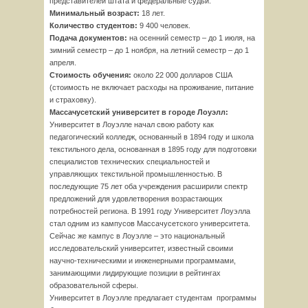
представителей штата и федеральные судьи.
Минимальный возраст:
18 лет.
Количество студентов:
9 400 человек.
Подача документов:
на осенний семестр – до 1 июля, на
зимний семестр – до 1 ноября, на летний семестр – до 1
апреля.
Стоимость обучения:
около 22 000 долларов США
(стоимость не включает расходы на проживание, питание
и страховку).
Массачусетский университет в городе Лоуэлл:
Университет в Лоуэлле начал свою работу как
педагогический колледж, основанный в 1894 году и школа
текстильного дела, основанная в 1895 году для подготовки
специалистов технических специальностей и
управляющих текстильной промышленностью. В
последующие 75 лет оба учреждения расширили спектр
предложений для удовлетворения возрастающих
потребностей региона. В 1991 году Университет Лоуэлла
стал одним из кампусов Массачусетского университета.
Сейчас же кампус в Лоуэлле – это национальный
исследовательский университет, известный своими
научно-техническими и инженерными программами,
занимающими лидирующие позиции в рейтингах
образовательной сферы.
Университет в Лоуэлле предлагает студентам программы