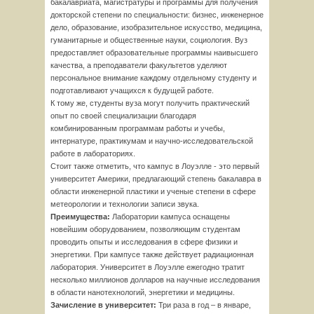
бакалавриата, магистратуры и программы для получения
докторской степени по специальности: бизнес, инженерное
дело, образование, изобразительное искусство, медицина,
гуманитарные и общественные науки, социология. Вуз
предоставляет образовательные программы наивысшего
качества, а преподаватели факультетов уделяют
персональное внимание каждому отдельному студенту и
подготавливают учащихся к будущей работе.
К тому же, студенты вуза могут получить практический
опыт по своей специализации благодаря
комбинированным программам работы и учебы,
интернатуре, практикумам и научно-исследовательской
работе в лабораториях.
Стоит также отметить, что кампус в Лоуэлле - это первый
университет Америки, предлагающий степень бакалавра в
области инженерной пластики и ученые степени в сфере
метеорологии и технологии записи звука.
Преимущества:
Лаборатории кампуса оснащены
новейшим оборудованием, позволяющим студентам
проводить опыты и исследования в сфере физики и
энергетики. При кампусе также действует радиационная
лаборатория. Университет в Лоуэлле ежегодно тратит
несколько миллионов долларов на научные исследования
в области нанотехнологий, энергетики и медицины.
Зачисление в университет:
Три раза в год – в январе,