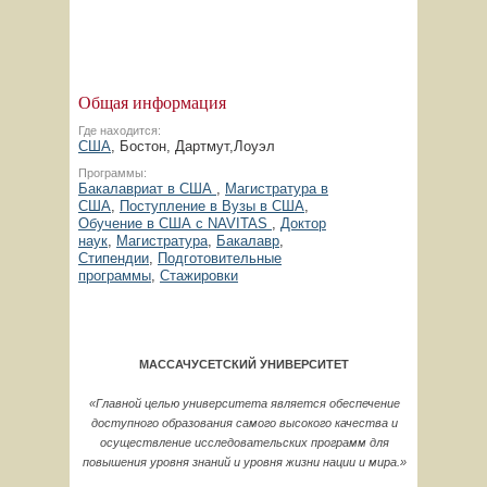
Общая информация
Где находится:
США
, Бостон, Дартмут,Лоуэл
Программы:
Бакалавриат в США
,
Магистратура в
США
,
Поступление в Вузы в США
,
Обучение в США с NAVITAS
,
Доктор
наук
,
Магистратура
,
Бакалавр
,
Стипендии
,
Подготовительные
программы
,
Стажировки
МАССАЧУСЕТСКИЙ УНИВЕРСИТЕТ
«Главной целью университета является обеспечение
доступного образования самого высокого качества и
осуществление исследовательских программ для
повышения уровня знаний и уровня жизни нации и мира.»