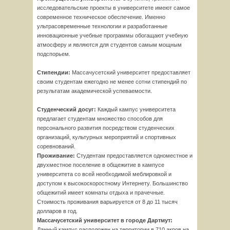
исследовательские проекты в университете имеют самое
современное техническое обеспечение. Именно
ультрасовременные технологии и разработанные
инновационные учебные программы обогащают учебную
атмосферу и являются для студентов самым мощным
подспорьем.
Стипендии:
Массачусетский университет предоставляет
своим студентам ежегодно не менее сотни стипендий по
результатам академической успеваемости.
Студенческий досуг:
Каждый кампус университета
предлагает студентам множество способов для
персонального развития посредством студенческих
организаций, культурных мероприятий и спортивных
соревнований.
Проживание:
Студентам предоставляется одноместное и
двухместное поселение в общежитие в кампусе
университета со всей необходимой меблировкой и
доступом к высокоскоростному Интернету. Большинство
общежитий имеет комнаты отдыха и прачечные.
Стоимость проживания варьируется от 8 до 11 тысяч
долларов в год.
Массачусетский университет в городе Дартмут:
Данный кампус расположен на территории в 710 акров на