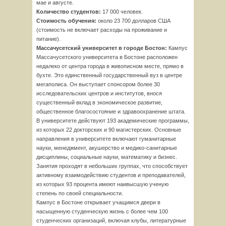
мае и августе.
Количество студентов:
17 000 человек.
Стоимость обучения:
около 23 700 долларов США
(стоимость не включает расходы на проживание и
питание).
Массачусетский университет в городе Бостон:
Кампус
Массачусетского университета в Бостоне расположен
недалеко от центра города в живописном месте, прямо в
бухте. Это единственный государственный вуз в центре
мегаполиса. Он выступает спонсором более 30
исследовательских центров и институтов, внося
существенный вклад в экономическое развитие,
общественное благосостояние и здравоохранение штата.
В университете действуют 193 академические программы,
из которых 22 докторских и 90 магистерских. Основные
направления в университете включают гуманитарные
науки, менеджмент, акушерство и медико-санитарные
дисциплины, социальные науки, математику и бизнес.
Занятия проходят в небольших группах, что способствует
активному взаимодействию студентов и преподавателей,
из которых 93 процента имеют наивысшую ученую
степень по своей специальности.
Кампус в Бостоне открывает учащимся двери в
насыщенную студенческую жизнь с более чем 100
студенческих организаций, включая клубы, литературные