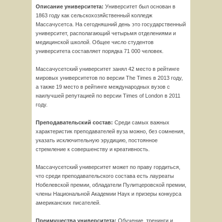
Описание университета:
Университет был основан в
1863 году как сельскохозяйственный колледж
Массачусетса. На сегодняшний день это государственный
университет, располагающий четырьмя отделениями и
медицинской школой. Общее число студентов
университета составляет порядка 71 000 человек.
Массачусетский университет занял 42 место в рейтинге
мировых университетов по версии The Times в 2013 году,
а также 19 место в рейтинге международных вузов с
наилучшей репутацией по версии Times of London в 2011
году.
Преподавательский состав:
Среди самых важных
характеристик преподавателей вуза можно, без сомнения,
указать исключительную эрудицию, постоянное
стремление к совершенству и креативность.
Массачусетский университет может по праву гордиться,
что среди преподавательского состава есть лауреаты
Нобелевской премии, обладатели Пулитцеровской премии,
члены Национальной Академии Наук и призеры конкурса
американских писателей.
Преимущества университета:
Обучение, тренинги и