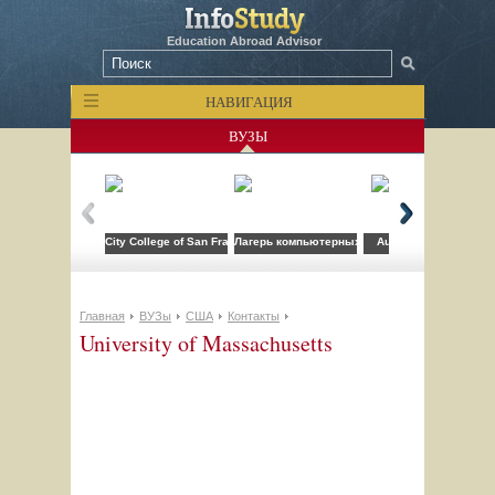
Education Abroad Advisor
НАВИГАЦИЯ
ВУЗЫ
City College of San Francisco
Лагерь компьютерных технологий FLS при CSU
Auburn University
Главная
ВУЗы
США
Контакты
University of Massachusetts