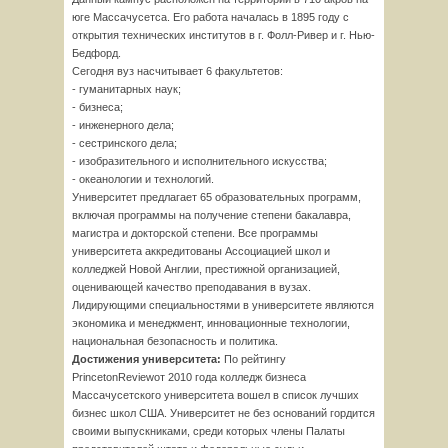
юге Массачусетса. Его работа началась в 1895 году с
открытия технических институтов в г. Фолл-Ривер и г. Нью-
Бедфорд.
Сегодня вуз насчитывает 6 факультетов:
- гуманитарных наук;
- бизнеса;
- инженерного дела;
- сестринского дела;
- изобразительного и исполнительного искусства;
- океанологии и технологий.
Университет предлагает 65 образовательных программ,
включая программы на получение степени бакалавра,
магистра и докторской степени. Все программы
университета аккредитованы Ассоциацией школ и
колледжей Новой Англии, престижной организацией,
оценивающей качество преподавания в вузах.
Лидирующими специальностями в университете являются
экономика и менеджмент, инновационные технологии,
национальная безопасность и политика.
Достижения университета:
По рейтингу
PrincetonReviewот 2010 года колледж бизнеса
Массачусетского университета вошел в список лучших
бизнес школ США. Университет не без оснований гордится
своими выпускниками, среди которых члены Палаты