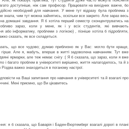
. Але, як показує практика, тут студенти дуже часто можуть пояснити
агато доступніше, ніж сам професор. Працювати на вихідних важче, бо
 дійсно необхідний для навчання. У мене тут відразу була проблема з
не знала, чим тут можна зайнятись, оскільки все закрито. Але зараз весь
 на домашні завдання. Я б хотіла перший семестр сконцентруватись на
собливо зараз, коли у мене, як і у всіх студентів, які вивчають
я або інформатику, проблеми з логікою) , пізніше хотіла б підробляти,
ажко сказать, як все складеться.
зать, що все чудово; думаю приблизно як у Вас: могло бути краще,
і гірше. Але я, мабуть, вперше в житті задоволена навчанням. Тут вже
двяні ярмарки, але теж немає снігу :( Я б сказала, що зараз, коли я вже
о і багато проблем в університеті вирішено, життя налагодилось, та й з
 Різдва важко знаходиться в поганому настрої.
дповісти на Ваші запитання про навчання в університеті та й взагалі про
ччині. Мені приємно, що Ви цікавитесь
ня: я б сказала, що Баварія і Баден-Вюртемберг взагалі дорогі в плані