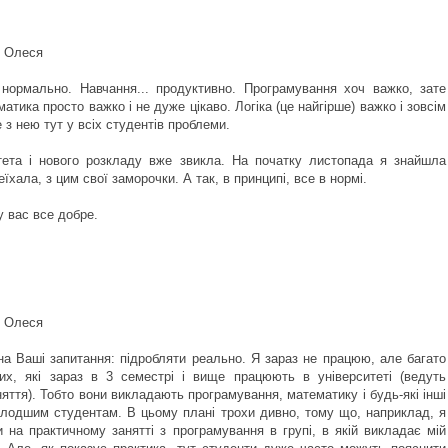
, Олеся
нормально. Навчання... продуктивно. Програмування хоч важко, зате
матика просто важко і не дуже цікаво. Логіка (це найгірше) важко і зовсім
е з нею тут у всіх студентів проблеми.
тета і нового розкладу вже звикла. На початку листопада я знайшла
еїхала, з цим свої заморочки. А так, в принципі, все в нормі.
 вас все добре.
, Олеся
на Ваші запитання: підробляти реально. Я зараз не працюю, але багато
их, які зараз в 3 семестрі і вище працюють в університеті (ведуть
няття). Тобто вони викладають програмування, математику і будь-які інші
лодшим студентам. В цьому плані трохи дивно, тому що, наприклад, я
 на практичному занятті з програмування в групі, в якій викладає мій