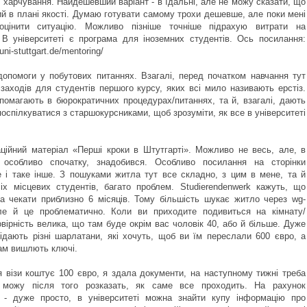
 харчування. Найдешевший варіант - в їдальні, але не можу сказати, що
й в плані якості. Думаю готувати самому трохи дешевше, але поки мені
цінити ситуацію. Можливо пізніше точніше підрахую витрати на
 В університеті є програма для іноземних студентів. Ось посилання:
uni-stuttgart.de/mentoring/
допомоги у побутових питаннях. Взагалі, перед початком навчання тут
заходів для студентів першого курсу, яких всі мило називають ерстіз.
помагають в бюрократичних процедурах/питаннях, та й, взагалі, дають
оспілкуватися з старшокурсниками, щоб зрозуміти, як все в університеті
ційний матеріал «Перші кроки в Штутгарті». Можливо не весь, але, в
, особливо спочатку, знадобився. Особливо посилання на сторінки
e і таке інше. З пошуками житла тут все складно, з цим в мене, та й
сіх місцевих студентів, багато проблем. Studierendenwerk кажуть, що
ба чекати приблизно 6 місяців. Тому більшість шукає житло через wg-
ле й це проблематично. Коли ви приходите подивиться на кімнату/
овірність велика, що там буде окрім вас чоловік 40, або й більше. Дуже
відають різні шарлатани, які хочуть, щоб ви їм переслали 600 євро, а
вам вишлють ключі.
 візи коштує 100 євро, я здала документи, на наступному тижні треба
, можу після того розказать, як саме все проходить. На рахунок
 - дуже просто, в університеті можна знайти купу інформацію про