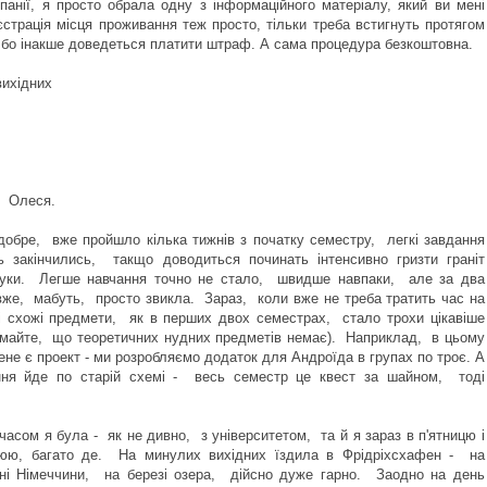
панії, я просто обрала одну з інформаційного матеріалу, який ви мені
страція місця проживання теж просто, тільки треба встигнуть протягом
, бо інакше доведеться платити штраф. А сама процедура безкоштовна.
вихідних
, Олеся.
добре, вже пройшло кілька тижнів з початку семестру, легкі завдання
ь закінчились, такщо доводиться починать інтенсивно гризти граніт
ауки. Легше навчання точно не стало, швидше навпаки, але за два
вже, мабуть, просто звикла. Зараз, коли вже не треба тратить час на
і схожі предмети, як в перших двох семестрах, стало трохи цікавіше
умайте, що теоретичних нудних предметів немає). Наприклад, в цьому
ене є проект - ми розробляємо додаток для Андроїда в групах по троє. А
ння йде по старій схемі - весь семестр це квест за шайном, тоді
часом я була - як не дивно, з університетом, та й я зараз в п'ятницю і
цюю, багато де. На минулих вихідних їздила в Фрідріхсхафен - на
ні Німеччини, на березі озера, дійсно дуже гарно. Заодно на день