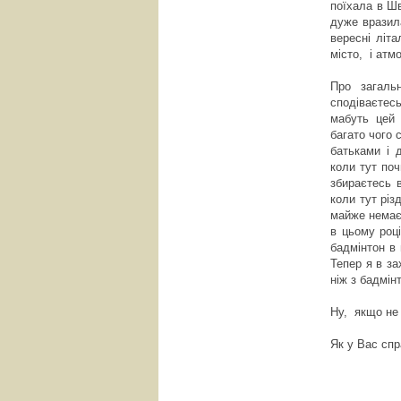
поїхала в Ш
дуже вразил
вересні літ
місто, і атм
Про загаль
сподіваєтес
мабуть цей 
багато чого 
батьками і 
коли тут по
збираєтесь 
коли тут різ
майже немає
в цьому роц
бадмінтон в
Тепер я в за
ніж з бадмін
Ну, якщо не
Як у Вас спр