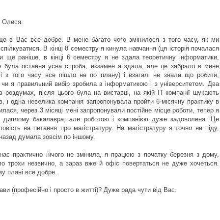
, Олеся.
що в Вас все добре. В мене багато чого змінилося з того часу, як ми
 спілкуватися. В кінці 8 семестру я кинула навчання (ця історія почалася
и ще раніше, в кінці 6 семестру я не здала теоретичну інформатики,
е була остання усна спроба, екзамен я здала, але це забрало в мене
 і з того часу все пішло не по плану) і взагалі не знала що робити,
 чи я правильний вибір зробила з інформатикою і з університетом. Два
в роздумах, після цього була на виставці, на якій ІТ-компанії шукають
ів, і одна невелика компанія запропонувала пройти 6-місячну практику в
илася, через 3 місяці мені запропонували постійне місце роботи, тепер я
 диплому бакалавра, але роботою і компанією дуже задоволена. Це
повість на питання про магістратуру. На магістратуру я точно не піду,
 назад думала зовсім по іншому.
нас практично нічого не змінила, я працюю з початку березня з дому,
ло трохи незвично, а зараз вже й офіс повертаться не дуже хочеться.
у плані все добре.
ави (професійно і просто в житті)? Дуже рада чути від Вас.