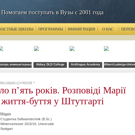
Помогаем поступать в Вузы с 2001 года
ЧАСТНЫЕ ШКОЛЫ
ПРОГРАММЫ
ИММИГРАЦИЯ
О НАС
ПЕРЕВ
агерь компьютерных технологий FLS при CSU Fullerton
Abbey DLD College
Actilingua Academy
Albert-Ludwigs-Unive
вы наших студентов
о п’ять років. Розповіді Марії
ї життя-буття у Штутгарті
Марія
Студентка Softwaretechnik (B.Sc.)
Wintersemester 2015/16, Universität
Stuttgart