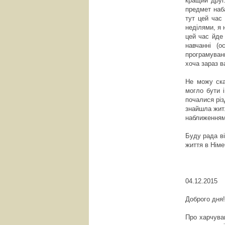
кращий друг
предмет наб
тут цей час
неділями, я 
цей час йде
навчанні (о
програмуванн
хоча зараз в
Не можу ска
могло бути 
почалися різ
знайшла житл
наближенням
Буду рада ві
життя в Німе
04.12.2015
Доброго дня!
Про харчуван