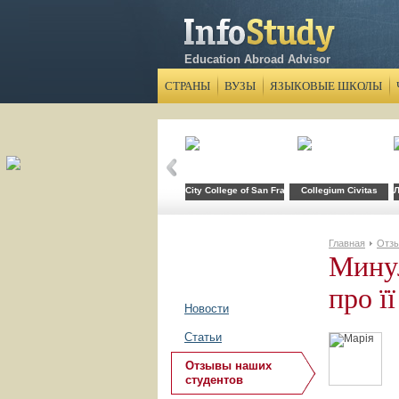
Education Abroad Advisor
СТРАНЫ
ВУЗЫ
ЯЗЫКОВЫЕ ШКОЛЫ
City College of San Francisco
Collegium Civitas
Л
Главная
Отзы
Минул
про ї
Новости
Статьи
Отзывы наших
студентов