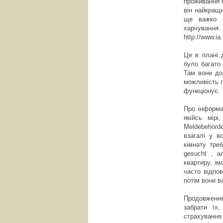
проживання і
він найкращи
ще важко о
харчування.
http://www.ia.
Це в плані 
було багато 
Там вони до
можливість п
функціонує.
Про інформа
якійсь мірі
Meldebehörd
взагалі у в
кімнату тре
gesucht , а
квартиру, ім
часто відпо
потім вони 
Продовження
забрати їх
страхування