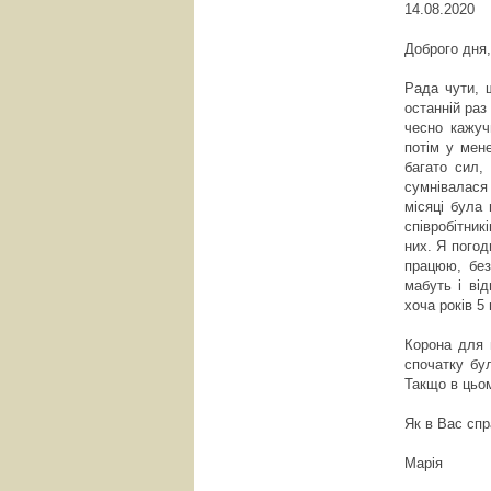
14.08.2020
Доброго дня
Рада чути, 
останній раз
чесно кажуч
потім у мен
багато сил,
сумнівалася
місяці була 
співробітник
них. Я погод
працюю, без
мабуть і від
хоча років 5
Корона для 
спочатку бу
Такщо в цьом
Як в Вас спр
Марія