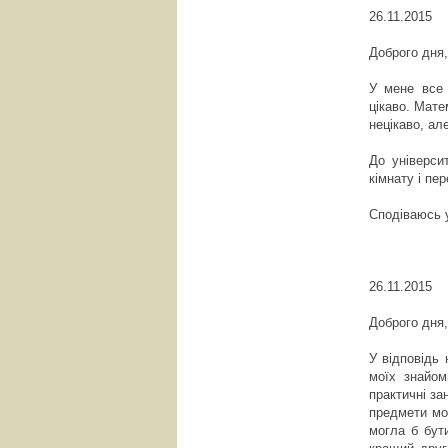
26.11.2015
Доброго дня
У мене все 
цікаво. Мате
нецікаво, ал
До універси
кімнату і пер
Сподіваюсь у
26.11.2015
Доброго дня
У відповідь 
моїх знайом
практичні за
предмети мо
могла б бути