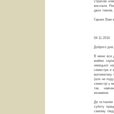
страхові ком
вислали. Реє
двох тижнів
Гарних Вам 
04.11.2016
Доброго дня
В мене все 
майже скріз
німецької н
семестри я 
математику 
(але не под
семестрі у м
так, навча
екзамени.
Де останнім 
суботу пра
самому півд