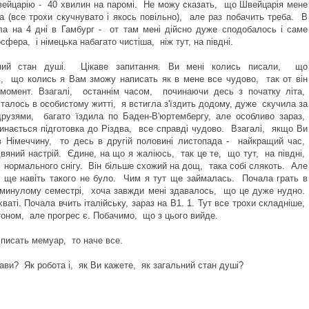
вейцарію - 40 хвилин на паромі. Не можу сказать, що Швейцарія мене
а (все трохи скучнувато і якось повільно), але раз побачить треба. В
ала на 4 дні в Гамбург - от там мені дійсно дуже сподобалось і саме
осфера, і німецька набагато чистіша, ніж тут, на півдні.
ний стан душі. Цікаве запитання. Ви мені колись писали, що
ь, що колись я Вам зможу написать як в мене все чудово, так от він
момент. Взагалі, останнім часом, починаючи десь з початку літа,
сталось в особистому житті, я встигла з'їздить додому, дуже скучила за
друзями, багато їздила по Баден-В'юртембергу, але особливо зараз,
чинається підготовка до Різдва, все справді чудово. Взагалі, якщо Ви
в Німеччину, то десь в другій половині листопада - найкращий час,
двяний настрій. Єдине, на що я жаліюсь, так це те, що тут, на півдні,
 нормального снігу. Він більше схожий на дощ, така собі слякоть. Але
і ще навіть такого не було. Чим я тут ще займалась. Почала грать в
 минулому семестрі, хоча завжди мені здавалось, що це дуже нудно.
хваті. Почала вчить італійську, зараз на В1. 1. Тут все трохи складніше,
тоном, але прогрес є. Побачимо, що з цього вийде.
 писать мемуар, то наче все.
ави? Як робота і, як Ви кажете, як загальний стан душі?