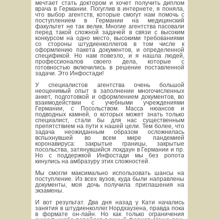
мечтает стать доктором и хочет получить диплом
врача в Германии. Погуглив в интернете, я поняла,
что выбор агентств, которые смогут нам помочь с
поступлением в Германии на медицинский
факультет не так велик. Многие агентства пасовали
перед такой сложной задачей в связи с высоким
конкурсом на одно место, высокими требованиями
со стороны штудиенколлегов в том числе к
оформлению пакета документов, и определенной
спецификой. Но нам повезло, и я нашла людей,
профессионалов своего дела, которые с
готовностью включились в решение поставленной
задачи. Это Инфостади!
У специалистов агентства очень большой
неоценимый опыт в заполнении многочисленных
анкет, подготовкой и оформлением документов, во
взаимодействии с учебными учреждениями
Германии, с Посольством. Масса нюансов и
подводных камней, о которых может знать только
специалист, стали бы для нас существенным
препятствием на пути к нашей цели. Тем более, что
задача неожиданным образом осложнилась
вспыхнувшей во всем мире пандемией
коронавируса: закрытые границы, закрытые
посольства, затянувшийся локдаун в Германии и пр.
Но с поддержкой Инфостади мы без ропота
кинулись на амбразуру этих сложностей.
Мы смогли максимально использовать шансы на
поступление. Из всех вузов, куда были направлены
документы, моя дочь получила приглашения на
экзамены.
И вот результат. Два дня назад у Кати начались
занятия в штудиенколлег Нордхаузена, правда пока
в формате он-лайн. Но как только ограничения