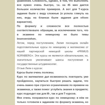
уравнения. Сложность, однако, в том, что выполнять
все нужно очень быстро, т.к. на 45 мин дается
большое количество примеров. А вот для Т-курса
задания были с виду сложные (я успела глянуть на
них, ведь на бланках были задания для обоих
вариантов).
По формату и сложности все полностью
соответствовало образцам, за исключением того, что
в экзамене по немецкому не было темы
lesenverstehen.
Летом, перед поступлением, Лилия посещала онлайн
подготовительные курсы по немецкому и математике от
нашей партнерской немецкой школы «PRIMUS
NÜRNBERG». Эти курсы не являются обязательными, но,
значительно увеличивают шансы поступления в
государственные штудиенколлег.
Отзыв Лили о курсах:
Курсы были очень полезны.
Курс по математике дал возможность повторить уже
пройденное, научиться быстрее решать задачи, что
очень важно при строгих ограничениях по времени на
экзаменах, а также помог углубить знания в предмете;
курс подходит как для М-, так и для Т-курсов.
Мне очень понравился курс по немецкому; в нём не
только готовили к заданиям по формату экзамена, но