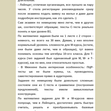
длительная.
- Лейпциг
:
отличная организация, все прошло за пару
часов. У стола регистрации рекомендовали сразу
после экзамена подать заявку на жилье и даже дали
подробную инструкцию, как это сделать :)
Сам экзамен по немецкому явно легче, чем в других
шк, соответствует образцам; тексты С-теста реально
понять и при уровне B1.
По математике задания были на 1 листе с 2 сторон -
немного, но всего на 30 мин. Думаю, у них вполне
нормальный уровень сложности для М-курса, (кстати,
они были даже легче, чем в образцах), тут важно
понимать основы тем алгебры 10-ого класса. Для Т-
курса (тип заданий был одинаковый для М, W- и Т-
курсов), как по мне, они относительно простые.
- В Мюнхене была интересная особенность: ПЦР-
тесты шк не были нужны, т.к. проводилось
самотестирование прямо в аудиториях.
Задания по немецкому были довольно сложные:
состояли они из С-теста и грамматики (построения
предложений), тексты имели замысловатые
конструкции.
По математике задания для M- и W-курсов явно
попроще, чем в Лейпциге, достаточно уметь быстро
считать, решать и преобразовывать базовые