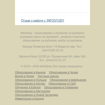
Отзыв о работе с INFOSTUDY
Infostudy - образование и обучение за рубежом,
языковые курсы за границей , среднее и высшее
образование за рубежом, учеба за рубежом.
Канада
Ричмонд Хилл
,
74 Мадисон аве.
Тел.:
1(647)338-22-61
Украина
Киев
,
01030
ул. Пушкинская 9А, офис №5.
Тел.: (044)222-51-37
© 2010—2026 InfoStudy.
Все права защищены.
Образование в Канаде
Образование в Чехии
Врачи в Чехии
Частные школы
Образование в Польше
Образование в Швейцарии
Образование в Англии
Образование в США
Обучение в Европе
Образование в Германии
Образование в Австралии
Образование в Новой Зеландии
Иммиграция в Канаду