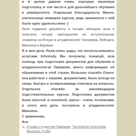
и в целом давали очень хорошую языковую
подготовку, в том числе и для дальнейшего обучения
в университете. Отдельная благодарность Фанни,
учительнице немецких курсов, ведь заниматься с ней
было одно удовольствие :)
Лиля подавала документы в четыре немецких вуза и
получила четыре приглашения на вступительные
экзамены на М-курс в штудиенколлег Ганновера, Лейпцига,
Мюнхена и Берлина:
Я и моя дочь Лиля очень рады, что воспользовались
услугами Infostudy. Мы получили, пожалуй, всю
помощь при подготовке документов для обучения в
штудиенколлегах Германии, много информации об
образовании в этой стране. Большое спасибо Олесе:
она работала с нашими документами, была всегда на
связи, быстро и исчерпывающе отвечала на вопросы.
Отдельное спасибо за рекомендацию
подготовительных курсов. Подготовка документов
была простой и понятной, курсы - очень полезными,
в итоге моя дочь поступила в штудиенколлег
Мюнхена.
С уважением,
Ася
отзывы студентов Германия
,
Technische Universitat
Munchen (TUM)