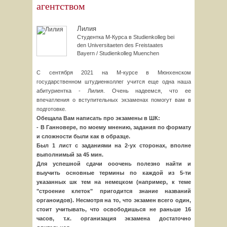
агентством
Лилия
Студентка М-Курса в Studienkolleg bei
den Universitaeten des Freistaates
Bayern / Studienkolleg Muenchen
С сентября 2021 на М-курсе в Мюнхенском
государственном штудиенколлег учится еще одна наша
абитуриентка - Лилия. Очень надеемся, что ее
впечатления о вступительных экзаменах помогут вам в
подготовке.
Обещала Вам написать про экзамены в ШК:
- В Ганновере, по моему мнению, задания по формату
и сложности были как в образце.
Был 1 лист с заданиями на 2-ух сторонах, вполне
выполнимый за 45 мин.
Для успешной сдачи ооочень полезно найти и
выучить основные термины по каждой из 5-ти
указанных шк тем на немецком (например, к теме
"строение клеток" пригодится знание названий
органоидов). Несмотря на то, что экзамен всего один,
стоит учитывать, что освободишься не раньше 16
часов, т.к. организация экзамена достаточно