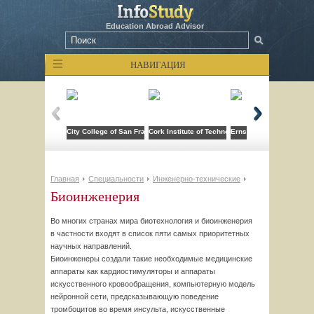
Education Abroad Advisor
НАВИГАЦИЯ
City College of San Francisco
Cork Institute of Technology
Ernst-Abbe-Hochschule 
Главная
Специальности
Инженерно-технические
Биоинженерия
Во многих странах мира биотехнология и биоинженерия
в частности входят в список пяти самых приоритетных
научных направлений.
Биоинженеры создали такие необходимые медицинские
аппараты как кардиостимуляторы и аппараты
искусственного кровообращения, компьютерную модель
нейронной сети, предсказывающую поведение
тромбоцитов во время инсульта, искусственные