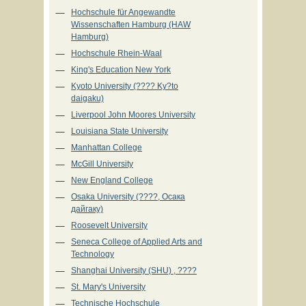
Hochschule für Angewandte
Wissenschaften Hamburg (HAW
Hamburg)
Hochschule Rhein-Waal
King's Education New York
Kyoto University (???? Ky?to
daigaku)
Liverpool John Moores University
Louisiana State University
Manhattan College
McGill University
New England College
Osaka University (????, Осака
дайгаку)
Roosevelt University
Seneca College of Applied Arts and
Technology
Shanghai University (SHU) , ????
St. Mary's University
Technische Hochschule