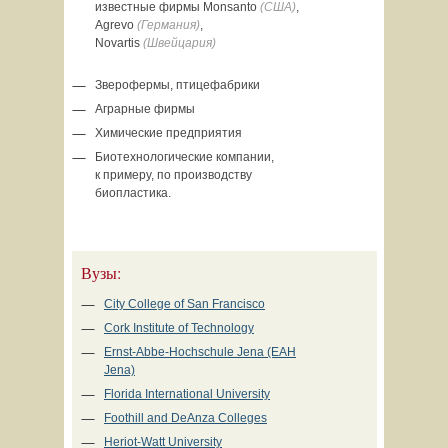
известные фирмы Моnsanto
(США)
,
Agrevo
(Германия)
,
Novartis
(Швейцария)
Зверофермы, птицефабрики
Аграрные фирмы
Химические предприятия
Биотехнологические компании,
к примеру, по производству
биопластика.
Вузы:
City College of San Francisco
Cork Institute of Technology
Ernst-Abbe-Hochschule Jena (EAH
Jena)
Florida International University
Foothill and DeAnza Colleges
Heriot-Watt University