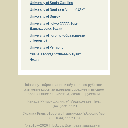
University of South Carolina
University of Southern Maine (USM)
University of Surrey
University of Tokyo (????, Токё
Дайгаку, сокр. Тодай)
University of Toronto (образование
в Торонто)
University of Vermont
Учеба в государственных вузах
Чехии
Infostudy - образование и обучение за рубежом,
языковые курсы за границей , среднее и высшее
образование за рубежом, учеба за рубежом.
Канада
Ричмонд Хилл
,
74 Мадисон аве.
Тел.:
1(647)338-22-61
Украина
Киев
,
01030
ул. Пушкинская 9А, офис №5.
Тел.: (044)222-51-37
© 2010—2026 InfoStudy.
Все права защищены.