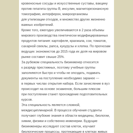
кровеносные сосуды и искусственные суставы, вакцину
против гепатита группы В, инсулин, магниторезонансную
томографию, интерферон, микроорганизмы
для утилизации отходов, и множество других жизненно
важных изобретений.
Кроме того, ежегодно увеличиваются в 2 раза объемы
мирового производства генетически модифицированных
продуктов питания: картофеля, крахмала, сои, томатов,
сахарной свеклы, рапса, кукурузы и хлопка. По прогнозам
ведущих экономистов до 2015 года их доля на мировом
рынке составит свыше
25%.
За рубежом специальность биоинженер относится
к разряду престижных, поэтому учебные группы
заполняются быстро и чтобы не опоздать, подавать
документы на поступление необходимо заранее —
в первых числах открытия набора. Если зачисление в вуз
происходит на основе экзаменов, большим плюсом
при поступлении станет прохождение подготовительных
курсов.
Эта специальность является сложной,
междисциплинарной. В процессе обучения студенты
получают глубокие знания в области медицины, биологии,
химии, физики и собственно инженерии. Будущие
биоинженеры исследуют состав клеток, изучают
биологические процессы, протекающие в клетках живых