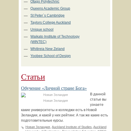
Otago Polytechnic
Queens Academic Group
St Peter`s Cambridge
Taylors College Auckland
Unique school
Waikato Institute of Technology
(WINTEC)
Whitireia New Zeland
Yoobee School of Design
Статьи
Обучение «Личной стране Бога»
В данной
статье вы
Новая Зеландия
узнаете
какие университеты и колледжи есть в Новой
Зеландии, и какой у них рейтинг. А так же какие есть
подготовительные курсы.
Новая Зеландия
,
Auckland Institute of Studies
,
Auckland