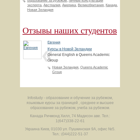
образование за рубежом
,
личные консультации
эксперта
,
Австралия
,
Америка
,
Великобритания
,
Канада
,
Новая Зеландия
Отзывы наших студентов
Евгения
Курсы в Новой Зеландии
General English в Queens Academic
Group
Новая Зеландия
,
Queens Academic
Group
Infostudy - образование и обучение за рубежом,
языковые курсы за границей , среднее и высшее
образование за рубежом, учеба за рубежом.
Канада
Ричмонд Хилл
,
74 Мадисон аве.
Тел.:
1(647)338-22-61
Украина
Киев
,
01030
ул. Пушкинская 9А, офис №5.
Тел.: (044)222-51-37