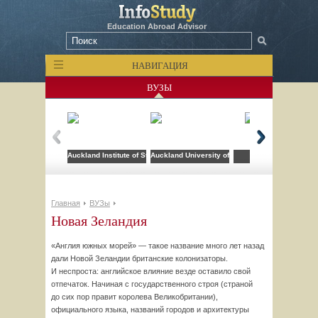
Education Abroad Advisor
НАВИГАЦИЯ
ВУЗЫ
Auckland Institute of Studies
Auckland University of Technology
DYNASPEAK
Главная
ВУЗы
Новая Зеландия
«Англия южных морей» — такое название много лет назад
дали Новой Зеландии британские колонизаторы.
И неспроста: английское влияние везде оставило свой
отпечаток. Начиная с государственного строя (страной
до сих пор правит королева Великобритании),
официального языка, названий городов и архитектуры