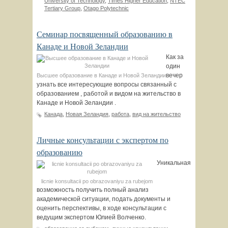
University of Technology
,
Times Higher Education
,
NTEC
Tertiary Group
,
Otago Polytechnic
Семинар посвященный образованию в
Канаде и Новой Зеландии
Как за
один
вечер
Высшее образование в Канаде и Новой Зеландии
узнать все интересующие вопросы связанный с
образованием , работой и видом на жительство в
Канаде и Новой Зеландии .
Канада
,
Новая Зеландия
,
работа
,
вид на жительство
Личные консультации с экспертом по
образованию
Уникальная
licnie konsultacii po obrazovaniyu za rubejom
возможность получить полный анализ
академической ситуации, подать документы и
оценить перспективы, в ходе консультации с
ведущим экспертом Юлией Волченко.