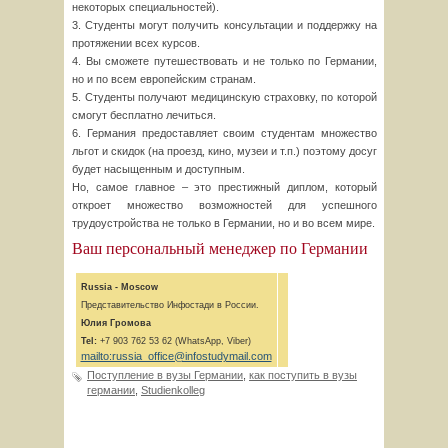
некоторых специальностей).
3. Студенты могут получить консультации и поддержку на
протяжении всех курсов.
4. Вы сможете путешествовать и не только по Германии,
но и по всем европейским странам.
5. Студенты получают медицинскую страховку, по которой
смогут бесплатно лечиться.
6. Германия предоставляет своим студентам множество
льгот и скидок (на проезд, кино, музеи и т.п.) поэтому досуг
будет насыщенным и доступным.
Но, самое главное – это престижный диплом, который
откроет множество возможностей для успешного
трудоустройства не только в Германии, но и во всем мире.
Ваш персональный менеджер по Германии
Russia - Moscow
Представительство Инфостади в России.
Юлия Громова
Tel:
+7 903 762 53 62 (WhatsApp, Viber)
mailto:russia_office@infostudymail.com
Поступление в вузы Германии
,
как поступить в вузы
германии
,
Studienkolleg