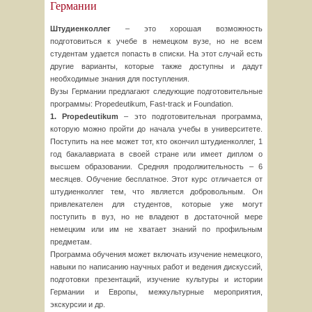
Германии
Штудиенколлег
– это хорошая возможность
подготовиться к учебе в немецком вузе, но не всем
студентам удается попасть в списки. На этот случай есть
другие варианты, которые также доступны и дадут
необходимые знания для поступления.
Вузы Германии предлагают следующие подготовительные
программы: Propedeutikum, Fast-track и Foundation.
1. Propedeutikum
– это подготовительная программа,
которую можно пройти до начала учебы в университете.
Поступить на нее может тот, кто окончил штудиенколлег, 1
год бакалавриата в своей стране или имеет диплом о
высшем образовании. Средняя продолжительность – 6
месяцев. Обучение бесплатное. Этот курс отличается от
штудиенколлег тем, что является добровольным. Он
привлекателен для студентов, которые уже могут
поступить в вуз, но не владеют в достаточной мере
немецким или им не хватает знаний по профильным
предметам.
Программа обучения может включать изучение немецкого,
навыки по написанию научных работ и ведения дискуссий,
подготовки презентаций, изучение культуры и истории
Германии и Европы, межкультурные мероприятия,
экскурсии и др.