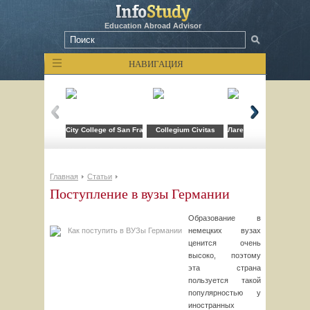
Education Abroad Advisor
НАВИГАЦИЯ
City College of San Francisco
Collegium Civitas
Лагерь компьютерных т
Главная
Статьи
Поступление в вузы Германии
Образование в
немецких вузах
ценится очень
высоко, поэтому
эта страна
пользуется такой
популярностью у
иностранных