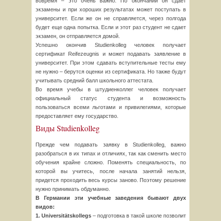
вовремя – это очень важно. По окончании он сдает
экзамены и при хороших результатах может поступать в
университет. Если же он не справляется, через полгода
будет еще одна попытка. Если и этот раз студент не сдает
экзамен, он отправляется домой.
Успешно окончив Studienkolleg человек получает
сертификат Reifezeugnis и может подавать заявление в
университет. При этом сдавать вступительные тесты ему
не нужно – берутся оценки из сертификата. Но также будут
учитывать средний балл школьного аттестата.
Во время учебы в штудиенколлег человек получает
официальный статус студента и возможность
пользоваться всеми льготами и привилегиями, которые
предоставляет ему государство.
Виды Studienkolleg
Прежде чем подавать заявку в Studienkolleg, важно
разобраться в их типах и отличиях, так как сменить место
обучения крайне сложно. Поменять специальность, по
которой вы учитесь, после начала занятий нельзя,
придется проходить весь курсы заново. Поэтому решение
нужно принимать обдуманно.
В Германии эти учебные заведения бывают двух
видов:
1. Universitätskollegs
– подготовка в такой школе позволит