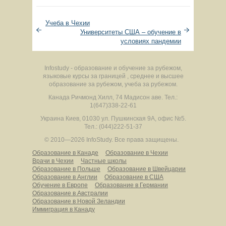
Учеба в Чехии
Университеты США – обучение в
условиях пандемии
Infostudy - образование и обучение за рубежом,
языковые курсы за границей , среднее и высшее
образование за рубежом, учеба за рубежом.
Канада
Ричмонд Хилл
,
74 Мадисон аве.
Тел.:
1(647)338-22-61
Украина
Киев
,
01030
ул. Пушкинская 9А, офис №5.
Тел.: (044)222-51-37
© 2010—2026 InfoStudy.
Все права защищены.
Образование в Канаде
Образование в Чехии
Врачи в Чехии
Частные школы
Образование в Польше
Образование в Швейцарии
Образование в Англии
Образование в США
Обучение в Европе
Образование в Германии
Образование в Австралии
Образование в Новой Зеландии
Иммиграция в Канаду