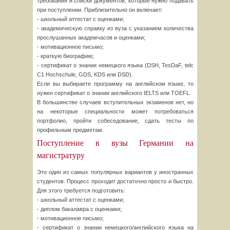
требования и списки документов, которые нужно подавать
при поступлении. Приблизительно он включает:
- школьный аттестат с оценками;
- академическую справку из вуза с указанием количества
прослушанных академчасов и оценками;
- мотивационное письмо;
- краткую биографию;
- сертификат о знании немецкого языка (DSH, TesDaF, telc
C1 Hochschule, GDS, KDS или DSD).
Если вы выбираете программу на английском языке, то
нужен сертификат о знании английского IELTS или TOEFL.
В большинстве случаев вступительных экзаменов нет, но
на некоторые специальности может потребоваться
портфолио, пройти собеседование, сдать тесты по
профильным предметам.
Поступление в вузы Германии на
магистратуру
Это один из самых популярных вариантов у иностранных
студентов. Процесс проходит достаточно просто и быстро.
Для этого требуется подготовить:
- школьный аттестат с оценками;
- диплом бакалавра с оценками;
- мотивационное письмо;
- сертификат о знании немецкого/английского языка на