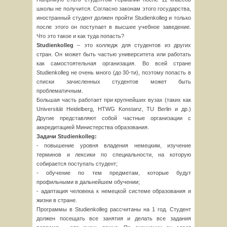
школы не получится. Согласно законам этого государства,
иностранный студент должен пройти Studienkolleg и только
после этого он поступает в высшее учебное заведение.
Что это такое и как туда попасть?
Studienkolleg
– это колледж для студентов из других
стран. Он может быть частью университета или работать
как самостоятельная организация. Во всей стране
Studienkolleg не очень много (до 30-ти), поэтому попасть в
списки зачисленных студентов может быть
проблематичным.
Большая часть работает при крупнейших вузах (таких как
Universität Heidelberg, HTWG Konstanz, TU Berlin и др.)
Другие представляют собой частные организации с
аккредитацией Министерства образования.
Задачи Studienkolleg:
- повышение уровня владения немецким, изучение
терминов и лексики по специальности, на которую
собирается поступать студент;
- обучение по тем предметам, которые будут
профильными в дальнейшем обучении;
- адаптация человека к немецкой системе образования и
жизни в стране.
Программы в Studienkolleg рассчитаны на 1 год. Студент
должен посещать все занятия и делать все задания