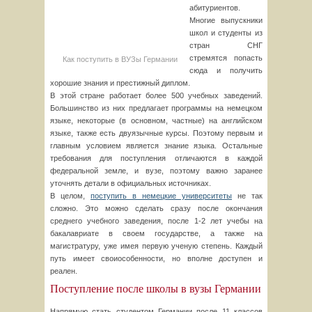
абитуриентов.
Многие выпускники
школ и студенты из
стран СНГ
стремятся попасть
Как поступить в ВУЗы Германии
сюда и получить
хорошие знания и престижный диплом.
В этой стране работает более 500 учебных заведений.
Большинство из них предлагает программы на немецком
языке, некоторые (в основном, частные) на английском
языке, также есть двуязычные курсы. Поэтому первым и
главным условием является знание языка. Остальные
требования для поступления отличаются в каждой
федеральной земле, и вузе, поэтому важно заранее
уточнять детали в официальных источниках.
В целом,
поступить в немецкие университеты
не так
сложно. Это можно сделать сразу после окончания
среднего учебного заведения, после 1-2 лет учебы на
бакалавриате в своем государстве, а также на
магистратуру, уже имея первую ученую степень. Каждый
путь имеет своиособенности, но вполне доступен и
реален.
Поступление после школы в вузы Германии
Напрямую стать студентом Германии после 11 классов