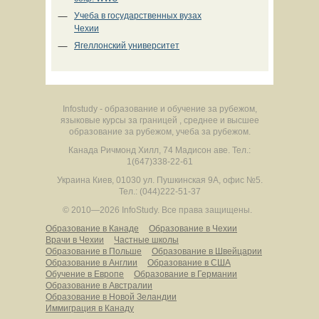
Учеба в государственных вузах
Чехии
Ягеллонский университет
Infostudy - образование и обучение за рубежом,
языковые курсы за границей , среднее и высшее
образование за рубежом, учеба за рубежом.
Канада
Ричмонд Хилл
,
74 Мадисон аве.
Тел.:
1(647)338-22-61
Украина
Киев
,
01030
ул. Пушкинская 9А, офис №5.
Тел.: (044)222-51-37
© 2010—2026 InfoStudy.
Все права защищены.
Образование в Канаде
Образование в Чехии
Врачи в Чехии
Частные школы
Образование в Польше
Образование в Швейцарии
Образование в Англии
Образование в США
Обучение в Европе
Образование в Германии
Образование в Австралии
Образование в Новой Зеландии
Иммиграция в Канаду