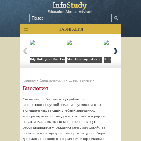
Education Abroad Advisor
НАВИГАЦИЯ
City College of San Francisco
Albert-Ludwigs-Universitat Freiburg
California State Universi
Главная
Специальности
Естественные
Биология
Специалисты-биологи
могут работать
в естественнонаучной области, в университетах,
в специальных высших учебных заведениях
или при отраслевых академиях, а также в аграрной
области. Как возможные места работы могут
рассматриваться учреждения сельского хозяйства,
промышленные предприятия, архитектурные бюро
для
садово-паркового
оформления и оформления