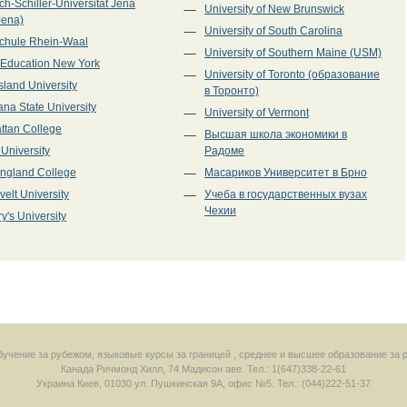
ich-Schiller-Universitat Jena
University of New Brunswick
Jena)
University of South Carolina
chule Rhein-Waal
University of Southern Maine (USM)
 Education New York
University of Toronto (образование
sland University
в Торонто)
ana State University
University of Vermont
ttan College
Высшая школа экономики в
 University
Радоме
ngland College
Масариков Университет в Брно
elt University
Учеба в государственных вузах
Чехии
ry's University
 обучение за рубежом, языковые курсы за границей , среднее и высшее образование за 
Канада
Ричмонд Хилл
,
74 Мадисон аве.
Тел.: 1(647)338-22-61
Украина
Киев
,
01030
ул. Пушкинская 9А, офис №5.
Тел.: (044)222-51-37