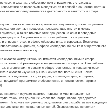
висимых, в школах, в общественном управлении, в страховых
в консалтинге по проблемам менеджмента и связей с общественностью.
акже
научно-исследовательская
деятельность и занятость в сфере
.
изучают также в рамках программы по получению должности учителя.
психологи изучают процессы, происходящие внутри и между
 группами, а также влияние этих процессов на опыт и поведение
ндивидуумов. Социальные психологи работают в социальных
, в университетах, в сфере образования для взрослых. Возможна
 консалтинговых фирмах, в сфере исследований рынка и общественного
кламных агентствах и т.д.
 в области коммуникаций занимаются исследованиями в сфере
й и технической реализации коммуникативных процессов. Они работают
тах, в агентствах по связям с общественностью, в консалтинговых
акже в области изучения рынка и общественного мнения. Также
ятость в издательствах, на радио, в киноиндустрии, в фирмах,
я продажей программного обеспечения, в политических партиях
д.
ие психологи изучают взаимоотношения и мнения различных
рупп, таких, как домашние хозяйства, потребители, предприятия
ители. На основе полученных результатов они разрабатывают концепции
мках достижения поставленных целей. Экономические психологи