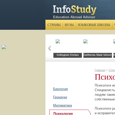
Education Abroad Advisor
СТРАНЫ
ВУЗЫ
ЯЗЫКОВЫЕ ШКОЛЫ
Collegium Civitas
California State Universi
C
Главная
Спец
Псих
Психологи и
Биология
Специалисты
людям такие
Геонауки
собственные
Математика
Психологи р
и исправите
Психология