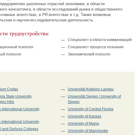
 предприятиях различных отраслей экономики, в области
кого консалтинга, в области исследований рынка и общественного
екламных агентствах, в
PR-агентствах
и т.д. Также возможна
льская и
научно-исследовательская
деятельность.
ти трудоустройства:
Специалист в области коммуникаций
ационный психолог
Специалист процесса познания
ый психолог
Экономический психолог
ium Civitas
Universität Koblenz-Landau
rnia State University
Universität Siegen / University of
ez Hills
Siegen
 International University
University of Central Florida
University of Kansas
a International University
University of Maine
ll and DeAnza Colleges
University of Manchester