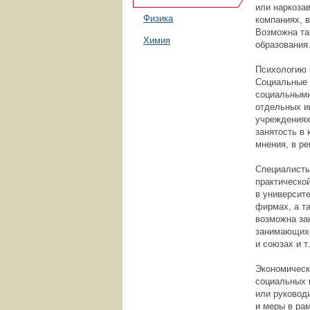
или наркоза
Физика
компаниях, 
Возможна т
Химия
образования
Психологию 
Социальные 
социальными
отдельных и
учреждениях
занятость в
мнения, в ре
Специалисты
практическо
в университе
фирмах, а т
возможна зан
занимающихс
и союзах и т.
Экономическ
социальных г
или руковод
и меры в ра