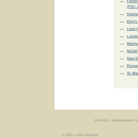
Friedr
(FSU 
Hochs
King's
Long I
Louisi
Manha
McGill
New E
Roosev
St. Ma
Infostudy - образование и
© 2010—2026 InfoStudy.