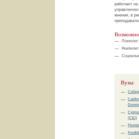
работают на
управленчес
мнения, в р
преподавате
Возможнос
Психолог
Реабилит
Социальн
Вузы:
Colleg
Califo
Doming
Cyprus
(CIU)
Florid
Foothi