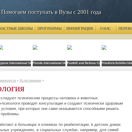
Помогаем поступать в Вузы с 2001 года
ЧАСТНЫЕ ШКОЛЫ
ПРОГРАММЫ
ИММИГРАЦИЯ
О НАС
ПЕРЕВ
ty Domingez Hills
yprus International University (CIU)
Florida International University
Foothill and DeAnza Colleges
Friedrich-Schiller-Un
иальности
Естественные
ология
сследуют психические процессы человека и животных.
-психологи
проводят консультации и создают психически здоровым
 условия, при которых они сами оказываются способными решить
 проблемы.
аботают в больницах и клиниках по реабилитации, в детских домах
льных учреждениях, в социальных службах, например, для семей