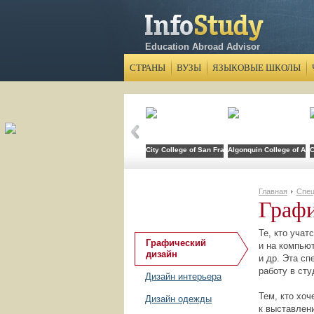
Education Abroad Advisor
СТРАНЫ
ВУЗЫ
ЯЗЫКОВЫЕ ШКОЛЫ
City College of San Francisco
Algonquin College of App
C
Главная
Спец
Графи
Те, кто учат
Графический
и на компьют
дизайн
и др. Эта с
работу в сту
Дизайн интерьера
Тем, кто хоч
Дизайн одежды
к выставлен