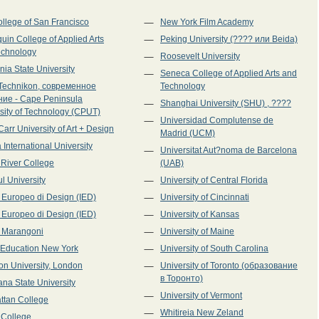
ollege of San Francisco
New York Film Academy
uin College of Applied Arts
Peking University (???? или Beida)
echnology
Roosevelt University
rnia State University
Seneca College of Applied Arts and
Technikon, современное
Technology
ние - Cape Peninsula
Shanghai University (SHU) , ????
sity of Technology (CPUT)
Universidad Complutense de
Carr University of Art + Design
Madrid (UCM)
a International University
Universitat Aut?noma de Barcelona
River College
(UAB)
ul University
University of Central Florida
to Europeo di Design (IED)
University of Cincinnati
to Europeo di Design (IED)
University of Kansas
to Marangoni
University of Maine
 Education New York
University of South Carolina
on University, London
University of Toronto (образование
в Торонто)
ana State University
University of Vermont
ttan College
Whitireia New Zeland
 College