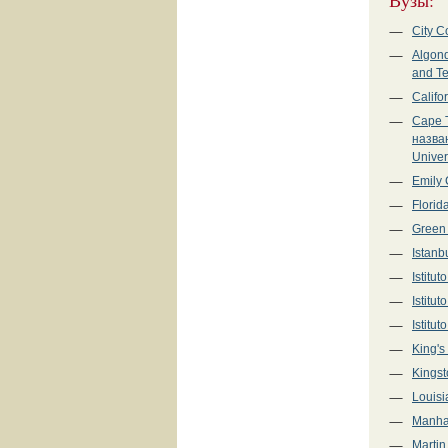
Вузы:
City C
Algonq
and T
Califo
Cape 
назва
Univer
Emily 
Florid
Green 
Istanb
Istitu
Istitu
Istitu
King's
Kingst
Louisi
Manha
Martin