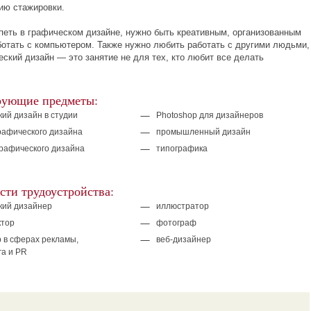
ию стажировки.
петь в графическом дизайне, нужно быть креативным, организованным
ботать с компьютером. Также нужно любить работать с другими людьми,
ский дизайн — это занятие не для тех, кто любит все делать
ующие предметы:
ий дизайн в студии
Photoshop для дизайнеров
рафического дизайна
промышленный дизайн
графического дизайна
типографика
ти трудоустройства:
кий дизайнер
иллюстратор
ктор
фотограф
 в сферах рекламы,
веб-дизайнер
га и PR