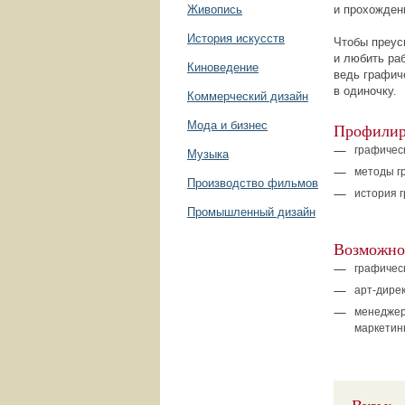
Живопись
и прохожден
История искусств
Чтобы преус
и любить ра
Киноведение
ведь графиче
в одиночку.
Коммерческий дизайн
Мода и бизнес
Профилир
графическ
Музыка
методы г
Производство фильмов
история 
Промышленный дизайн
Возможнос
графичес
арт-дире
менеджер
маркетин