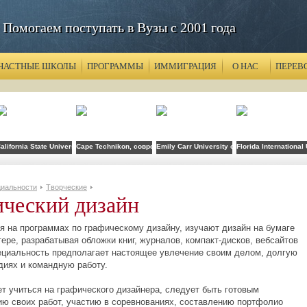
Помогаем поступать в Вузы с 2001 года
ЧАСТНЫЕ ШКОЛЫ
ПРОГРАММЫ
ИММИГРАЦИЯ
О НАС
ПЕРЕВ
lied Arts and Technology
alifornia State University
Cape Technikon, современное название - Cape Peninsula University
Emily Carr University of Art + Design
Florida International
иальности
Творческие
ческий дизайн
ся на программах по графическому дизайну, изучают дизайн на бумаге
ере, разрабатывая обложки книг, журналов, компакт-дисков, вебсайтов
пециальность предполагает настоящее увлечение своим делом, долгую
диях и командную работу.
ет учиться на графического дизайнера, следует быть готовым
ию своих работ, участию в соревнованиях, составлению портфолио