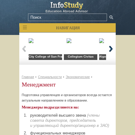
Education Abroad Advisor
НАВИГАЦИЯ
City College of San Francisco
Collegium Civitas
Algonquin College of Ap
Главная
Специальности
Экономические
Менеджмент
Подготовка управленцев и организаторов всегда остается
актуальным направлением в образовании.
Менеджеры подразделяются на:
руководителей высшего звена
(члены
совета директоров, председатель
и управляющий
директор/акционер
в ЗАО)
функциональных менеджеров