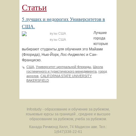
Статьи
5 лучших и недорогих Университетов в
США.
Лучшие
города
вузы США
которые
выбирают студенты для обучения это Майами
(Флорида), Нью-Йорк, Лос-Анджелес и Сан-
Франциско.
США
,
Университет центральной Флориды
,
Школа
гостиничного и туристического менеджмента
,
город
ангелов
,
CALIFORNIA STATE UNIVERSITY
BAKERSFIELD
Infostudy - образование и обучение за рубежом,
языковые курсы за границей , среднее и высшее
образование за рубежом, учеба за рубежом.
Канада
Ричмонд Хилл
,
74 Мадисон аве.
Тел.:
1(647)338-22-61