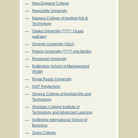
New England College
Newcastle University
Niagara College of Applied Arts &
Technology
Osaka University (????, Осака
дайгаку)
Ozyegin University (OzU)
Peking University (???? или Beida)
Roosevelt University
Rotterdam School of Management
(RSM)
Royal Roads University
SAIT Polytechnic
Seneca College of Applied Arts and
Technology
Sheridan College Institute of
Technology and Advanced Learning
SolBridge International School of
Business
Solex College