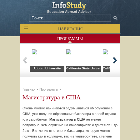
Education Abroad Advisor
НАВИГАЦИЯ
ПРОГРАММЫ
Auburn University
California State University
California State Univers
Главная
Программы
Магистратура в США
Очень многие начинаются задумываться об обучении в
США, уже получив образование бакалавра в своей стране
или за рубежом.
Магистратура в США
не менее
популярна, чем обучение на бакалавриате и длится от 1 до
2 лет. В отличие от степени бакалавра, которую можно
получить как в колледже, так и в университете, степень