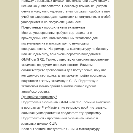
Pathway в языковых школах, поскольку они ведут сразу в
несколько университетов. Поскольку языковых центров
очень много, мы с удовольствием сможем подобрать вам
учебное заведение для подготовки к поступлению в любой
университет и на любую специальность.
Подготовка к профильным экзаменам
Многие университеты требуют сертификаты о
прохождении специализированных экзаменов для
поступления на магистратуру по некоторым
специальностям. Например, на магистратуру по бизнесу
или менеджменту, вам очень вероятно понадобится
GMATили GRE. Также, существуют специализированные
экзамены по другим специальностям. Если вы
соответствуете требованиям для поступления, но у вас
нет данного сертификата, вы можете пройти программу
подготовки к этому экзамену в США. Подготовку с
экзаменом можно пройти в комбинации с курсом
английского языка.
Где пройти программу?
Подготовка к экзаменам GMAT или GRE обычно включена
в программу Pre-Masters, но ее можно пройти отдельно,
если ваш университет не предлагает эту программу.
Подготовиться к профильным экзаменам можно в
языковых школах США.
Если вы решили поступать в США на магистратуру,