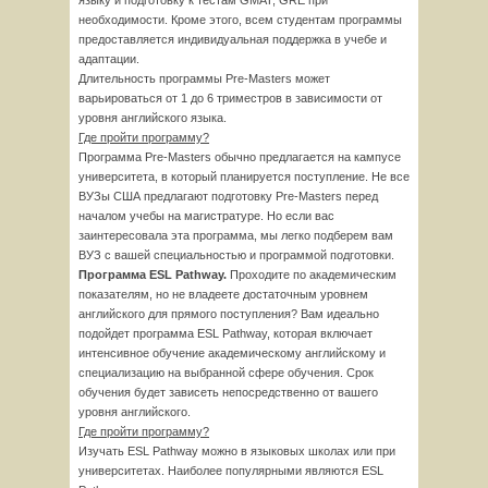
языку и подготовку к тестам GMAT, GRE при
необходимости. Кроме этого, всем студентам программы
предоставляется индивидуальная поддержка в учебе и
адаптации.
Длительность программы Pre-Masters может
варьироваться от 1 до 6 триместров в зависимости от
уровня английского языка.
Где пройти программу?
Программа Pre-Masters обычно предлагается на кампусе
университета, в который планируется поступление. Не все
ВУЗы США предлагают подготовку Pre-Masters перед
началом учебы на магистратуре. Но если вас
заинтересовала эта программа, мы легко подберем вам
ВУЗ с вашей специальностью и программой подготовки.
Программа
ESL
Pathway.
Проходите по академическим
показателям, но не владеете достаточным уровнем
английского для прямого поступления? Вам идеально
подойдет программа ESL Pathway, которая включает
интенсивное обучение академическому английскому и
специализацию на выбранной сфере обучения. Срок
обучения будет зависеть непосредственно от вашего
уровня английского.
Где пройти программу?
Изучать ESL Pathway можно в языковых школах или при
университетах. Наиболее популярными являются ESL