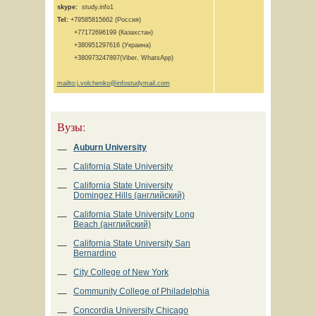
skype:
study.info1
Tel:
+79585815662 (Россия)
+77172696199 (Казахстан)
+380951297616 (Украина)
+380973247897(Viber, WhatsApp)
mailto:j.volchenko@infostudymail.com
Вузы:
Auburn University
California State University
California State University
Domingez Hills (английский)
California State University Long
Beach (английский)
California State University San
Bernardino
City College of New York
Community College of Philadelphia
Concordia University Chicago