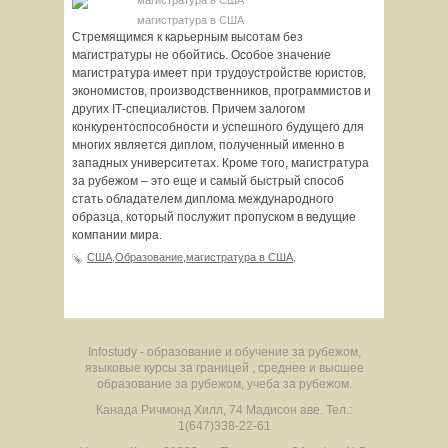
магистратура в США
Стремящимся к карьерным высотам без
магистратуры не обойтись. Особое значение
магистратура имеет при трудоустройстве юристов,
экономистов, производственников, программистов и
других ІТ-специалистов. Причем залогом
конкурентоспособности и успешного будущего для
многих является диплом, полученный именно в
западных университетах. Кроме того, магистратура
за рубежом – это еще и самый быстрый способ
стать обладателем диплома международного
образца, который послужит пропуском в ведущие
компании мира.
США,Образование,магистратура в США,
Infostudy - образование и обучение за рубежом,
языковые курсы за границей , среднее и высшее
образование за рубежом, учеба за рубежом.
Канада
Ричмонд Хилл
,
74 Мадисон аве.
Тел.:
1(647)338-22-61