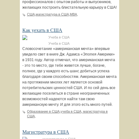
профессионалов с опытом работы и выпускников,
желающих построить блистательную карьеру в США!
США,магистратура в США,MBA,
Как уехать в США
Учеба в США
Словосочетание «американская мечта» впервые
увидело свет в книге Дж. Адамса «Эпопея Америки»
в 1931 году. Автор отмечал, что американская мечта
- это то место, где тебе живется лучше, богаче,
полнее, где у каждого есть шанс добиться успеха
благодаря своим способностям. Американская мечта
на протяжении многих лет является основой
потребительских ценностей США. И по сей день все
желающие поселиться в стране неограниченных
возможностей надеются найти там свою
американскую мечту. И для этого есть много путей.
Образование в США,учеба в США, магистратура в
США,
Магистратура в США