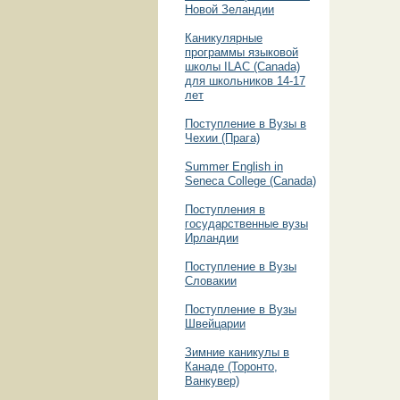
Новой Зеландии
Каникулярные
программы языковой
школы ILAC (Canada)
для школьников 14-17
лет
Поступление в Вузы в
Чехии (Прага)
Summer English in
Seneca College (Canada)
Поступления в
государственные вузы
Ирландии
Поступление в Вузы
Словакии
Поступление в Вузы
Швейцарии
Зимние каникулы в
Канаде (Торонто,
Ванкувер)