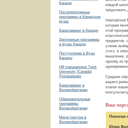
Канаде
каждой школ
предложить 
Последипломные
программы в Канадских
Internationa
вузах
которая явл
Бакалавриат в Канаде
этой програ
классическо
Дипломные программы
предметов, с
в вузах Канаде
ученик выби
этого, в об
Поступление в Вузы
мышление, р
Канады
одному из п
одновременн
HR management Trent
University (Canada)
Postgraduate
Среднее обр
вашего ребе
Бакалавриат в
этапах ваше
Великобритании
консультанту
Образовательные
Ваш перс
программы
Великобритании
Помогаю 
Магистратура в
Великобритании
Юлия Во