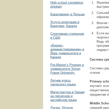
High school completion
Языкова
program
быстрее
Сильней
Бакалавриат в Польше
образов
Услуги адаптации в
Многие 
Ванкувер, Канада
дипломо
Если вы
Спортивная стипендия
творчес
в США
Ведь об
«Бизнес­
програм
администрирование» в
лидерст
Йорк университете в
Канаде
Система ср
Pre-Master’s Program в
Система сре
университете Simon
Fraser University.
этапов:
Летние курсы
Primary
sch
греческого языка
изучают осн
общественны
Магистратура в Греции
предметам и
на греческом и
английском языке
Middle
Scho
Лагерь Skouras
средней шко