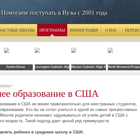
Помогаем поступать в Вузы с 2001 года
ЧАСТНЫЕ ШКОЛЫ
ПРОГРАММЫ
ИММИГРАЦИЯ
О НАС
ПЕРЕВ
Justin-Siena
Lexington Catholic High School
Marian Catholic High School
North Broward Prepa
граммы
ее образование в США
азование в США не менее привлекательно для иностранных студентов,
образование. Кто бы ни хотел учиться в одной из самых прогрессивных
 Многие родители начинают задумываться об учебе детей в США с
его возраста. Такой подход дает целый ряд преимуществ.
авлять ребенка в среднюю школу в США: