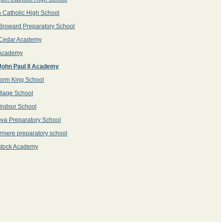
 Catholic High School
Broward Preparatory School
 Cedar Academy
 Academy
John Paul II Academy
orm King School
llage School
indsor School
ova Preparatory School
mere preparatory school
tock Academy