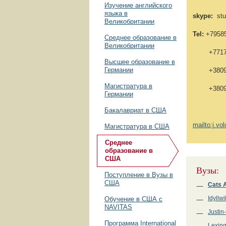
Изучение английского
языка в
skype:
stud
Великобритании
Tel:
+79585
Среднее образование в
Великобритании
+7717269
Высшее образование в
Германии
+3809512
Магистратура в
+3809732
Германии
Бакалавриат в США
mailto:j.v
Магистратура в США
Среднее
образование в
США
Вузы:
Поступление в Вузы в
США
Cats 
Idyllw
Обучение в США с
NAVITAS
Justin
Программа International
Lexing