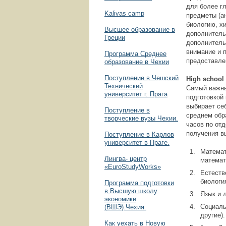
для более г
Kalivas camp
предметы (а
биологию, хи
Высшее образование в
дополнитель
Греции
дополнитель
внимание и 
Программа Среднее
предоставле
образование в Чехии
Поступление в Чешский
High
school
Технический
Самый важны
университет г. Прага
подготовкой
выбирает се
Поступление в
среднем обр
творческие вузы Чехии.
часов по от
получения вы
Поступление в Карлов
университет в Праге.
Математ
Лингва- центр
математ
«EuroStudyWorks»
Естеств
биология
Программа подготовки
в Высшую школу
Язык и 
экономики
Социаль
(ВШЭ).Чехия.
другие).
Как уехать в Новую