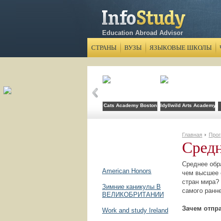
Education Abroad Advisor
СТРАНЫ
ВУЗЫ
ЯЗЫКОВЫЕ ШКОЛЫ
Cats Academy Boston
Idyllwild Arts Academy
Главная
Про
Средн
Среднее обр
American Honors
чем высшее 
стран мира?
Зимние каникулы В
самого ранн
ВЕЛИКОБРИТАНИИ
Зачем отпр
Work and study Ireland