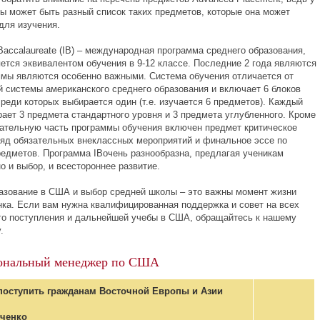
ы может быть разный список таких предметов, которые она может
для изучения.
l Baccalaureate (IB) – международная программа среднего образования,
яется эквивалентом обучения в 9-12 классе. Последние 2 года являются
ммы являются особенно важными. Система обучения отличается от
й системы американского среднего образования и включает 6 блоков
реди которых выбирается один (т.е. изучается 6 предметов). Каждый
рает 3 предмета стандартного уровня и 3 предмета углубленного. Кроме
язательную часть программы обучения включен предмет критическое
яд обязательных внеклассных мероприятий и финальное эссе по
редметов. Программа IBочень разнообразна, предлагая ученикам
о и выбор, и всестороннее развитие.
азование в США и выбор средней школы – это важны момент жизни
нка. Если вам нужна квалифицированная поддержка и совет на всех
го поступления и дальнейшей учебы в США, обращайтесь к нашему
.
ональный менеджер по США
поступить гражданам Восточной Европы и Азии
лченко