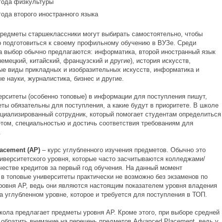
 года физкультуры
 года второго иностранного языка
редметы старшеклассники могут выбирать самостоятельно, чтобы
 подготовиться к своему профильному обучению в ВУЗе. Среди
а выбор обычно предлагаются: информатика, второй иностранный язык
немецкий, китайский, французский и другие), история искусств,
ые виды прикладных и изобразительных искусств, информатика и
 науки, журналистика, бизнес и другие.
ерситеты (особенно топовые) в информации для поступления пишут,
ты обязательны для поступления, а какие будут в приоритете. В школе
ециализированный сотрудник, который помогает студентам определиться
етом, специальностью и достичь соответствия требованиям для
.
acement
(АР)
– курс углубленного изучения предметов. Обычно это
иверситетского уровня, которые часто засчитываются колледжами/
честве кредитов за первый год обучения. На данный момент
 в топовые университеты практически не возможно без экзаменов по
ровня АР, ведь они являются настоящим показателем уровня владения
а углубленном уровне, которое и требуется для поступления в ТОП.
кола предлагает предметы уровня АР. Кроме этого, при выборе средней
 обратить внимание на перечень предметов Advanced Placement, ведь у