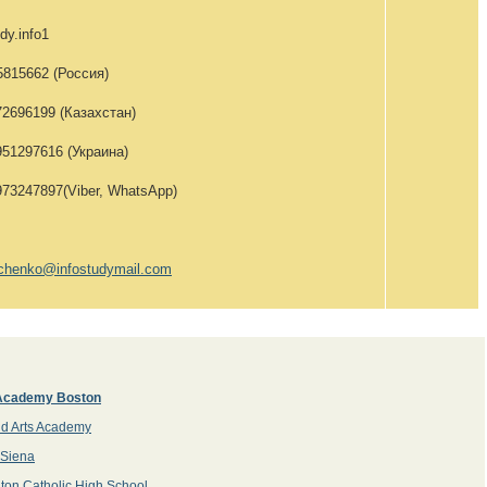
y.info1
815662 (Россия)
6199 (Казахстан)
97616 (Украина)
47897(Viber, WhatsApp)
olchenko@infostudymail.com
Academy Boston
ild Arts Academy
-Siena
ton Catholic High School