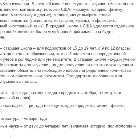
лубоко изучения. В средней школе все студенты изучают обязательные
нглийский, математику, историю США, мировую историю, физику,
мию, математику и другие), а также, могут выбрать среди
ных предметов (технологии, искусство, музыка, информатика,
ный иностранный язык). В средней школе в США уделяется отдельное
при необходимости более углубленной программы она будет
на.
– старшая школа – для подростков от 15 до 19 лет. с 9 по 12 классы.
 этап среднего образования, который является непосредственной
 к учебе в колледже или университете. В старшей школе каждый ученик
бе предметы для изучения, но для получения аттестата о законченном
азовании обязательно необходимо набрать определенное количество
дельным обязательным предметам. Стандартные требования для
пускного аттестата:
ика – три года (по году каждого предмета: алгебра, геометрия и
ический анализ)
енные науки – три года (по году каждого предмета: химия, физика,
).
литература – четыре года
ные науки – от двух до четырех лет (включает историю, политологию и