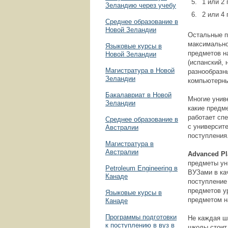
1 или 2
Зеландию через учебу
2 или 4
Среднее образование в
Новой Зеландии
Остальные п
максимально
Языковые курсы в
предметов н
Новой Зеландии
(испанский, 
Магистратура в Новой
разнообразн
Зеландии
компьютерные
Бакалавриат в Новой
Многие унив
Зеландии
какие предме
работает сп
Среднее образование в
с университ
Австралии
поступления
Магистратура в
Австралии
Advanced
Pl
предметы ун
Petroleum Engineering в
ВУЗами в ка
Канаде
поступление
предметов у
Языковые курсы в
предметом н
Канаде
Программы подготовки
Не каждая ш
к поступлению в вуз в
школы стоит