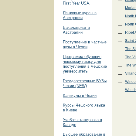
First Year USA.
Marian
Языковые курсы в
North 
Австралии
North
Бакалавриат в
Австралии
Ribet
Saint 
Поступление в частные
вузы в Чехии
The St
Программа обучения
The Vi
чешскому языку для
The W
поступления в Чешские
университеты
Villan
Государственные ВУЗы
Winder
Чехии (NEW)
Woods
Каникулы в Чехии
Курсы Чешского языка
в Киеве
Учеба+ стажировка в
Канаде
Высшее образование в