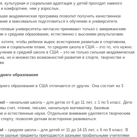
я, культурная и социальная адаптация у детей проходит намного
 и комфортнее, чем у взрослых.
шая академическая программа позволит получить качественное
ание и максимально подготовиться к обучению в университете.
топовые университеты негласно принимают только с американским
м о среднем образовании, естественно с высокими результатами.
 хотите, чтобы ребенок вырос всесторонне развитым в спортивном,
ком и социальном плане, то средняя школа в США – это то, что нужно.
учение в средней школе в США – это не только сильная академическая
ма, но и множество возможностей развития в спорте, творчестве и
ве.
еднего образования
днего образования в США отличается от других. Она состоит из 3
ool
– начальная школа – для деток от 6 до 11 лет, с 1 по 5 класс. Дети
овы счет, чтение, письмо, начальную математику, базовые
е и естественные науки. Отдельное внимание уделяется творческим
 спорту, позволяя деткам всесторонне развиваться.
ol
– средняя школа – для детей от 11 до 14-15 лет, с 6 по 8 класс. В
ле разные предметы преподаются разными профильными учителями