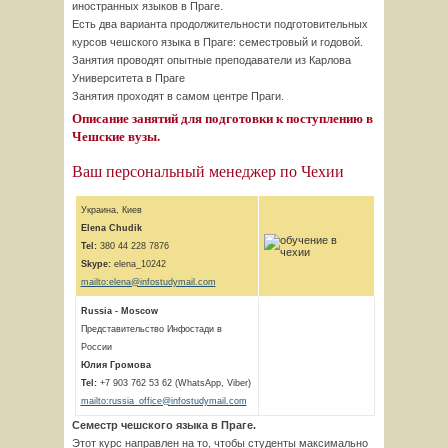
иностранных языков в Праге.
Есть два варианта продолжительности подготовительных
курсов чешского языка в Праге: семестровый и годовой.
Занятия проводят опытные преподаватели из Карлова
Университета в Праге
Занятия проходят в самом центре Праги.
Описание занятий для подготовки к поступлению в
Чешские вузы.
Ваш персональный менеджер по Чехии
Украина, Киев
Elena Chudik
Tel:
380 44 228 7876
Skype:
elena_10242
mailto:elena@infostudymail.com
Russia - Moscow
Представительство Инфостади в
России
Юлия Громова
Tel:
+7 903 762 53 62 (WhatsApp, Viber)
mailto:russia_office@infostudymail.com
Семестр чешского языка в Праге.
Этот курс направлен на то, чтобы студенты максимально