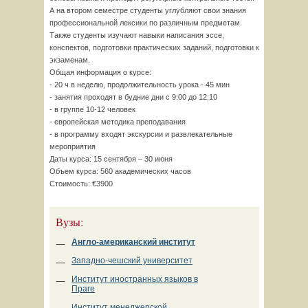
А на втором семестре студенты углубляют свои знания
профессиональной лексики по различным предметам.
Также студенты изучают навыки написания эссе,
конспектов, подготовки практических заданий, подготовки к
экзаменам.
Общая информация о курсе:
- 20 ч в неделю, продолжительность урока - 45 мин
- занятия проходят в будние дни с 9:00 до 12:10
- в группе 10-12 человек
- европейская методика преподавания
- в программу входят экскурсии и развлекательные
мероприятия
Даты курса: 15 сентября – 30 июня
Объем курса: 560 академических часов
Стоимость: €3900
Вузы:
Англо-американский институт
Западно-чешский университет
Институт иностранных языков в
Праге
Институт менеджерской