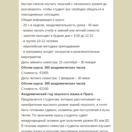
быстро смогли изучить чешский с начального уровня до
разговорного, чтобы студент мог свободно общаться в
повседневных ситуациях.
Общая информация о курсе:
- 20 ч в неделю, продолжительность урока - 45 мин
- можно начать учебу в зимний или летний семестр
- занятия проходят в будние дни с 9:00 до 12:10
- в группе 10-12 человек
- европейская методика преподавания
- в программу входят экскурсии и развлекательные
мероприятия
Даты зимнего семестра: 15 сентября – 30 января
Объем курса: 260 академических часов
Стоимость: €1955
Даты летнего семестра: 1 февраля – 30 июня
Объем курса: 300 академических часов
Стоимость: €2100
Академический год чешского языка в Праге.
Предлагается студентам, которые рассчитывают на
приобретение высокого уровня знаний чешского, и хотят
быть готовыми сдавать экзамены для поступления в вузы
Чехии. По окончанию курса студенты сдают
международный экзамен для получения уровня В1 или В2.
В течение первого семестра студенты интенсивно изучают
основы языка и проходят регулярные контрольные тесты.