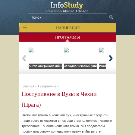
Education Abroad Advisor
НАВИГАЦИЯ
ПРОГРАММЫ
Англо-американский институт
Западно-чешский университет
Институт иностранных 
Главная
Программы
Поступление в Вузы в Чехии
(Прага)
Чтобы поступить в чешский вуз, иностранные студенты
чаще всего нуждаются в помощи с выполнением главного
требования – знания чешского языка. Мы предлагаем
пройти подготвоку по чешcкому языку в Институте