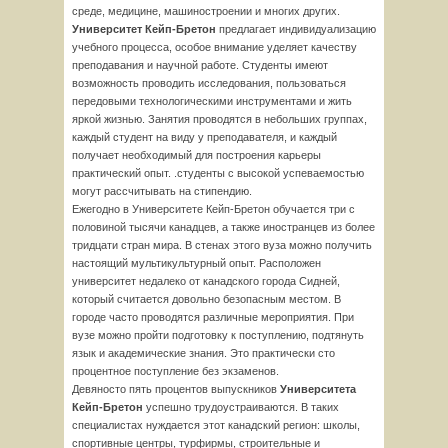
среде, медицине, машиностроении и многих других.
Университет Кейп-Бретон
предлагает индивидуализацию
учебного процесса, особое внимание уделяет качеству
преподавания и научной работе. Студенты имеют
возможность проводить исследования, пользоваться
передовыми технологическими инструментами и жить
яркой жизнью. Занятия проводятся в небольших группах,
каждый студент на виду у преподавателя, и каждый
получает необходимый для построения карьеры
практический опыт. .студенты с высокой успеваемостью
могут рассчитывать на стипендию.
Ежегодно в Университете Кейп-Бретон обучается три с
половиной тысячи канадцев, а также иностранцев из более
тридцати стран мира. В стенах этого вуза можно получить
настоящий мультикультурный опыт. Расположен
университет недалеко от канадского города Сидней,
который считается довольно безопасным местом. В
городе часто проводятся различные мероприятия. При
вузе можно пройти подготовку к поступлению, подтянуть
язык и академические знания. Это практически сто
процентное поступление без экзаменов.
Девяносто пять процентов выпускников
Университета
Кейп-Бретон
успешно трудоустраиваются. В таких
специалистах нуждается этот канадский регион: школы,
спортивные центры, турфирмы, строительные и