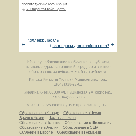
правоведческие организации.
Университет Кейп-Бретон
Колледж Ласаль
Два в одном для слабого пола?
Infostudy - образование и обучение за рубежом,
языковые курсы за границей , среднее и высшее
образование за рубежом, учеба за рубежом.
Канада
Ричмонд Хилл
,
74 Мадисон аве.
Тел.:
1(647)338-22-61
Украина
Киев
,
01030
ул. Пушкинская 9А, офис №5.
Тел.: (044)222-51-37
© 2010—2026 InfoStudy.
Все права защищены.
Образование в Канаде
Образование в Чехии
Врачи в Чехии
Частные школы
Образование в Польше
Образование в Швейцарии
Образование в Англии
Образование в США
Обучение в Европе
Образование в Германии