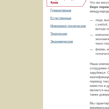
Киев
Что же могу
бюро перев
Гуманитарные
международн
Естественные
люди, вы
с учебой
Инженерно-технические
выезда за
Творческие
компании
экономич
Экономические
через пер
фирмы, и
техничес
Наша компан
сотрудники 
зарубежья. 
квалификаци
перевод тек
известно в 
является выс
также довер
Мы гарантир
минимальные