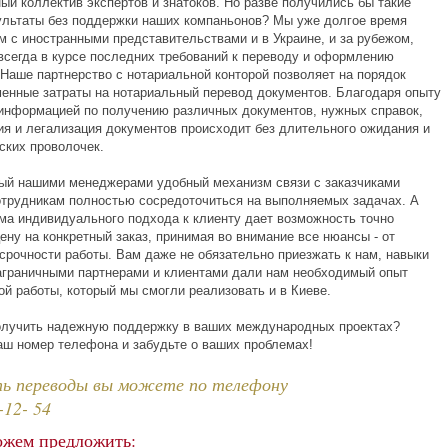
ый коллектив экспертов и знатоков. Но разве получились бы такие
ультаты без поддержки наших компаньонов? Мы уже долгое время
м с иностранными представительствами и в Украине, и за рубежом,
всегда в курсе последних требований к переводу и оформлению
 Наше партнерство с нотариальной конторой позволяет на порядок
менные затраты на нотариальный перевод документов. Благодаря опыту
информацией по получению различных документов, нужных справок,
ия и легализация документов происходит без длительного ожидания и
ских проволочек.
ый нашими менеджерами удобный механизм связи с заказчиками
отрудникам полностью сосредоточиться на выполняемых задачах. А
ема индивидуального подхода к клиенту дает возможность точно
ену на конкретный заказ, принимая во внимание все нюансы - от
 срочности работы. Вам даже не обязательно приезжать к нам, навыки
аграничными партнерами и клиентами дали нам необходимый опыт
ой работы, который мы смогли реализовать и в Киеве.
олучить надежную поддержку в ваших международных проектах?
аш номер телефона и забудьте о ваших проблемах!
ть переводы вы можете по телефону
-12- 54
ожем предложить: