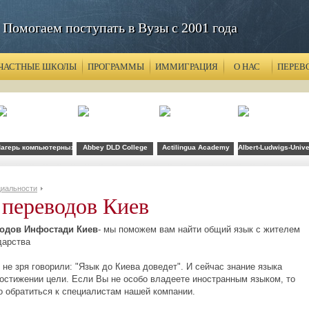
Помогаем поступать в Вузы с 2001 года
ЧАСТНЫЕ ШКОЛЫ
ПРОГРАММЫ
ИММИГРАЦИЯ
О НАС
ПЕРЕВ
агерь компьютерных технологий FLS при CSU Fullerton
Abbey DLD College
Actilingua Academy
Albert-Ludwigs-Unive
иальности
переводов Киев
одов Инфостади Киев
- мы поможем вам найти общий язык с жителем
дарства
не зря говорили: "Язык до Киева доведет". И сейчас знание языка
достижении цели. Если Вы не особо владеете иностранным языком, то
о обратиться к специалистам нашей компании.