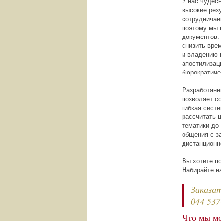
У нас чудесн
высокие рез
сотрудничае
поэтому мы 
документов.
снизить вре
и владению 
апостилизац
бюрократиче
Разработанн
позволяет с
гибкая сист
рассчитать ц
тематики до
общения с з
дистанционн
Вы хотите п
Набирайте н
Заказа
044 537
Что мы м