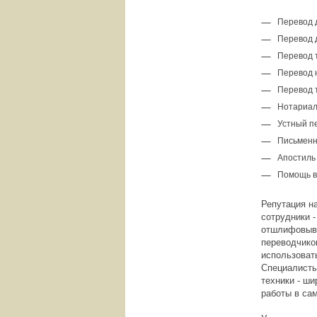
Перевод 
Перевод 
Перевод 
Перевод 
Перевод 
Нотариал
Устный п
Письменн
Апостиль
Помощь в
Репутация н
сотрудники 
отшлифовыва
переводчико
использоват
Специалисты
техники - ш
работы в са