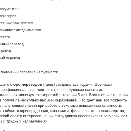
документов
договоров
технических текстов
юридических документов
текста
ьный перевод
еревод
ый перевод
 получении справки о несудимости
ашего
бюро переводов (Киев)
создавалась годами. Все наши
- профессиональные лингвисты, переводческие навыки их
лись как минимум стажировкой в течении 5 лет. Большая часть наших
в получила несколько высших образований, что дает нам возможность
ь полученные знания при работе с текстами повышенной сложности.
 в области юриспруденции, экономики, финансов, делопроизводства,
ирокий спектр интересов наших сотрудников обеспечивает безупречность
мых трудных направлениях.