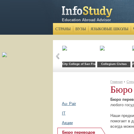
Education Abroad Advisor
СТРАНЫ
ВУЗЫ
ЯЗЫКОВЫЕ ШКОЛЫ
City College of San Francisco
Collegium Civitas
Л
Главная
Спец
Бюро 
Бюро перев
Au- Pair
любого госу
IT
Наши предки 
помогает в 
Акции
всегда можн
Бюро переводов