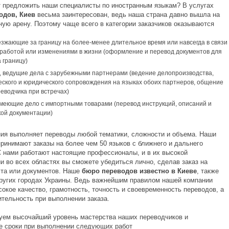
т предложить наши специалисты по иностранным языкам? В услугах
одов, Киев
весьма заинтересован, ведь наша страна давно вышла на
ую арену. Поэтому чаще всего в категории заказчиков оказываются
езжающие за границу на более-менее длительное время или навсегда в связи
, работой или изменениями в жизни (оформление и перевод документов для
 границу)
, ведущие дела с зарубежными партнерами (ведение делопроизводства,
еского и юридического сопровождения на языках обоих партнеров, общение
еводчика при встречах)
меющие дело с импортными товарами (перевод инструкций, описаний и
кой документации)
ия выполняет переводы любой тематики, сложности и объема. Наши
принимают заказы на более чем 50 языков с ближнего и дальнего
С нами работают настоящие профессионалы, и в их высокой
и во всех областях вы сможете убедиться лично, сделав заказ на
ста или документов. Наше
бюро переводов известно в Киеве
, также
других городах Украины. Ведь важнейшим правилом нашей компании
окое качество, грамотность, точность и своевременность переводов, а
ительность при выполнении заказа.
уем высочайший уровень мастерства наших переводчиков и
 сроки при выполнении следующих работ