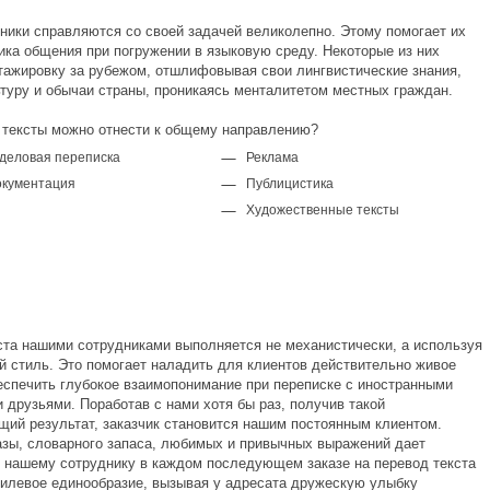
ники справляются со своей задачей великолепно. Этому помогает их
тика общения при погружении в языковую среду. Некоторые из них
тажировку за рубежом, отшлифовывая свои лингвистические знания,
ьтуру и обычаи страны, проникаясь менталитетом местных граждан.
е тексты можно отнести к общему направлению?
 деловая переписка
Реклама
окументация
Публицистика
Художественные тексты
ста нашими сотрудниками выполняется не механистически, а используя
й стиль. Это помогает наладить для клиентов действительно живое
еспечить глубокое взаимопонимание при переписке с иностранными
 друзьями. Поработав с нами хотя бы раз, получив такой
ий результат, заказчик становится нашим постоянным клиентом.
азы, словарного запаса, любимых и привычных выражений дает
 нашему сотруднику в каждом последующем заказе на перевод текста
тилевое единообразие, вызывая у адресата дружескую улыбку