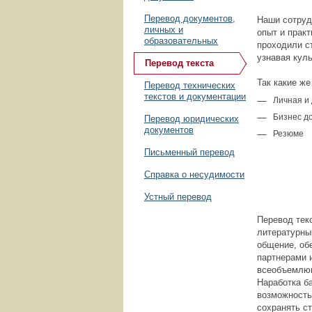
Перевод документов,
Наши сотруд
личных и
опыт и прак
образовательных
проходили с
узнавая кул
Перевод текста
Так какие ж
Перевод технических
текстов и документации
Личная и
Бизнес д
Перевод юридических
документов
Резюме
Письменный перевод
Справка о несудимости
Устный перевод
Перевод тек
литературны
общение, об
партнерами и
всеобъемлющ
Наработка б
возможность
сохранять с