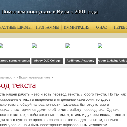
Помогаем поступать в Вузы с 2001 года
ЧАСТНЫЕ ШКОЛЫ
ПРОГРАММЫ
ИММИГРАЦИЯ
О НАС
ПЕРЕВ
агерь компьютерных технологий FLS при CSU Fullerton
Abbey DLD College
Actilingua Academy
Albert-Ludwigs-Unive
иальности
Бюро переводов Киев
од текста
ть нашей работы - это и есть перевод текста. Любого текста. Но так как
изированные тексты выделены в отдельные категории, то здесь
лько тексты общей направленности. Казалось бы, отсутствие в
пециальных терминов должно облегчить работу переводчика. Однако
ести текст так, чтобы сохранить смысл, стиль и дух оригинала, сможет
Для этого нужно не просто в совершенстве владеть языком, понимать
инном уровне, но и быть всесторонне образованным человеком.