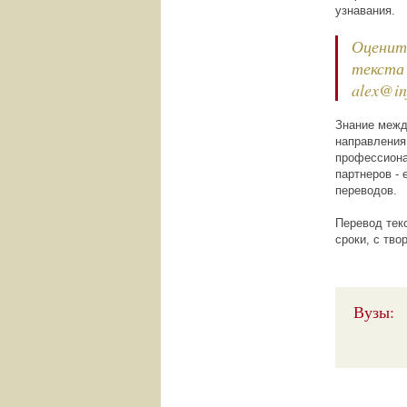
узнавания.
Оценит
текста
alex@in
Знание межд
направления
профессиона
партнеров -
переводов.
Перевод тек
сроки, с тв
Вузы: