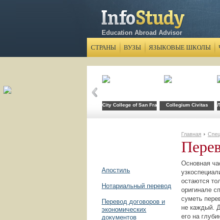
Education Abroad Advisor
СТРАНЫ
ВУЗЫ
ЯЗЫКОВЫЕ ШКОЛЫ
City College of San Francisco
Collegium Civitas
Л
Главная
Спец
Перев
Основная час
Апостиль
узкоспециал
остаются то
Нотариальный перевод
оригинале с
суметь перев
Перевод договоров и
не каждый. 
экономических
его на глуб
документов