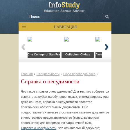
Education Abroad Advisor
НАВИГАЦИЯ
City College of San Francisco
Collegium Civitas
Лагерь компьютерных т
Главная
Специальности
Бюро переводов Киев
Справка о несудимости
Что такое справка о несудимости? Для тех, кто собирается
выехать за рубеж на обучение, отдых, в командировку или
даже на ПМЖ, справка о несудимости является
практически обязательным документом. Она
предоставляется вместе с остальным пакетом документов
в иностранное представительство (консульство или
посольство) для оформления заграничной визы.
Справка о несудимости
- это официальный документ,