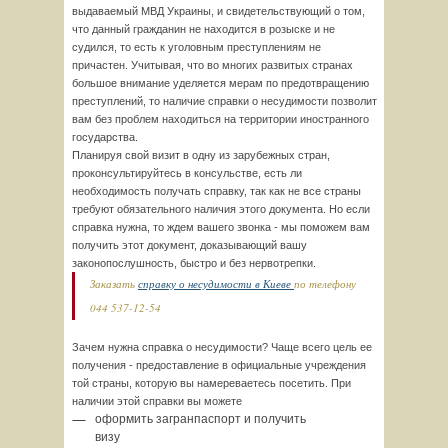
выдаваемый МВД Украины, и свидетельствующий о том,
что данный гражданин не находится в розыске и не
судился, то есть к уголовным преступлениям не
причастен. Учитывая, что во многих развитых странах
большое внимание уделяется мерам по предотвращению
преступлений, то наличие справки о несудимости позволит
вам без проблем находиться на территории иностранного
государства.
Планируя свой визит в одну из зарубежных стран,
проконсультируйтесь в консульстве, есть ли
необходимость получать справку, так как не все страны
требуют обязательного наличия этого документа. Но если
справка нужна, то ждем вашего звонка - мы поможем вам
получить этот документ, доказывающий вашу
законопослушность, быстро и без нервотрепки.
Заказать
справку о несудимости в Киеве
по телефону
044 537-12-54
Зачем нужна справка о несудимости? Чаще всего цель ее
получения - предоставление в официальные учреждения
той страны, которую вы намереваетесь посетить. При
наличии этой справки вы можете
оформить загранпаспорт и получить
визу