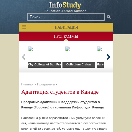
Education Abroad Advisor
НАВИГАЦИЯ
ПРОГРАММЫ
City College of San Francisco
Collegium Civitas
Лагерь компьютерных т
Главная
Программы
Адаптация студентов в Канаде
Программа адаптации и поддержки студентов в
Канаде (Торонто) от компании Инфостади, Канада
Работая на рынке образовательных услуг уже более 15
лет, наша команда часто сталкивается с беспокойством
родителей за своих детей, которые едут в другую страну