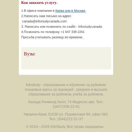
Как заказать услугу.
1.В офисе компании в
Киеве или в Москве,
2.Написать нам письмо на адрес
canada@infostudycanada.com
3. Написать или позвонить по скайп - infostudycanada
4.Позвонить по телефону +1 647 338 2261
Просьба учитывать разницу во времени.
Вузы:
Infostudy - образование и обучение за рубежом,
языковые курсы за границей , среднее и высшее
образование за рубежом, учеба за рубежом.
Канада
Ричмонд Хилл
,
74 Мадисон аве.
Тел.:
1(647)338-22-61
Украина
Киев
,
01030
ул. Пушкинская 9А, офис №5.
Тел.: (044)222-51-37
© 2010—2026 InfoStudy.
Все права защищены.