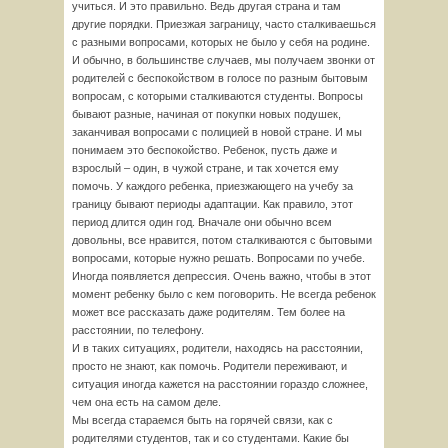
учиться. И это правильно. Ведь другая страна и там
другие порядки. Приезжая заграницу, часто сталкиваешься
с разными вопросами, которых не было у себя на родине.
И обычно, в большинстве случаев, мы получаем звонки от
родителей с беспокойством в голосе по разным бытовым
вопросам, с которыми сталкиваются студенты. Вопросы
бывают разные, начиная от покупки новых подушек,
заканчивая вопросами с полицией в новой стране. И мы
понимаем это беспокойство. Ребенок, пусть даже и
взрослый – один, в чужой стране, и так хочется ему
помочь. У каждого ребенка, приезжающего на учебу за
границу бывают периоды адаптации. Как правило, этот
период длится один год. Вначале они обычно всем
довольны, все нравится, потом сталкиваются с бытовыми
вопросами, которые нужно решать. Вопросами по учебе.
Иногда появляется депрессия. Очень важно, чтобы в этот
момент ребенку было с кем поговорить. Не всегда ребенок
может все рассказать даже родителям. Тем более на
расстоянии, по телефону.
И в таких ситуациях, родители, находясь на расстоянии,
просто не знают, как помочь. Родители переживают, и
ситуация иногда кажется на расстоянии гораздо сложнее,
чем она есть на самом деле.
Мы всегда стараемся быть на горячей связи, как с
родителями студентов, так и со студентами. Какие бы