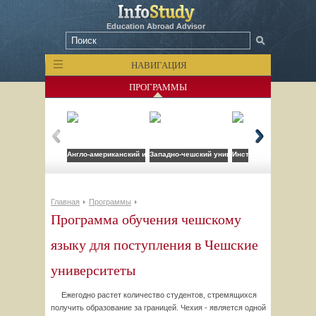
Education Abroad Advisor
НАВИГАЦИЯ
ПРОГРАММЫ
Англо-американский институт
Западно-чешский университет
Институт менеджерско
Главная
Программы
Программа обучения чешскому
языку для поступления в Чешские
университеты
Ежегодно растет количество студентов, стремящихся
получить образование за границей. Чехия - является одной