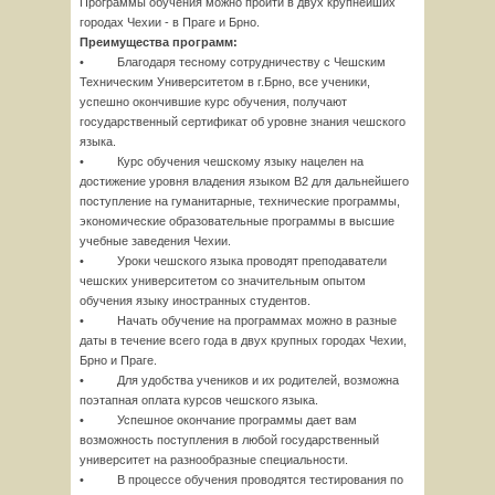
Программы обучения можно пройти в двух крупнейших
городах Чехии - в Праге и Брно.
Преимущества программ:
• Благодаря тесному сотрудничеству с Чешским
Техническим Университетом в г.Брно, все ученики,
успешно окончившие курс обучения, получают
государственный сертификат об уровне знания чешского
языка.
• Курс обучения чешскому языку нацелен на
достижение уровня владения языком В2 для дальнейшего
поступление на гуманитарные, технические программы,
экономические образовательные программы в высшие
учебные заведения Чехии.
• Уроки чешского языка проводят преподаватели
чешских университетом со значительным опытом
обучения языку иностранных студентов.
• Начать обучение на программах можно в разные
даты в течение всего года в двух крупных городах Чехии,
Брно и Праге.
• Для удобства учеников и их родителей, возможна
поэтапная оплата курсов чешского языка.
• Успешное окончание программы дает вам
возможность поступления в любой государственный
университет на разнообразные специальности.
• В процессе обучения проводятся тестирования по