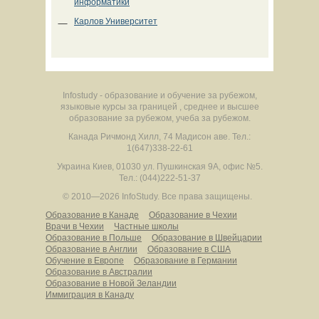
информатики
Карлов Университет
Infostudy - образование и обучение за рубежом,
языковые курсы за границей , среднее и высшее
образование за рубежом, учеба за рубежом.
Канада
Ричмонд Хилл
,
74 Мадисон аве.
Тел.:
1(647)338-22-61
Украина
Киев
,
01030
ул. Пушкинская 9А, офис №5.
Тел.: (044)222-51-37
© 2010—2026 InfoStudy.
Все права защищены.
Образование в Канаде
Образование в Чехии
Врачи в Чехии
Частные школы
Образование в Польше
Образование в Швейцарии
Образование в Англии
Образование в США
Обучение в Европе
Образование в Германии
Образование в Австралии
Образование в Новой Зеландии
Иммиграция в Канаду