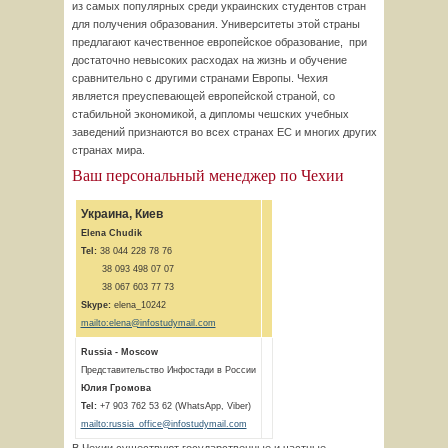
из самых популярных среди украинских студентов стран
для получения образования. Университеты этой страны
предлагают качественное европейское образование, при
достаточно невысоких расходах на жизнь и обучение
сравнительно с другими странами Европы. Чехия
является преуспевающей европейской страной, со
стабильной экономикой, а дипломы чешских учебных
заведений признаются во всех странах ЕС и многих других
странах мира.
Ваш персональный менеджер по Чехии
Украина, Киев
Elena Chudik
Tel:
38 044 228 78 76
38 093 498 07 07
38 067 603 77 73
Skype:
elena_10242
mailto:elena@infostudymail.com
Russia - Moscow
Представительство Инфостади в России
Юлия Громова
Tel:
+7 903 762 53 62 (WhatsApp, Viber)
mailto:russia_office@infostudymail.com