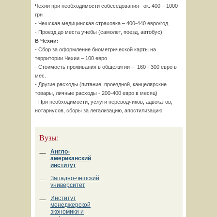
Чехии при необходимости собеседования– ок. 400 – 1000
грн
- Чешская медицинская страховка – 400-440 евро/год
- Проезд до места учебы (самолет, поезд, автобус)
В Чехии:
- Сбор за оформление биометрической карты на
территории Чехии – 100 евро
- Стоимость проживания в общежитии – 160 - 300 евро в
мес.
- Другие расходы (питание, проездной, канцелярские
товары, личные расходы - 200-400 евро в месяц)
- При необходимости, услуги переводчиков, адвокатов,
нотариусов, сборы за легализацию, апостилизацию.
Вузы:
Англо-
американский
институт
Западно-чешский
университет
Институт
менеджерской
экономики и