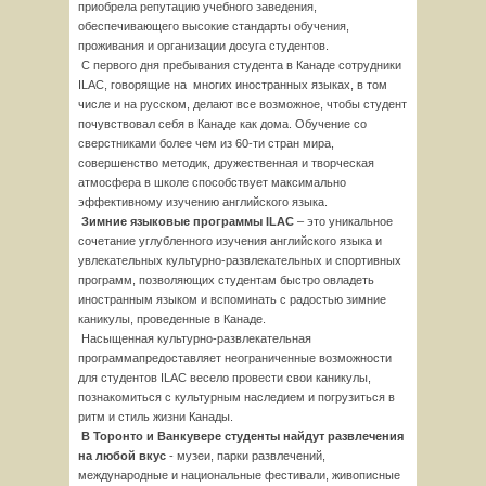
приобрела репутацию учебного заведения,
обеспечивающего высокие стандарты обучения,
проживания и организации досуга студентов.
С первого дня пребывания студента в Канаде сотрудники
ILAC, говорящие на
многих иностранных языках, в том
числе и на русском, делают все возможное, чтобы студент
почувствовал себя в Канаде как дома. Обучение со
сверстниками более чем из 60-ти стран мира,
совершенство методик, дружественная и творческая
атмосфера в школе способствует максимально
эффективному изучению английского языка.
Зимние языковые программы ILAC
– это уникальное
сочетание углубленного изучения английского языка и
увлекательных культурно-развлекательных и спортивных
программ, позволяющих студентам быстро овладеть
иностранным языком и вспоминать с радостью зимние
каникулы, проведенные в Канаде.
Насыщенная культурно-развлекательная
программапредоставляет неограниченные возможности
для студентов ILAC весело провести свои каникулы,
познакомиться с культурным наследием и погрузиться в
ритм и стиль жизни Канады.
В Торонто и Ванкувере студенты найдут развлечения
на любой вкус
- музеи, парки развлечений,
международные и национальные фестивали, живописные