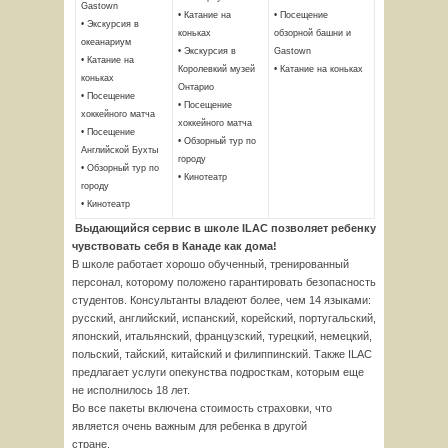
Gastown
• Катание на
• Посещение
• Экскурсия в
коньках
обзорной башни и
океанариум
• Экскурсия в
Gastown
• Катание на
Королевкий музей
• Катание на коньках
коньках
Онтарио
• Посещение
• Посещение
хоккейного матча
хоккейного матча
• Посещение
• Обзорный тур по
Английской Бухты
городу
• Обзорный тур по
• Кинотеатр
городу
• Кинотеатр
Выдающийся сервис в школе
ILAC
позволяет ребенку
чувствовать себя в Канаде как дома!
В школе работает хорошо обученный, тренированный
персонал, которому положено гарантировать безопасность
студентов. Консультанты владеют более, чем 14 языками:
русский, английский, испанский, корейский, португальский,
японский, итальянский, французский, турецкий, немецкий,
польский, тайский, китайский и филиппинский. Также ILAC
предлагает услуги опекунства подросткам, которым еще
не исполнилось 18 лет.
Во все пакеты включена стоимость страховки, что
является очень важным для ребенка в другой
стране.