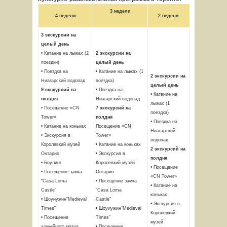
3 недели
4 недели
2 недели
3 экскурсии на
целый день
• Катание на лыжах (2
2 экскурсии на
поездки)
целый день
• Поездка на
• Катание на лыжах (1
2 экскурсии на
Ниагарский водопад
поездка)
целый день
9 экскурсий на
• Поездка на
• Катание на
полдня
Ниагарский водопад
лыжах (1
• Посещение «CN
7 экскурсий на
поездка)
Tower»
полдня
• Поездка на
• Катание на коньках
Посещение «CN
Ниагарский
• Экскурсия в
Tower»
водопад
Королевкий музей
• Катание на коньках
2 экскурсий на
Онтарио
• Экскурсия в
полдня
• Боулинг
Королевкий музей
• Посещение
• Посещение замка
Онтарио
«CN Tower»
“Casa Loma
• Посещение замка
• Катание на
Castle”
“Casa Loma
коньках
• Шоуиужин“Medieval
Castle”
• Экскурсия в
Times”
• Шоуиужин“Medieval
Королевкий
• Посещение
Times”
музей
хоккейного матча
• Посещение