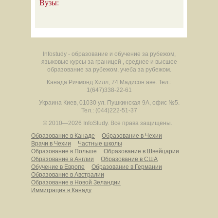
Вузы:
Infostudy - образование и обучение за рубежом,
языковые курсы за границей , среднее и высшее
образование за рубежом, учеба за рубежом.
Канада
Ричмонд Хилл
,
74 Мадисон аве.
Тел.:
1(647)338-22-61
Украина
Киев
,
01030
ул. Пушкинская 9А, офис №5.
Тел.: (044)222-51-37
© 2010—2026 InfoStudy.
Все права защищены.
Образование в Канаде
Образование в Чехии
Врачи в Чехии
Частные школы
Образование в Польше
Образование в Швейцарии
Образование в Англии
Образование в США
Обучение в Европе
Образование в Германии
Образование в Австралии
Образование в Новой Зеландии
Иммиграция в Канаду