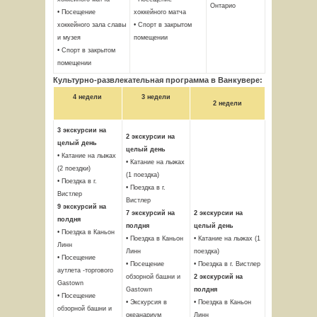
Онтарио
• Посещение
хоккейного матча
хоккейного зала славы
• Спорт в закрытом
и музея
помещении
• Спорт в закрытом
помещении
Культурно-развлекательная программа в Ванкувере:
4 недели
3 недели
2 недели
3
экскурсии на
2
экскурсии на
целый день
целый день
• Катание на лыжах
• Катание на лыжах
(2 поездки)
(1 поездка)
• Поездка в г.
• Поездка в г.
Вистлер
Вистлер
9
экскурсий на
7
экскурсий на
2
экскурсии на
полдня
полдня
целый день
• Поездка в Каньон
• Поездка в Каньон
• Катание на лыжах (1
Линн
Линн
поездка)
• Посещение
• Посещение
• Поездка в г. Вистлер
аутлета -торгового
обзорной башни и
2
экскурсий на
Gastown
Gastown
полдня
• Посещение
• Экскурсия в
• Поездка в Каньон
обзорной башни и
океанариум
Линн