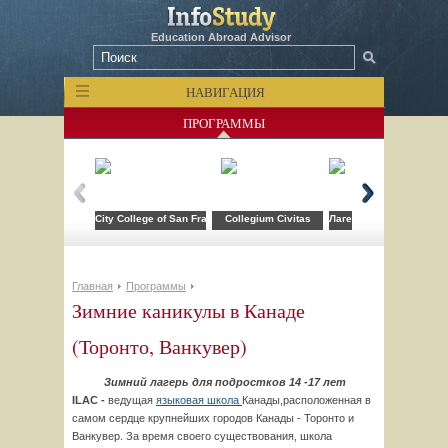
Education Abroad Advisor
НАВИГАЦИЯ
ПРОГРАММЫ
City College of San Francisco
Collegium Civitas
Лагерь компьютерных т
Главная
Программы
Зимние каникулы в Канаде
(Торонто, Ванкувер)
Зимний лагерь для подростков 14 -17 лет
ILAC -
ведущая
языковая школа
Канады,расположенная в
самом сердце крупнейших городов Канады - Торонто и
Ванкувер. За время своего существования, школа