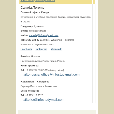
mailto:elena@infostudymail.com
Canada, Toronto
Главный офис в Канаде
Зачисление в учебные заведения Канады, поддержка студентов
в стране
Владимир Рудешко
skype:
infostudycanada
mailto:
canada@infostudymail.com
Tel:
1 647 338 22 61
(Viber, WhatsApp, Telegram)
Написать в социальных сетях:
Facebook
Instagram
Vkontakte
Russia - Moscow
Представительство Инфостади в России
Юлия Громова
Tel:
+7 903 762 53 62 (WhatsApp, Viber)
mailto:russia_office@infostudymail.com
Kazakhstan - Karaganda
Партнер Инфостади в Казахстане
Елена Кузнецова
Tel:
+7 775 112 2517
mailto:kz@infostudymail.com